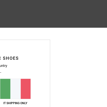
C SHOES
untry
IT SHIPPING ONLY