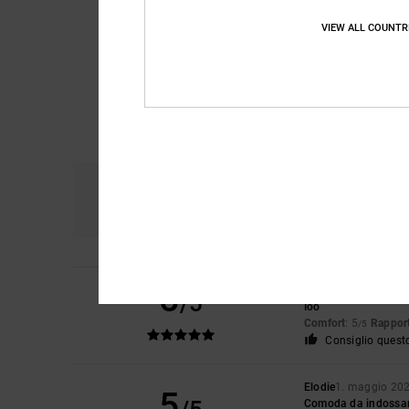
VIEW ALL COUNTR
Comfort
Ra
4.9
5
Agata
19. maggio 2
/5
Ioo
Comfort
: 5
Rapport
/5
Consiglio quest
Elodie
1. maggio 20
5
Comoda da indossare