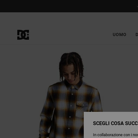
Salta
alle
informazioni
sul
prodotto
UOMO
SCEGLI COSA SUCC
In collaborazione con i nos