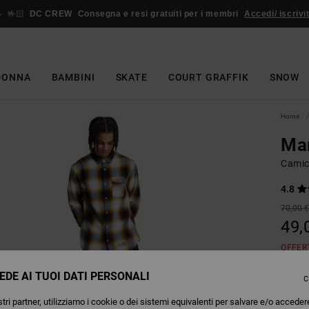
🤟🏻
DC CREW
Consegna e resi gratuiti per i membri
Accedi/ iscrivit
DONNA
BAMBINI
SKATE
COURT GRAFFIK
SNOW
Home
Ma
Camic
4.8
70,00 
49,
OFFER
EDE AI TUOI DATI PERSONALI
C
Colori
tri partner, utilizziamo i cookie o dei sistemi equivalenti per salvare e/o acceder