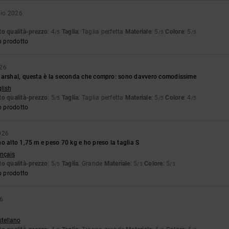
aio 2026
o qualità-prezzo
: 4
Taglia
: Taglia perfetta
Materiale
: 5
Colore
: 5
/5
/5
/5
o prodotto
026
Marshal, questa è la seconda che compro: sono davvero comodissime
glish
o qualità-prezzo
: 5
Taglia
: Taglia perfetta
Materiale
: 5
Colore
: 4
/5
/5
/5
o prodotto
026
o alto 1,75 m e peso 70 kg e ho preso la taglia S
ançais
o qualità-prezzo
: 5
Taglia
: Grande
Materiale
: 5
Colore
: 5
/5
/5
/5
o prodotto
26
stellano