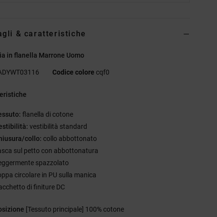
agli & caratteristiche
a in flanella Marrone Uomo
ADYWT03116
Codice colore
cqf0
eristiche
essuto:
flanella di cotone
stibilità:
vestibilità standard
hiusura/collo:
collo abbottonato
asca sul petto con abbottonatura
eggermente spazzolato
oppa circolare in PU sulla manica
acchetto di finiture DC
sizione
[Tessuto principale] 100% cotone