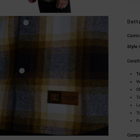
Dett
Camici
Style
Caratt
T
Ve
C
T
L
T
P
Compo