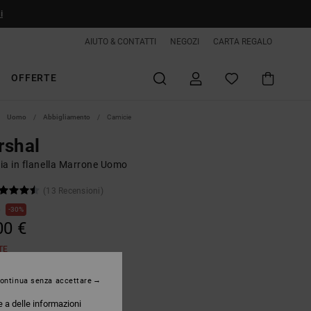
i
AIUTO & CONTATTI
NEGOZI
CARTA REGALO
OFFERTE
Uomo
Abbigliamento
Camicie
rshal
ia in flanella Marrone Uomo
(13 Recensioni)
€
30%
00 €
TE
ontinua senza accettare
Toffee
e a delle informazioni