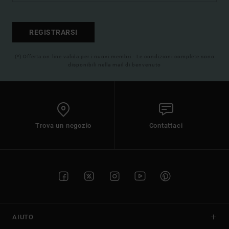
REGISTRARSI
(*) Offerta on-line valida per i nuovi membri - Le condizioni complete sono
disponibili nella mail di benvenuto
Trova un negozio
Contattaci
AIUTO