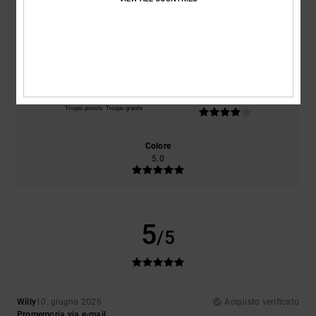
Comfort
Rapporto qualità-prezzo
5.0
4.0
Taglia
Materiale
4.0
Troppo piccolo
Troppo grande
Colore
5.0
5
/5
Willy
10. giugno 2026
Acquisto verificato
Promemoria via e-mail