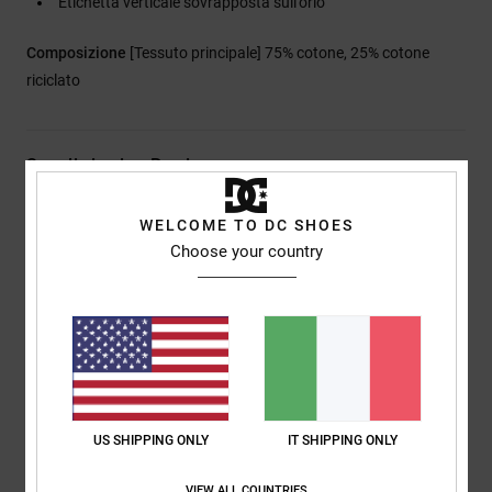
Etichetta verticale sovrapposta sull'orlo
Composizione
[Tessuto principale] 75% cotone, 25% cotone
riciclato
Spedizioni e Resi
WELCOME TO DC SHOES
Choose your country
Recensioni dei clienti
Punteggio medio
5.0
/5
US SHIPPING ONLY
IT SHIPPING ONLY
basato su
1 recensioni verificate
dal giugno 2026
Il 0% dei nostri clienti consiglia questo prodotto
VIEW ALL COUNTRIES