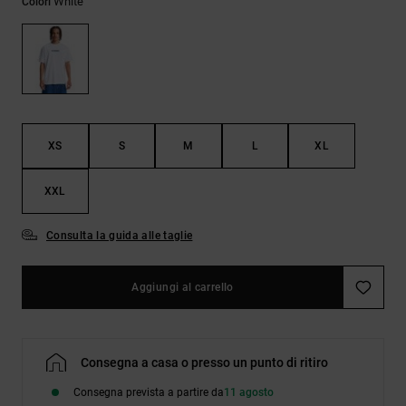
White
Colori
Borse e
risposte
zaini
alle
domande
più
Cinture e
frequenti e
portamonete
accedi al
nostro
modulo di
contatto.
XS
S
M
L
XL
Consulta
XXL
le FAQ
Consulta la guida alle taglie
Aggiungi al carrello
Consegna a casa o presso un punto di ritiro
Consegna prevista a partire da
11 agosto