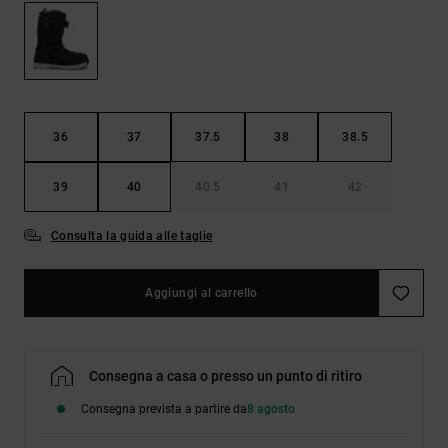
Borse e
risposte
zaini
alle
domande
più
Cinture e
frequenti e
portamonete
accedi al
nostro
36
37
37.5
38
38.5
modulo di
contatto.
39
40
40.5
41
42
Consulta
le FAQ
Consulta la guida alle taglie
Aggiungi al carrello
Consegna a casa o presso un punto di ritiro
Consegna prevista a partire da
8 agosto