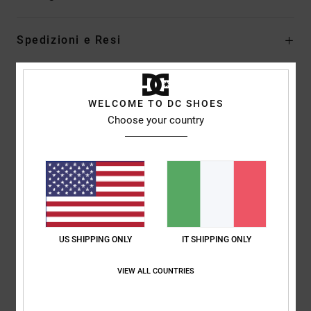
Spedizioni e Resi
Recensioni dei clienti
WELCOME TO DC SHOES
Choose your country
Punteggio medio
5.0
/5
basato su
1 recensioni verificate
dal febbraio 2026
US SHIPPING ONLY
IT SHIPPING ONLY
Il 0% dei nostri clienti consiglia questo prodotto
VIEW ALL COUNTRIES
Comfort
Rapporto qualità-prezzo
NaN
5.0