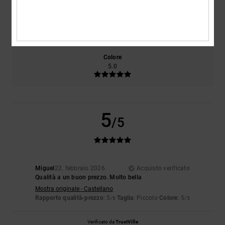
Taglia
Materiale
NaN
Troppo piccolo
Troppo grande
Colore
5.0
5
/5
Miguel
22. febbraio 2026
Acquisto verificato
Qualità a un buon prezzo. Molto bella
Mostra originale - Castellano
Rapporto qualità-prezzo
: 5
Taglia
: Piccolo
Colore
: 5
/5
/5
Verificato da
TrustVille