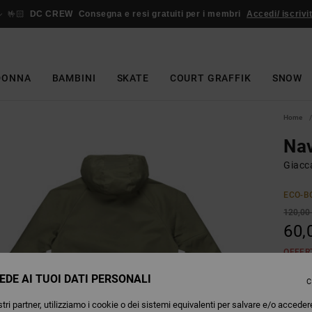
🤟🏻
DC CREW
Consegna e resi gratuiti per i membri
Accedi/ iscrivit
DONNA
BAMBINI
SKATE
COURT GRAFFIK
SNOW
Home
Nav
Giacc
ECO-B
120,00
60,
OFFER
EDE AI TUOI DATI PERSONALI
C
Colori
tri partner, utilizziamo i cookie o dei sistemi equivalenti per salvare e/o acceder