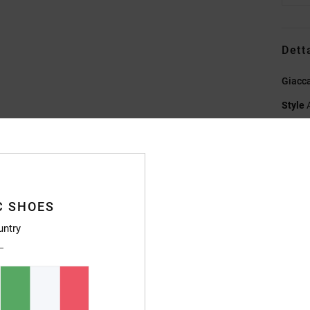
Dett
Giacc
Style
Caratt
C
T
g/m2
C SHOES
T
untry
I
water
elem
Ve
C