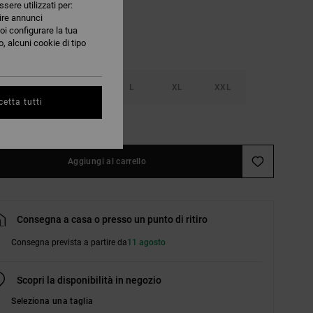
ssere utilizzati per:
nire annunci
oi configurare la tua
, alcuni cookie di tipo
S
M
L
XL
XXL
etta tutti
nsulta la guida alle taglie
Aggiungi al carrello
Consegna a casa o presso un punto di ritiro
Consegna prevista a partire da
11 agosto
Scopri la disponibilità in negozio
Seleziona una taglia