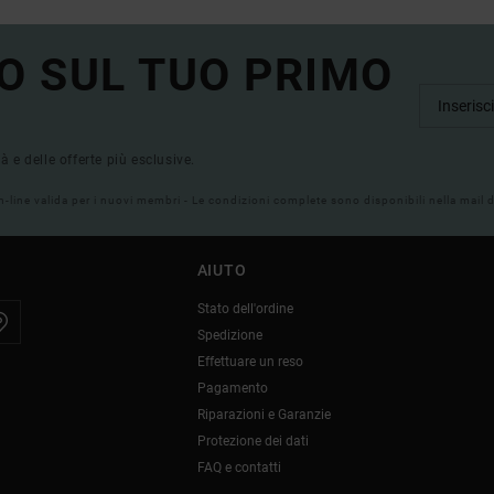
O SUL TUO PRIMO
tà e delle offerte più esclusive.
on-line valida per i nuovi membri - Le condizioni complete sono disponibili nella mail
AIUTO
Stato dell'ordine
Spedizione
Effettuare un reso
Pagamento
Riparazioni e Garanzie
Protezione dei dati
FAQ e contatti