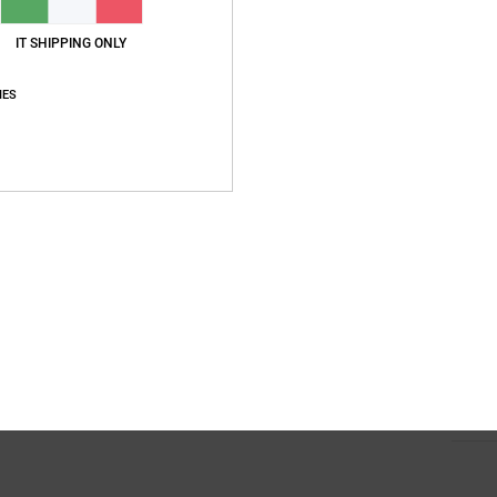
M
IT SHIPPING ONLY
F
C
IES
spira
T
Ta
M
A
C
Compo
coton
Sped