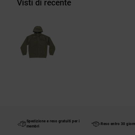
Visti di recente
Spedizione e reso gratuiti per i
Reso entro 30 giorn
membri