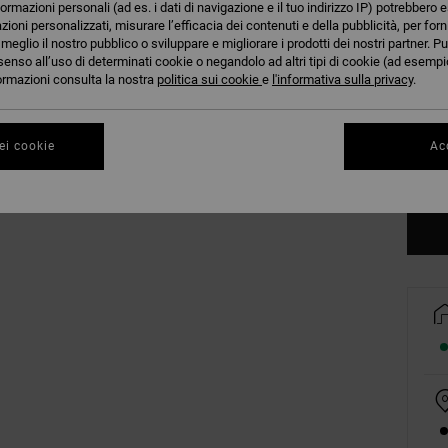
formazioni personali (ad es. i dati di navigazione e il tuo indirizzo IP) potrebbero e
azioni personalizzati, misurare l’efficacia dei contenuti e della pubblicità, per for
eglio il nostro pubblico o sviluppare e migliorare i prodotti dei nostri partner. Pu
senso all’uso di determinati cookie o negandolo ad altri tipi di cookie (ad esempio
nformazioni consulta la nostra
politica sui cookie
e
l'informativa sulla privacy
.
XS
ei cookie
Acc
Co