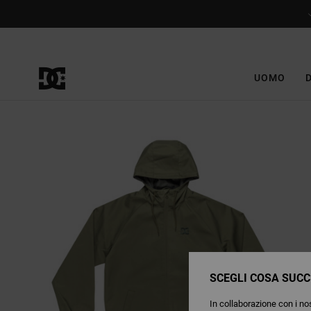
Salta
alle
informazioni
sul
prodotto
UOMO
SCEGLI COSA SUCC
In collaborazione con i nos