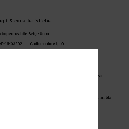
agli & caratteristiche
a impermeabile Beige Uomo
ADYJK03202
Codice colore
tpc0
eristiche
ollezione:
collezione Lineguide
essuto:
misto di 60% poliestere riciclato e 40% cotone [250
]
ecnologia:
impermeabile
mpermeabilizzazione:
il tessuto con trattamento DWR [durable
 repellent] C0 ti mantiene all'asciutto e ti protegge dagli
enti
stibilità:
vestibilità standard
ollo:
collo con cappuccio