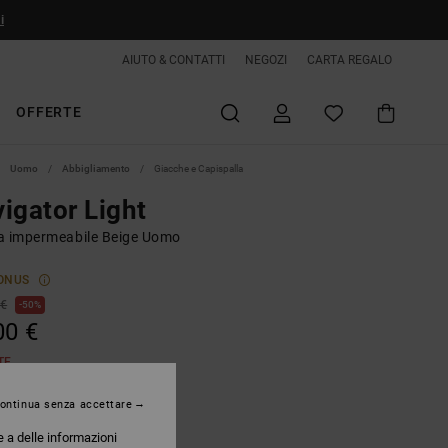
i
AIUTO & CONTATTI
NEGOZI
CARTA REGALO
OFFERTE
Uomo
Abbigliamento
Giacche e Capispalla
igator Light
a impermeabile Beige Uomo
ONUS
 €
50%
00 €
TE
ontinua senza accettare
Deep Lichen Green
e a delle informazioni