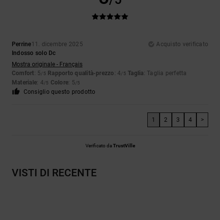
Perrine
11. dicembre 2025
Acquisto verificato
Indosso solo Dc
Mostra originale - Français
Comfort
: 5
Rapporto qualità-prezzo
: 4
Taglia
: Taglia perfetta
/5
/5
Materiale
: 4
Colore
: 5
/5
/5
Consiglio questo prodotto
1
2
3
4
>
Verificato da
TrustVille
VISTI DI RECENTE