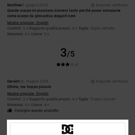
Matthew
5. giugno 2026
Acquisto verificato
Queste scarpe mi piacciono davvero tanto perché posso indossarle
come scarpe da ginnastica eleganti nere
Mostra originale - English
Comfort
: 5
Rapporto qualità-prezzo
: 4
Taglia
: Taglia perfetta
/5
/5
Materiale
: 5
Colore
: 5
/5
/5
3
/5
Geraint
28. maggio 2026
Acquisto verificato
Ottimo, ma troppo piccolo
Mostra originale - English
Comfort
: 2
Rapporto qualità-prezzo
: 4
Taglia
: Troppo piccolo
/5
/5
Materiale
: 4
Colore
: 4
/5
/5
Consiglio questo prodotto
5
/5