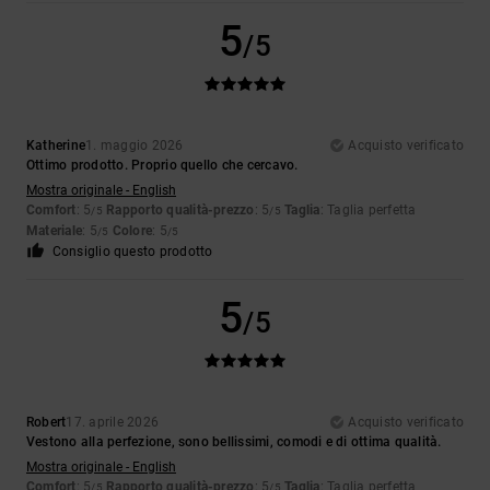
5
/5
Katherine
1. maggio 2026
Acquisto verificato
Ottimo prodotto. Proprio quello che cercavo.
Mostra originale - English
Comfort
: 5
Rapporto qualità-prezzo
: 5
Taglia
: Taglia perfetta
/5
/5
Materiale
: 5
Colore
: 5
/5
/5
Consiglio questo prodotto
5
/5
Robert
17. aprile 2026
Acquisto verificato
Vestono alla perfezione, sono bellissimi, comodi e di ottima qualità.
Mostra originale - English
Comfort
: 5
Rapporto qualità-prezzo
: 5
Taglia
: Taglia perfetta
/5
/5