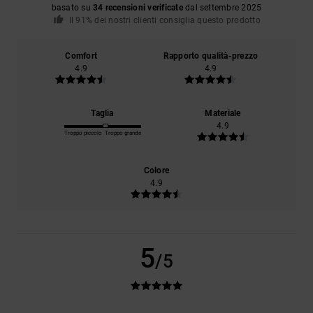
basato su
34 recensioni verificate
dal settembre 2025
Il 91% dei nostri clienti consiglia questo prodotto
Comfort
Rapporto qualità-prezzo
4.9
4.9
Taglia
Materiale
4.9
Troppo piccolo
Troppo grande
Colore
4.9
5
/5