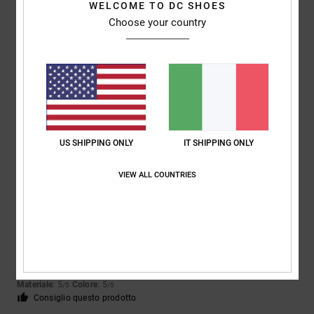
WELCOME TO DC SHOES
Choose your country
Jonathan
16. maggio 2026
Acquisto verificato
Scarpe fantastiche sotto ogni punto di vista
Mostra originale - English
Comfort
: 5
Rapporto qualità-prezzo
: 5
Taglia
: Taglia perfetta
/5
/5
Materiale
: 5
Colore
: 5
/5
/5
Consiglio questo prodotto
US SHIPPING ONLY
IT SHIPPING ONLY
5
/5
VIEW ALL COUNTRIES
Marta
14. maggio 2026
Acquisto verificato
Belle
Mostra originale - Castellano
Comfort
: 5
Rapporto qualità-prezzo
: 4
Taglia
: Taglia perfetta
/5
/5
Materiale
: 5
Colore
: 5
/5
/5
Consiglio questo prodotto