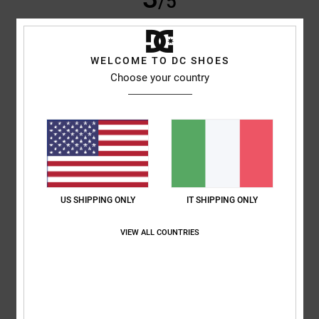
/5
WELCOME TO DC SHOES
Geraint
28. maggio 2026
Acquisto verificato
Choose your country
Ottimo, ma troppo piccolo
Mostra originale - English
Comfort
: 2
Rapporto qualità-prezzo
: 4
Taglia
: Troppo piccolo
/5
/5
Materiale
: 4
Colore
: 4
/5
/5
Consiglio questo prodotto
5
/5
US SHIPPING ONLY
IT SHIPPING ONLY
VIEW ALL COUNTRIES
Jonathan
16. maggio 2026
Acquisto verificato
Scarpe fantastiche sotto ogni punto di vista
Mostra originale - English
Comfort
: 5
Rapporto qualità-prezzo
: 5
Taglia
: Taglia perfetta
/5
/5
Materiale
: 5
Colore
: 5
/5
/5
Consiglio questo prodotto