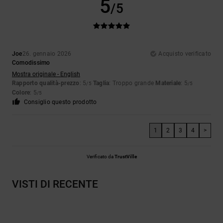
5
/5
Joe
26. gennaio 2026
Acquisto verificato
Comodissimo
Mostra originale - English
Rapporto qualità-prezzo
: 5
Taglia
: Troppo grande
Materiale
: 5
/5
/5
Colore
: 5
/5
Consiglio questo prodotto
1
2
3
4
>
Verificato da
TrustVille
VISTI DI RECENTE