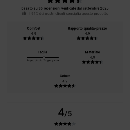
basato su
35 recensioni verificate
dal settembre 2025
Il 91% dei nostri clienti consiglia questo prodotto
Comfort
Rapporto qualità-prezzo
4.9
4.9
Taglia
Materiale
4.9
Troppo piccolo
Troppo grande
Colore
4.9
4
/5