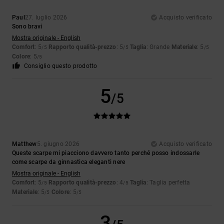
Paul
27. luglio 2026
Acquisto verificato
Sono bravi
Mostra originale - English
Comfort
: 5
Rapporto qualità-prezzo
: 5
Taglia
: Grande
Materiale
: 5
/5
/5
/5
Colore
: 5
/5
Consiglio questo prodotto
5
/5
Matthew
5. giugno 2026
Acquisto verificato
Queste scarpe mi piacciono davvero tanto perché posso indossarle
come scarpe da ginnastica eleganti nere
Mostra originale - English
Comfort
: 5
Rapporto qualità-prezzo
: 4
Taglia
: Taglia perfetta
/5
/5
Materiale
: 5
Colore
: 5
/5
/5
3