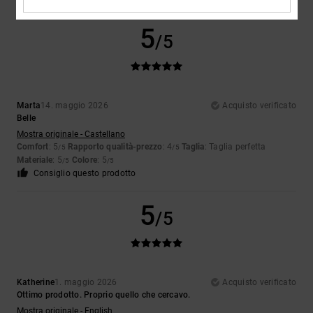
5
/5
Marta
14. maggio 2026
Acquisto verificato
Belle
Mostra originale - Castellano
Comfort
: 5
Rapporto qualità-prezzo
: 4
Taglia
: Taglia perfetta
/5
/5
Materiale
: 5
Colore
: 5
/5
/5
Consiglio questo prodotto
5
/5
Katherine
1. maggio 2026
Acquisto verificato
Ottimo prodotto. Proprio quello che cercavo.
Mostra originale - English