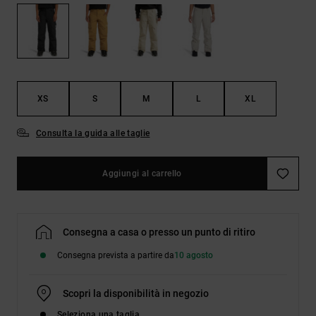
Borse e
risposte
zaini
alle
domande
più
Cinture e
frequenti e
portamonete
accedi al
nostro
XS
S
M
L
XL
modulo di
contatto.
Consulta la guida alle taglie
Consulta
le FAQ
Aggiungi al carrello
Consegna a casa o presso un punto di ritiro
Consegna prevista a partire da
10 agosto
Scopri la disponibilità in negozio
Seleziona una taglia