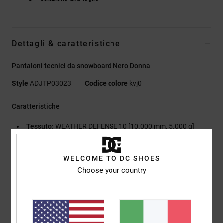
Dettagli & caratteristiche
Pantaloni tecnici da snowboard Nero Donna
Style
ADJTP03023
Codice colore
kvj0
Caratteristiche
Tessuto:
WEATHER DEFENSE 10 [10.000 mm, 5.000 g]
Nero/fodera argento/rattan: dobby in poliestere riciclato
Twilight Mauve:
Tessuto semplice in poliestere riciclato
WELCOME TO DC SHOES
Calore e fodera:
40 g isolamento Profill
Choose your country
Fodera in taffetà riciclato
C0 DWR
Cuciture rinforzate e nastrate
Prese d'aria con fodera in rete sulle gambe