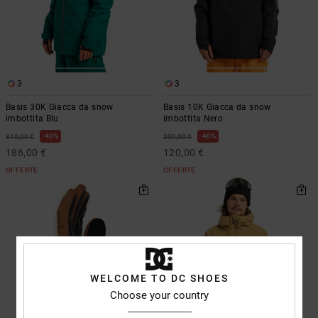
3
3
Basis 30K Giacca da snow
Basis 10K Giacca da snow
imbottita Blu
imbottita Nero
40%
40%
310,00 €
200,00 €
186,00 €
120,00 €
OFFERTE
OFFERTE
WELCOME TO DC SHOES
Choose your country