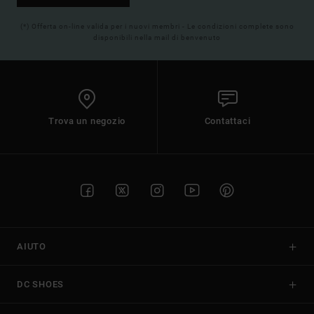
(*) Offerta on-line valida per i nuovi membri - Le condizioni complete sono
disponibili nella mail di benvenuto
Trova un negozio
Contattaci
AIUTO
DC SHOES