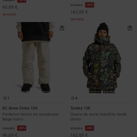
100,00 €
40%
270,00 €
60,00 €
162,00 €
OFFERTE
OFFERTE
1
4
DC Snow Chino 10K
Tundra 15K
Pantaloni tecnici da snowboard
Giacca da snow imbottita Verde
Beige Uomo
Uomo
40%
40%
160,00 €
270,00 €
96,00 €
162,00 €