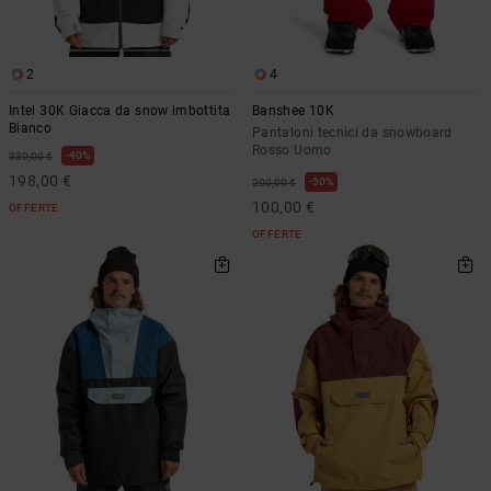
2
4
Intel 30K Giacca da snow imbottita
Banshee 10K
Bianco
Pantaloni tecnici da snowboard
Rosso Uomo
40%
330,00 €
198,00 €
50%
200,00 €
100,00 €
OFFERTE
OFFERTE