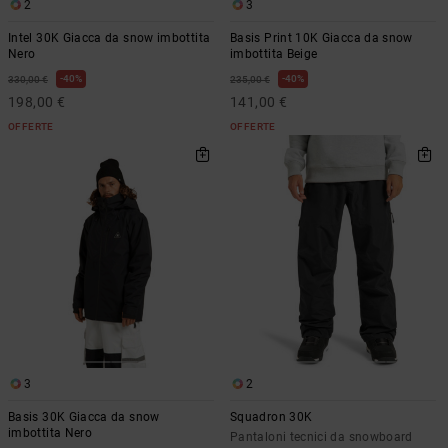
2
3
Intel 30K Giacca da snow imbottita
Basis Print 10K Giacca da snow
Nero
imbottita Beige
40%
40%
330,00 €
235,00 €
198,00 €
141,00 €
OFFERTE
OFFERTE
3
2
Basis 30K Giacca da snow
Squadron 30K
imbottita Nero
Pantaloni tecnici da snowboard