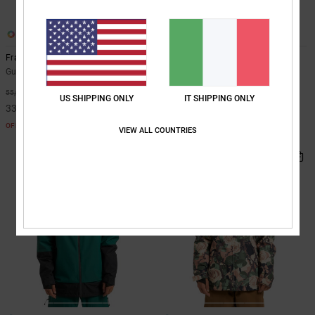
3
3
Franchise 10K
Spectrum 10K
Guanti da neve tecnici Beige Uomo
Giacca da neve tecnica Giallo
Uomo
40%
55,00 €
US SHIPPING ONLY
IT SHIPPING ONLY
40%
200,00 €
33,00 €
120,00 €
OFFERTE
VIEW ALL COUNTRIES
OFFERTE