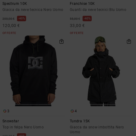
Spectrum 10K
Franchise 10K
Giacca da neve tecnica Nero Uomo
Guanti da neve tecnici Blu Uomo
40%
40%
200,00 €
55,00 €
120,00 €
33,00 €
OFFERTE
OFFERTE
3
4
Snowstar
Tundra 15K
Top in felpa Nero Uomo
Giacca da snow imbottita Nero
Uomo
40%