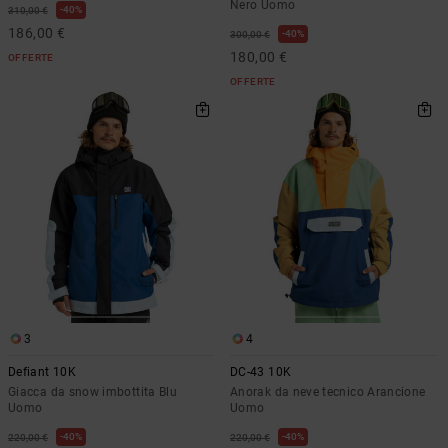
Nero Uomo
40%
310,00 €
186,00 €
40%
300,00 €
180,00 €
OFFERTE
OFFERTE
3
4
Defiant 10K
DC-43 10K
Giacca da snow imbottita Blu
Anorak da neve tecnico Arancione
Uomo
Uomo
40%
40%
220,00 €
220,00 €