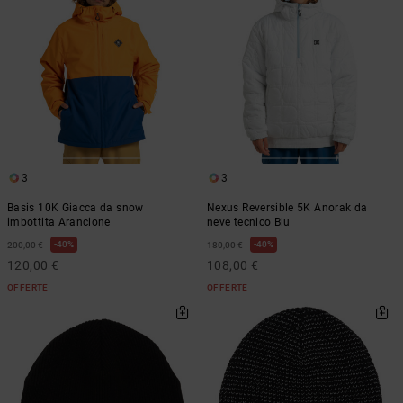
Borse e
risposte
zaini
alle
domande
più
Cinture e
frequenti e
portamonete
accedi al
nostro
modulo di
contatto.
Consulta
3
3
le FAQ
Basis 10K Giacca da snow
Nexus Reversible 5K Anorak da
imbottita Arancione
neve tecnico Blu
40%
40%
200,00 €
180,00 €
120,00 €
108,00 €
OFFERTE
OFFERTE