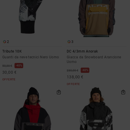
2
3
Tribute 10K
DC 4/3mm Anorak
Guanti da neve tecnici Nero Uomo
Giacca da Snowboard Arancione
Uomo
40%
50,00 €
40%
230,00 €
30,00 €
138,00 €
OFFERTE
OFFERTE