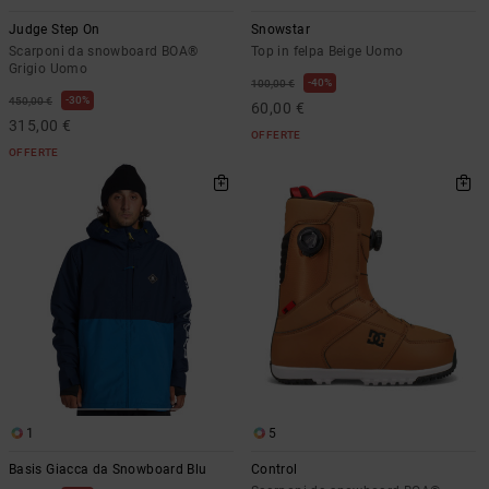
Judge Step On
Snowstar
Scarponi da snowboard BOA®
Top in felpa Beige Uomo
Grigio Uomo
40%
100,00 €
30%
450,00 €
60,00 €
315,00 €
OFFERTE
OFFERTE
1
5
Basis Giacca da Snowboard Blu
Control