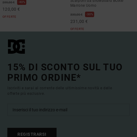
Scarponi da snowboard BOA®
40%
200,00 €
Marrone Uomo
120,00 €
30%
330,00 €
OFFERTE
231,00 €
OFFERTE
15% DI SCONTO SUL TUO
PRIMO ORDINE*
Iscriviti e sarai al corrente delle ultimissime novità e delle
offerte più esclusive.
REGISTRARSI