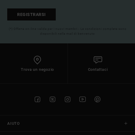
REGISTRARSI
(*) Offerta on-line valida per i nuovi membri - Le condizioni complete sono
disponibili nella mail di benvenuto
Trova un negozio
Contattaci
AIUTO