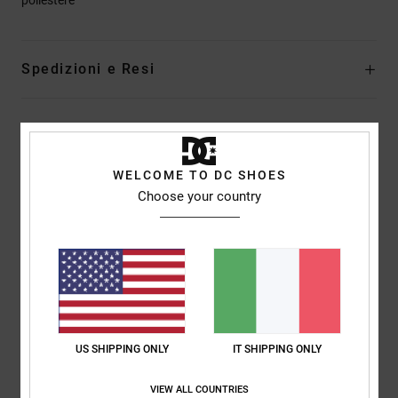
Spedizioni e Resi
Recensioni dei clienti
WELCOME TO DC SHOES
Choose your country
Punteggio medio
4.3
/5
basato su
3 recensioni verificate
dal dicembre 2025
Il 67% dei nostri clienti consiglia questo prodotto
US SHIPPING ONLY
IT SHIPPING ONLY
Comfort
Rapporto qualità-prezzo
4.3
4.7
VIEW ALL COUNTRIES