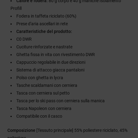
Calore e fodera:
80 g corpo e 40 g maniche Isolamento
Profill
Fodera in taffeta riciclato (60%)
Prese d'aria ascellari in rete
Caratteristiche del prodotto:
C0 DWR
Cuciture rinforzate e nastrate
Ghetta fissa in vita con rivestimento DWR
Cappuccio regolabile in due direzioni
Sistema di attacco giacca pantaloni
Polso con ghetta in lycra
Tasche scaldamani con cerniera
Tasca con cerniera sul petto
Tasca per lo ski pass con cerniera sulla manica
Tasca Napoleon con cerniera
Compatibile con il casco
Composizione
[Tessuto principale] 55% poliestere riciclato, 45%
poliestere