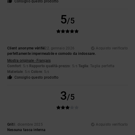
Consiglio questo prodotto
5
/5
Client anonyme vérifié
22. gennaio 2026
Acquisto verificato
perfettamente impermeabile e comodo da indossare.
Mostra originale - Français
Comfort
: 5
Rapporto qualità-prezzo
: 5
Taglia
: Taglia perfetta
/5
/5
Materiale
: 5
Colore
: 5
/5
/5
Consiglio questo prodotto
3
/5
Grit
8. dicembre 2025
Acquisto verificato
Nessuna tasca interna