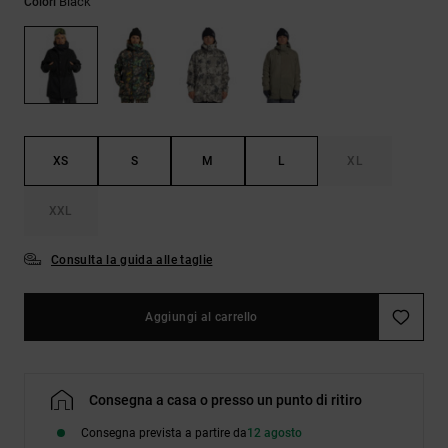
Black
Colori
Borse e
risposte
zaini
alle
domande
più
Cinture e
frequenti e
portamonete
accedi al
nostro
modulo di
contatto.
XS
S
M
L
XL
Consulta
XXL
le FAQ
Consulta la guida alle taglie
Aggiungi al carrello
Consegna a casa o presso un punto di ritiro
Consegna prevista a partire da
12 agosto