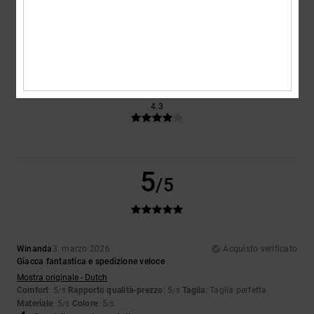
Taglia
Materiale
4.7
Troppo piccolo
Troppo grande
Colore
4.3
5
/5
Winanda
3. marzo 2026
Acquisto verificato
Giacca fantastica e spedizione veloce
Mostra originale - Dutch
Comfort
: 5
Rapporto qualità-prezzo
: 5
Taglia
: Taglia perfetta
/5
/5
Materiale
: 5
Colore
: 5
/5
/5