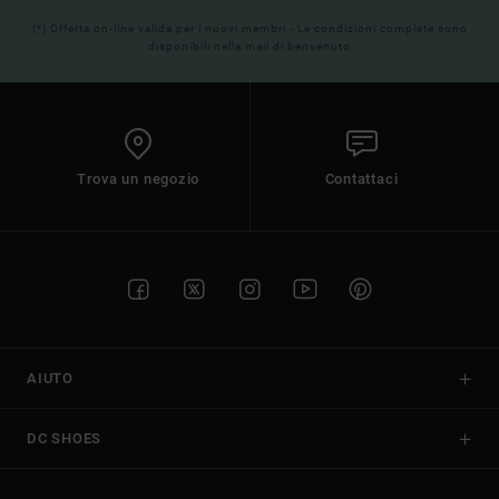
(*) Offerta on-line valida per i nuovi membri - Le condizioni complete sono
disponibili nella mail di benvenuto
Trova un negozio
Contattaci
AIUTO
DC SHOES