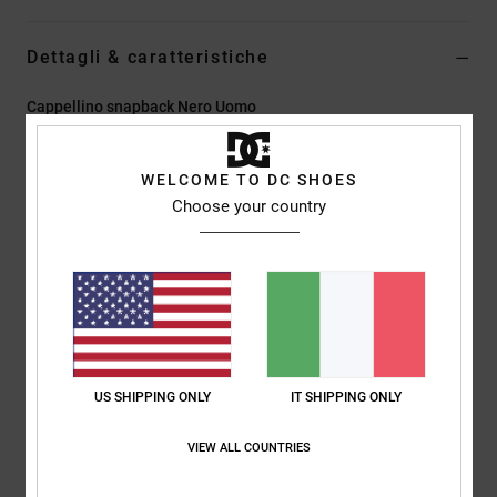
Dettagli & caratteristiche
Cappellino snapback Nero Uomo
Style
EDYHA03200
Codice colore
kvj0
WELCOME TO DC SHOES
Caratteristiche
Choose your country
Strapback non strutturato a 6 pannelli
Tessuto:
tessuto di cotone
Tesa semicurva
Chiusura con cinturino in tessuto abbinato sul retro
Logo DC piatto ricamato sul davanti
US SHIPPING ONLY
IT SHIPPING ONLY
Composizione
[Tessuto principale] 100% cotone
VIEW ALL COUNTRIES
Spedizioni e Resi