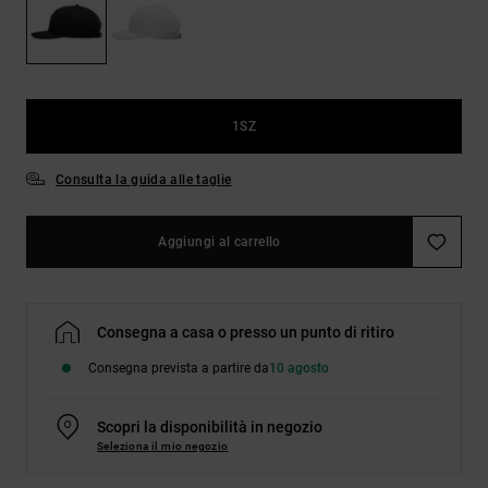
Borse e
risposte
zaini
alle
domande
più
Cinture e
frequenti e
portamonete
accedi al
1SZ
nostro
modulo di
contatto.
Consulta la guida alle taglie
Consulta
le FAQ
Aggiungi al carrello
Consegna a casa o presso un punto di ritiro
Consegna prevista a partire da
10 agosto
Scopri la disponibilità in negozio
Seleziona il mio negozio