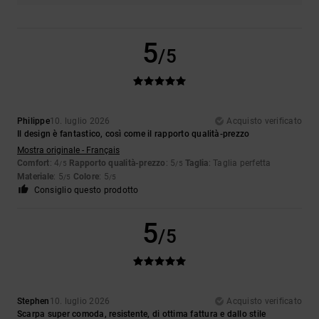
5
/5
Philippe
10. luglio 2026
Acquisto verificato
Il design è fantastico, così come il rapporto qualità-prezzo
Mostra originale - Français
Comfort
: 4
Rapporto qualità-prezzo
: 5
Taglia
: Taglia perfetta
/5
/5
Materiale
: 5
Colore
: 5
/5
/5
Consiglio questo prodotto
5
/5
Stephen
10. luglio 2026
Acquisto verificato
Scarpa super comoda, resistente, di ottima fattura e dallo stile