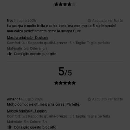
Neo
5. luglio 2026
Acquisto verificato
La scarpa è molto bella e calza bene, ma non merita 5 stelle perché
non calza perfettamente come la scarpa Cure
Mostra originale - Deutsch
Comfort
: 3
Rapporto qualità-prezzo
: 5
Taglia
: Taglia perfetta
/5
/5
Materiale
: 5
Colore
: 5
/5
/5
Consiglio questo prodotto
5
/5
Amanda
4. luglio 2026
Acquisto verificato
Molto comode e ottime per la corsa. Perfette.
Mostra originale - English
Comfort
: 5
Rapporto qualità-prezzo
: 5
Taglia
: Taglia perfetta
/5
/5
Materiale
: 5
Colore
: 5
/5
/5
Consiglio questo prodotto