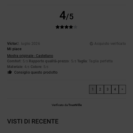
4
/5
Víctor
2. luglio 2026
Acquisto verificato
Mi piace
Mostra originale - Castellano
Comfort
: 5
Rapporto qualità-prezzo
: 5
Taglia
: Taglia perfetta
/5
/5
Materiale
: 4
Colore
: 5
/5
/5
Consiglio questo prodotto
1
2
3
4
>
Verificato da
TrustVille
VISTI DI RECENTE