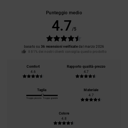
Punteggio medio
4.7
/5
basato su
36 recensioni verificate
dal marzo 2026
Il 81% dei nostri clienti consiglia questo prodotto
Comfort
Rapporto qualità-prezzo
4.6
4.7
Taglia
Materiale
4.7
Troppo piccolo
Troppo grande
Colore
4.8