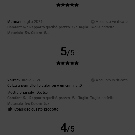
Marina
6. luglio 2026
Acquisto verificato
Comfort
: 5
Rapporto qualità-prezzo
: 5
Taglia
: Taglia perfetta
/5
/5
Materiale
: 5
Colore
: 5
/5
/5
5
/5
Volker
5. luglio 2026
Acquisto verificato
Calza a pennello, lo stile non è un crimine :D
Mostra originale - Deutsch
Comfort
: 5
Rapporto qualità-prezzo
: 5
Taglia
: Taglia perfetta
/5
/5
Materiale
: 5
Colore
: 5
/5
/5
Consiglio questo prodotto
4
/5