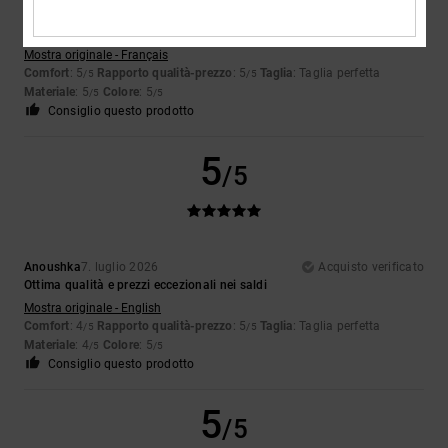
Laurie
9. luglio 2026
Acquisto verificato
Un piccolo paio che si abbina a tutto
Mostra originale - Français
Comfort
: 5
Rapporto qualità-prezzo
: 5
Taglia
: Taglia perfetta
/5
/5
Materiale
: 5
Colore
: 5
/5
/5
Consiglio questo prodotto
5
/5
Anoushka
7. luglio 2026
Acquisto verificato
Ottima qualità e prezzi eccezionali nei saldi
Mostra originale - English
Comfort
: 4
Rapporto qualità-prezzo
: 5
Taglia
: Taglia perfetta
/5
/5
Materiale
: 4
Colore
: 5
/5
/5
Consiglio questo prodotto
5
/5