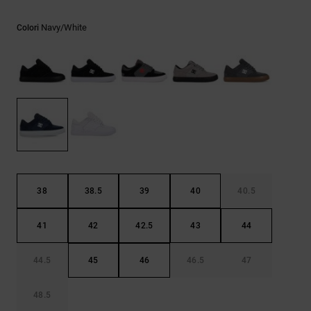
Borse e
risposte
zaini
alle
Navy/white
Colori
domande
più
Cinture e
frequenti e
portamonete
accedi al
nostro
modulo di
contatto.
Consulta
le FAQ
38
38.5
39
40
40.5
41
42
42.5
43
44
44.5
45
46
46.5
47
48.5