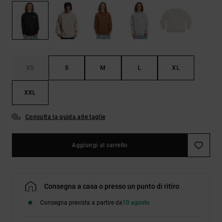
Borse e
risposte
zaini
alle
domande
più
Cinture e
frequenti e
portamonete
accedi al
nostro
XS
S
M
L
XL
modulo di
contatto.
XXL
Consulta
le FAQ
Consulta la guida alle taglie
Aggiungi al carrello
Consegna a casa o presso un punto di ritiro
Consegna prevista a partire da
10 agosto