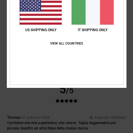
5
/5
US SHIPPING ONLY
IT SHIPPING ONLY
Houilliez
18. gennaio 2026
Acquisto verificato
VIEW ALL COUNTRIES
Troppo piccolo
Mostra originale - Français
Comfort
: 5
Rapporto qualità-prezzo
: 5
Taglia
: Grande
Materiale
: 5
/5
/5
/5
Colore
: 5
/5
Consiglio questo prodotto
5
/5
Thomas
14. gennaio 2026
Acquisto verificato
Conforme alle mie aspettative, sito chiaro. Taglia leggermente più
piccola rispetto ad altre felpe della stessa marca