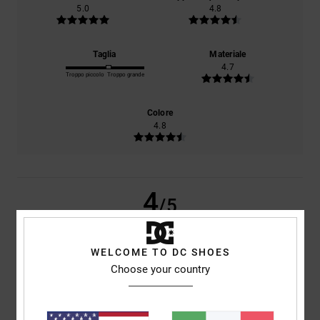
5.0
4.8
Taglia
Materiale
4.7
Troppo piccolo
Troppo grande
Colore
4.8
4
/5
WELCOME TO DC SHOES
Choose your country
Wouter
6. febbraio 2026
Acquisto verificato
Comfort
: 5
Rapporto qualità-prezzo
: 5
Taglia
: Taglia perfetta
/5
/5
Materiale
: 5
Colore
: 5
/5
/5
Consiglio questo prodotto