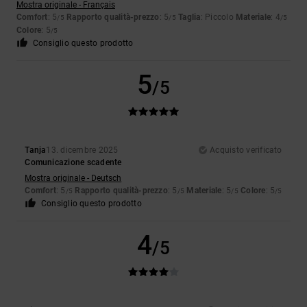
Mostra originale - Français
Comfort
: 5
Rapporto qualità-prezzo
: 5
Taglia
: Piccolo
Materiale
: 4
/5
/5
/5
Colore
: 5
/5
Consiglio questo prodotto
5
/5
Tanja
13. dicembre 2025
Acquisto verificato
Comunicazione scadente
Mostra originale - Deutsch
Comfort
: 5
Rapporto qualità-prezzo
: 5
Materiale
: 5
Colore
: 5
/5
/5
/5
/5
Consiglio questo prodotto
4
/5