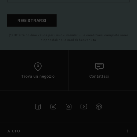
REGISTRARSI
(*) Offerta on-line valida per i nuovi membri - Le condizioni complete sono
disponibili nella mail di benvenuto
Trova un negozio
Contattaci
AIUTO