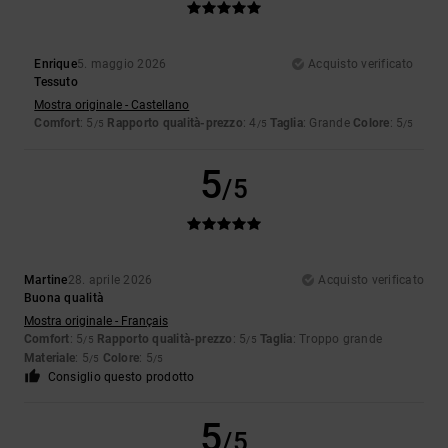
Enrique
5. maggio 2026
Acquisto verificato
Tessuto
Mostra originale - Castellano
Comfort
: 5
Rapporto qualità-prezzo
: 4
Taglia
: Grande
Colore
: 5
/5
/5
/5
5
/5
Martine
28. aprile 2026
Acquisto verificato
Buona qualità
Mostra originale - Français
Comfort
: 5
Rapporto qualità-prezzo
: 5
Taglia
: Troppo grande
/5
/5
Materiale
: 5
Colore
: 5
/5
/5
Consiglio questo prodotto
5
/5