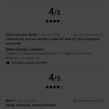
4
/5
Client anonyme vérifié
25. gennaio 2026
Acquisto verificato
Il tessuto non mi piace del tutto, come altri della DC, ma è comunque
molto bello
Mostra originale - Castellano
Comfort
: 5
Rapporto qualità-prezzo
: 5
Taglia
: Taglia perfetta
/5
/5
Materiale
: 4
Colore
: 5
/5
/5
Consiglio questo prodotto
4
/5
Remy
19. gennaio 2026
Acquisto verificato
Design essenziale, colore particolare