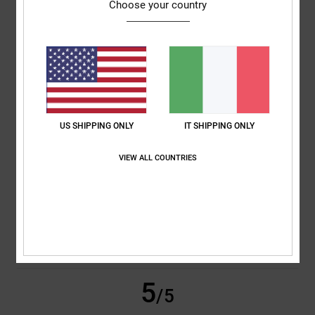
Choose your country
Eric Alexander
1. giugno 2026
Acquisto verificato
Più o meno lo stesso colore
Mostra originale - Castellano
Comfort
: 5
Rapporto qualità-prezzo
: 5
Taglia
: Piccolo
Materiale
: 4
/5
/5
/5
Colore
: 4
/5
Consiglio questo prodotto
5
/5
US SHIPPING ONLY
IT SHIPPING ONLY
VIEW ALL COUNTRIES
Joris
11. maggio 2026
Acquisto verificato
Ottima vestibilità
Mostra originale - Deutsch
Comfort
: 5
Rapporto qualità-prezzo
: 5
Taglia
: Taglia perfetta
/5
/5
Materiale
: 5
Colore
: 5
/5
/5
Consiglio questo prodotto
5
/5