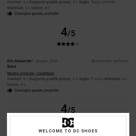
Comfort
: 4
Rapporto qualità-prezzo
: 4
Taglia
: Taglia perfetta
/5
/5
Materiale
: 5
Colore
: 4
/5
/5
Consiglio questo prodotto
4
/5
Eric Alexander
1. giugno 2026
Acquisto verificato
Bene
Mostra originale - Castellano
Comfort
: 4
Rapporto qualità-prezzo
: 4
Taglia
: Piccolo
Materiale
: 4
/5
/5
/5
Colore
: 4
/5
Consiglio questo prodotto
4
/5
WELCOME TO DC SHOES