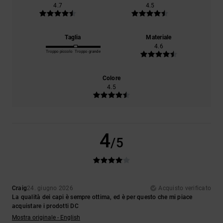
4.7
4.5
Taglia
Materiale
4.6
Troppo piccolo
Troppo grande
Colore
4.5
4
/5
Craig
24. giugno 2026
Acquisto verificato
La qualità dei capi è sempre ottima, ed è per questo che mi piace
acquistare i prodotti DC
Mostra originale - English