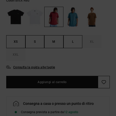
Brick Red
Colori
Borse e
risposte
zaini
alle
domande
più
Cinture e
frequenti e
portamonete
accedi al
nostro
modulo di
contatto.
XS
S
M
L
XL
Consulta
XXL
le FAQ
Consulta la guida alle taglie
Aggiungi al carrello
Consegna a casa o presso un punto di ritiro
Consegna prevista a partire da
12 agosto