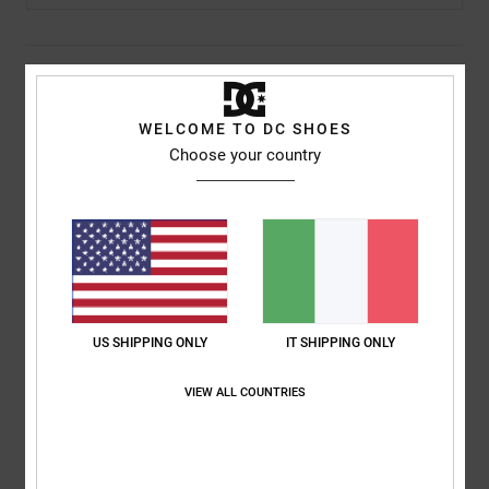
Dettagli & caratteristiche
Pullover girocollo da uomo Blu Ragazzo 8-16
WELCOME TO DC SHOES
Choose your country
Style
EDBFT03203
Codice colore
bmg0
Caratteristiche
Tessuto:
cotone pesante, misto poliestere [450 g/m²]
Vestibilità:
vestibilità regular classica e comoda
Punto a coste sui polsi
Patch ricamato sul petto
US SHIPPING ONLY
IT SHIPPING ONLY
Nastratura spigata sul retro del collo
VIEW ALL COUNTRIES
Composizione
[Tessuto principale] 55% cotone, 25% cotone
riciclato, 20% poliestere riciclato