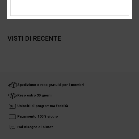
Spedizioni e Resi
VISTI DI RECENTE
Spedizione e reso gratuiti per i membri
Reso entro 30 giorni
Unisciti al programma fedeltà
Pagamento 100% sicuro
Hai bisogno di aiuto?