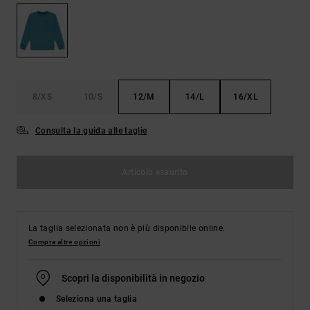
Borse e
risposte
zaini
alle
domande
più
Cinture e
frequenti e
portamonete
accedi al
nostro
8/XS
10/S
12/M
14/L
16/XL
modulo di
contatto.
Consulta la guida alle taglie
Consulta
le FAQ
Articolo esaurito
La taglia selezionata non è più disponibile online.
Compra altre opzioni
Scopri la disponibilità in negozio
Seleziona una taglia