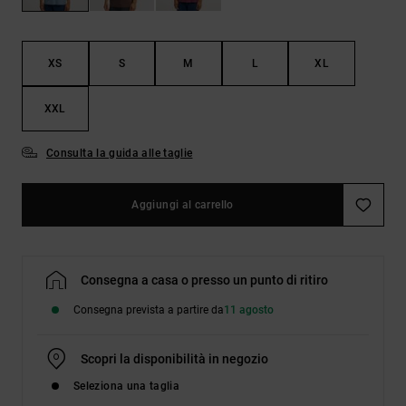
Borse e
risposte
zaini
alle
domande
più
XS
S
M
L
XL
Cinture e
frequenti e
portamonete
accedi al
XXL
nostro
modulo di
contatto.
Consulta la guida alle taglie
Consulta
le FAQ
Aggiungi al carrello
Consegna a casa o presso un punto di ritiro
Consegna prevista a partire da
11 agosto
Scopri la disponibilità in negozio
Seleziona una taglia