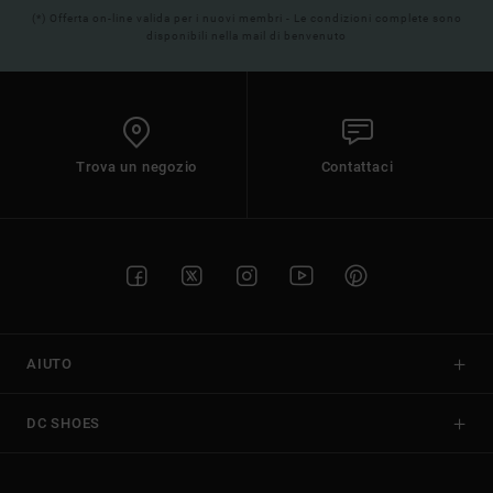
(*) Offerta on-line valida per i nuovi membri - Le condizioni complete sono
disponibili nella mail di benvenuto
Trova un negozio
Contattaci
AIUTO
DC SHOES