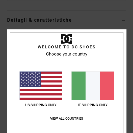
Dettagli & caratteristiche
Top a maniche corte Blu Uomo
Style
EDYKT03557
Codice colore
bpr0
WELCOME TO DC SHOES
Choose your country
Caratteristiche
Tessuto:
jersey di cotone pesante, 260 g/m2
Vestibilità:
vestibilità standard
Girocollo
Taschino sul petto a sinistra con patch DC
Composizione
[Tessuto principale] 100% cotone
US SHIPPING ONLY
IT SHIPPING ONLY
VIEW ALL COUNTRIES
Spedizioni e Resi