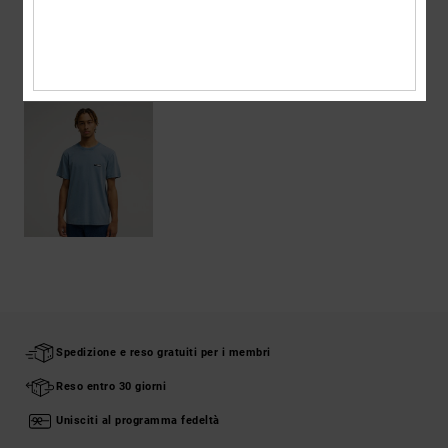
VISTI DI RECENTE
Spedizione e reso gratuiti per i membri
Reso entro 30 giorni
Unisciti al programma fedeltà