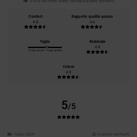
Il 83% dei nostri clienti consiglia questo prodotto
Comfort
Rapporto qualità-prezzo
4.8
4.6
Taglia
Materiale
4.8
Troppo piccolo
Troppo grande
Colore
4.8
5
/5
Si
6. luglio 2026
Acquisto verificato