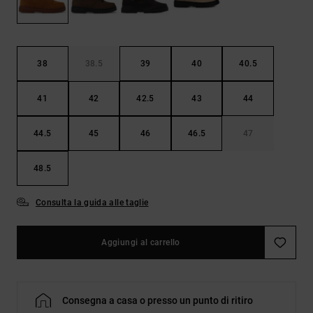
Borse e
risposte
zaini
alle
domande
più
Cinture e
frequenti e
38
38.5
39
40
40.5
portamonete
accedi al
nostro
41
42
42.5
43
44
modulo di
contatto.
44.5
45
46
46.5
47
Consulta
le FAQ
48.5
Consulta la guida alle taglie
Aggiungi al carrello
Consegna a casa o presso un punto di ritiro