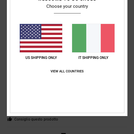
Choose your country
David
3. giugno 2026
Acquisto verificato
Sembrano davvero fantastici... vedremo quanto dureranno: sono
resistenti e robusti
Mostra originale - English
Comfort
: 5
Rapporto qualità-prezzo
: 5
Taglia
: Taglia perfetta
Colore
:
/5
/5
5
/5
Consiglio questo prodotto
4
US SHIPPING ONLY
IT SHIPPING ONLY
/5
VIEW ALL COUNTRIES
Paul
25. maggio 2026
Acquisto verificato
Comodo, bello solido.
Mostra originale - Dutch
Comfort
: 5
Rapporto qualità-prezzo
: 4
Taglia
: Taglia perfetta
/5
/5
Materiale
: 4
Colore
: 5
/5
/5
Consiglio questo prodotto