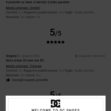
Il prodotto va bene. Il servizio è stato pessimo.
Mostra originale - English
Comfort
: 5
Rapporto qualità-prezzo
: 4
Taglia
: Taglia perfetta
/5
/5
Materiale
: 5
Colore
: 5
/5
/5
5
/5
Gregory
23. giugno 2026
Acquisto verificato
Sono ormai 20 anni con DC
Mostra originale - Français
Comfort
: 5
Rapporto qualità-prezzo
: 5
Taglia
: Taglia perfetta
/5
/5
Materiale
: 5
Colore
: 5
/5
/5
Consiglio questo prodotto
5
/5
WELCOME TO DC SHOES