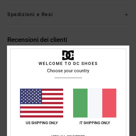
Spedizioni e Resi
Recensioni dei clienti
Punteggio medio
WELCOME TO DC SHOES
4.5
Choose your country
/5
basato su
2 recensioni verificate
dal ottobre 2025
Il 50% dei nostri clienti consiglia questo prodotto
Comfort
Rapporto qualità-prezzo
US SHIPPING ONLY
IT SHIPPING ONLY
4.0
3.0