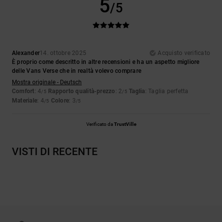
5
/5
Alexander
14. ottobre 2025
Acquisto verificato
È proprio come descritto in altre recensioni e ha un aspetto migliore
delle Vans Verse che in realtà volevo comprare
Mostra originale - Deutsch
Comfort
: 4
Rapporto qualità-prezzo
: 2
Taglia
: Taglia perfetta
/5
/5
Materiale
: 4
Colore
: 3
/5
/5
Verificato da
TrustVille
VISTI DI RECENTE