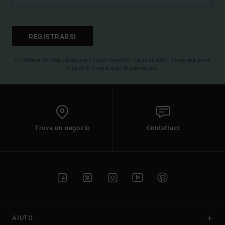
REGISTRARSI
(*) Offerta on-line valida per i nuovi membri - Le condizioni complete sono
disponibili nella mail di benvenuto
Trova un negozio
Contattaci
AIUTO