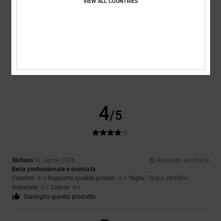
VIEW ALL COUNTRIES
Taglia
Materiale
4.0
Troppo piccolo
Troppo grande
Colore
3.5
4
/5
Stefano
18. aprile 2026
Acquisto verificato
Bella professionale e scontata
Comfort
: 4
Rapporto qualità-prezzo
: 4
Taglia
: Taglia perfetta
/5
/5
Materiale
: 4
Colore
: 4
/5
/5
Consiglio questo prodotto