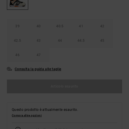
Borse e
risposte
zaini
alle
domande
più
Cinture e
frequenti e
39
40
40.5
41
42
portamonete
accedi al
nostro
42.5
43
44
44.5
45
modulo di
contatto.
46
47
Consulta
le FAQ
Consulta la guida alle taglie
Articolo esaurito
Questo prodotto è attualmente esaurito.
Compra altre opzioni