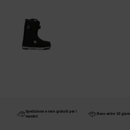
Spedizione e reso gratuiti per i
Reso entro 30 giorn
membri