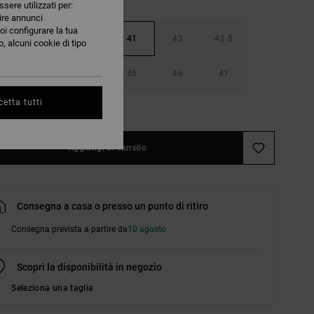
ssere utilizzati per:
nire annunci
oi configurare la tua
40
40.5
41
42
42.5
, alcuni cookie di tipo
44
44.5
45
46
47
etta tutti
nsulta la guida alle taglie
Aggiungi al carrello
Consegna a casa o presso un punto di ritiro
Consegna prevista a partire da
10 agosto
Scopri la disponibilità in negozio
Seleziona una taglia