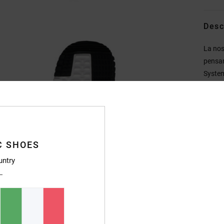
Desc
La nos
pensan
System
ALG su
comfort
senza 
offron
essenz
C SHOES
specia
untry
Dett
Sped