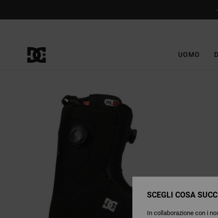
Salta
alle
informazioni
sul
prodotto
UOMO
SCEGLI COSA SUCC
In collaborazione con i nos