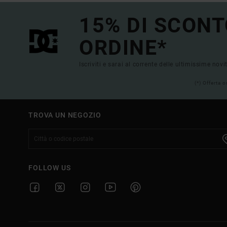
15% DI SCONT
ORDINE*
Iscriviti e sarai al corrente delle ultimissime novi
(*) Offerta 
TROVA UN NEGOZIO
FOLLOW US