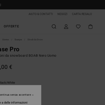
i
AIUTO & CONTATTI
NEGOZI
CARTA REGALO
OFFERTE
Uomo
Scarpe
Stivali da Snow
ase Pro
oni da snowboard BOA® Nero Uomo
,00 €
Black/white
ontinua senza accettare
e a delle informazioni