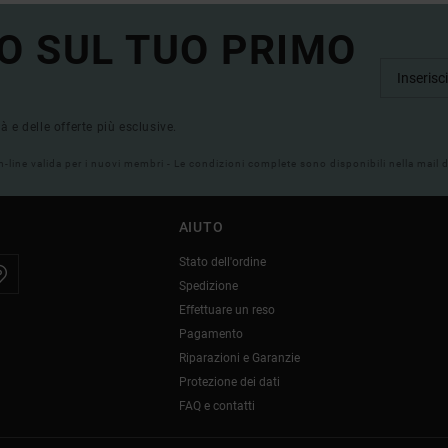
O SUL TUO PRIMO
tà e delle offerte più esclusive.
on-line valida per i nuovi membri - Le condizioni complete sono disponibili nella mail
AIUTO
Stato dell'ordine
Spedizione
Effettuare un reso
Pagamento
Riparazioni e Garanzie
Protezione dei dati
FAQ e contatti