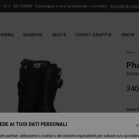
🤟🏻
DC CREW
Consegna e resi gratuiti per i membri
Accedi/ iscrivit
DONNA
BAMBINI
SKATE
COURT GRAFFIK
SNOW
Home
Ph
Scarp
340
Colori
EDE AI TUOI DATI PERSONALI
C
tri partner, utilizziamo i cookie o dei sistemi equivalenti per salvare e/o acceder