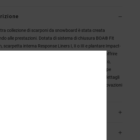
rizione
tra collezione di scarponi da snowboard è stata creata
do alle prestazioni. Dotata di sistema di chiusura BOA® Fit
, scarpetta interna Response Liners I, II o III e plantare Impact-
 tutta la gamma. Tutti gli scarponi sono progettati per offrire
 fin dal primo utilizzo, così puoi goderti la neve da subito,
dover sopportare i disagi dei primi giorni. Le nostre scarpe
o precisione tecnica per ogni disciplina, dai modelli con dettagli
iali di alta qualità fino alle versioni più avanzate con innovazioni
lizzate.
agli & caratteristiche
izioni e Resi