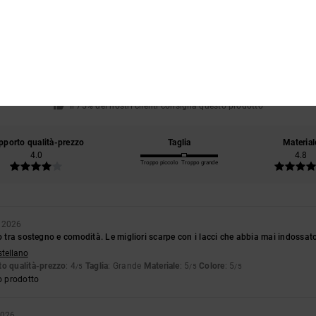
Punteggio medio
4.8
/5
basato su
4 recensioni verificate
dal novembre 2025
Il 75% dei nostri clienti consiglia questo prodotto
pporto qualità-prezzo
Taglia
Material
4.0
4.8
Troppo piccolo
Troppo grande
o 2026
to tra sostegno e comodità. Le migliori scarpe con i lacci che abbia mai indossat
stellano
o qualità-prezzo
: 4
Taglia
: Grande
Materiale
: 5
Colore
: 5
/5
/5
/5
o prodotto
2026