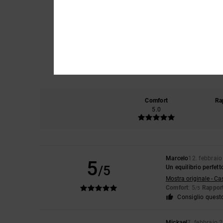
Comfort
Ra
5.0
Marcelo
12. febbrai
5
/5
Un equilibrio perfet
Mostra originale - Ca
Comfort
: 5
Rapport
/5
Consiglio quest
Mickael
7. febbraio 