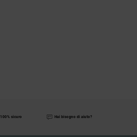
100% sicuro
Hai bisogno di aiuto?