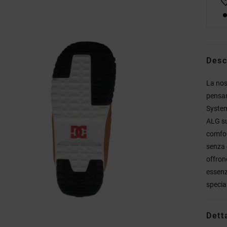
Desc
La nos
pensan
System
ALG su
comfort
senza 
offron
essenz
specia
Dett