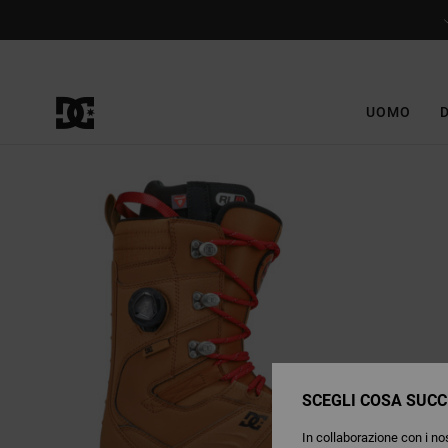
Salta
alle
informazioni
sul
prodotto
UOMO
SCEGLI COSA SUCC
In collaborazione con i nos