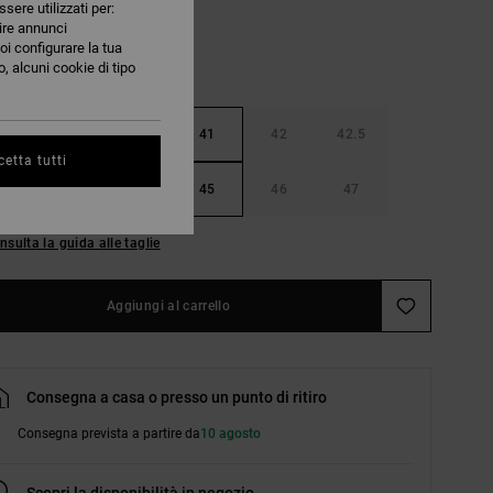
ssere utilizzati per:
nire annunci
oi configurare la tua
, alcuni cookie di tipo
40
40.5
41
42
42.5
etta tutti
44
44.5
45
46
47
nsulta la guida alle taglie
Aggiungi al carrello
Consegna a casa o presso un punto di ritiro
Consegna prevista a partire da
10 agosto
Scopri la disponibilità in negozio