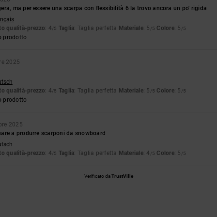
ra, ma per essere una scarpa con flessibilità 6 la trovo ancora un po' rigida
ançais
o qualità-prezzo
: 4
Taglia
: Taglia perfetta
Materiale
: 5
Colore
: 5
/5
/5
/5
o prodotto
re 2025
utsch
o qualità-prezzo
: 4
Taglia
: Taglia perfetta
Materiale
: 5
Colore
: 5
/5
/5
/5
o prodotto
bre 2025
are a produrre scarponi da snowboard
utsch
o qualità-prezzo
: 4
Taglia
: Taglia perfetta
Materiale
: 4
Colore
: 5
/5
/5
/5
Verificato da
TrustVille