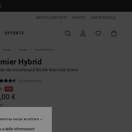
i
AIUTO & CONTATTI
NEGOZI
CARTA REGALO
OFFERTE
Uomo
Scarpe
Stivali da Snow
mier Hybrid
oni da snowboard BOA® Marrone Uomo
(4 Recensioni)
 €
30%
,00 €
TE
ontinua senza accettare
Wheat
e a delle informazioni