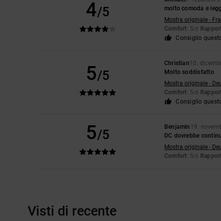
4
/5
molto comoda e legge
Mostra originale - Fr
Comfort
: 5
Rapport
/5
Consiglio quest
Christian
10. dicemb
5
/5
Molto soddisfatto
Mostra originale - De
Comfort
: 5
Rapport
/5
Consiglio quest
5
Benjamin
19. novem
/5
DC dovrebbe continu
Mostra originale - De
Comfort
: 5
Rapport
/5
Visti di recente