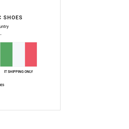
C SHOES
untry
IT SHIPPING ONLY
IES