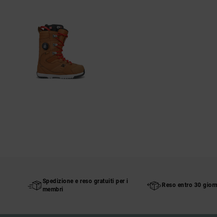
Spedizione e reso gratuiti per i
Reso entro 30 giorn
membri