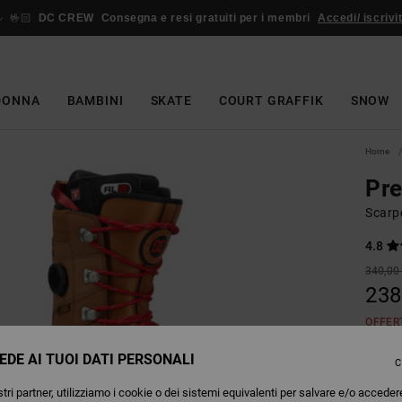
🤟🏻
DC CREW
Consegna e resi gratuiti per i membri
Accedi/ iscrivit
DONNA
BAMBINI
SKATE
COURT GRAFFIK
SNOW
Home
Pre
Scarp
4.8
340,00
238
OFFER
EDE AI TUOI DATI PERSONALI
C
Colori
tri partner, utilizziamo i cookie o dei sistemi equivalenti per salvare e/o acceder