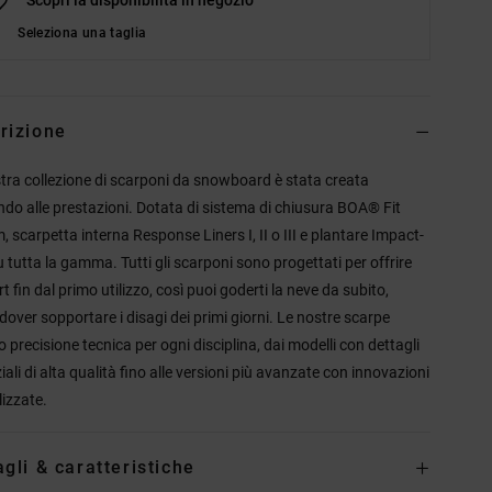
Seleziona una taglia
rizione
tra collezione di scarponi da snowboard è stata creata
do alle prestazioni. Dotata di sistema di chiusura BOA® Fit
, scarpetta interna Response Liners I, II o III e plantare Impact-
 tutta la gamma. Tutti gli scarponi sono progettati per offrire
 fin dal primo utilizzo, così puoi goderti la neve da subito,
dover sopportare i disagi dei primi giorni. Le nostre scarpe
o precisione tecnica per ogni disciplina, dai modelli con dettagli
iali di alta qualità fino alle versioni più avanzate con innovazioni
lizzate.
agli & caratteristiche