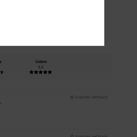
e
Colore
5.0
Acquisto verificato
o.
Acquisto verificato