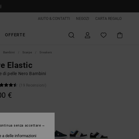
i
AIUTO & CONTATTI
NEGOZI
CARTA REGALO
OFFERTE
Bambini
Scarpe
Sneakers
e Elastic
 di pelle Nero Bambini
(19 Recensioni)
00 €
Black/grey/lime
ontinua senza accettare
e a delle informazioni