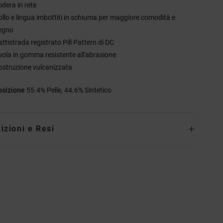
odera in rete
ollo e lingua imbottiti in schiuma per maggiore comodità e
egno
ttistrada registrato Pill Pattern di DC
uola in gomma resistente all'abrasione
ostruzione vulcanizzata
sizione
55.4% Pelle, 44.6% Sintetico
izioni e Resi