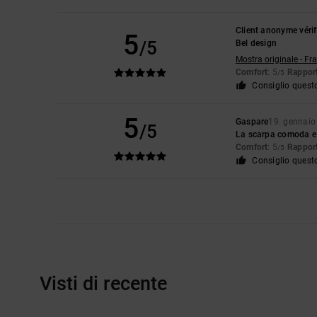
Client anonyme vérif
5
/5
Bel design
Mostra originale - Fr
Comfort
: 5
Rapport
/5
Consiglio quest
5
Gaspare
19. gennaio
/5
La scarpa comoda e 
Comfort
: 5
Rapport
/5
Consiglio quest
Visti di recente