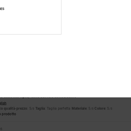
o prodotto
IES
26
molto soddisfatto dei prodotti
utsch
o qualità-prezzo
: 5
Taglia
: Taglia perfetta
Materiale
: 5
Colore
: 5
/5
/5
/5
o prodotto
6
utsch
o qualità-prezzo
: 5
Taglia
: Taglia perfetta
Materiale
: 5
Colore
: 5
/5
/5
/5
o prodotto
 2026
 ha detto mio figlio, "sono davvero comodissime"
glish
o qualità-prezzo
: 5
Taglia
: Taglia perfetta
Materiale
: 5
Colore
: 5
/5
/5
/5
o prodotto
26