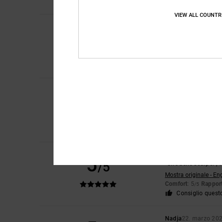
Consiglio quest
VIEW ALL COUNTR
Bruno
2. maggio 20
5
/5
Perché sono sempre 
Mostra originale - De
Comfort
: 5
Rapport
/5
Consiglio quest
Lukas
30. aprile 202
5
/5
Perfetto
Mostra originale - De
Comfort
: 5
Rapport
/5
Consiglio quest
Rhiannon
12. aprile
5
/5
"Che belle scarpe!",
Mostra originale - En
Comfort
: 5
Rapport
/5
Consiglio quest
Nadja
22. marzo 20