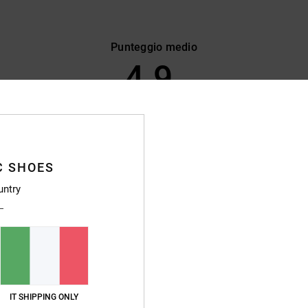
Punteggio medio
4.9
/5
basato su
19 recensioni verificate
dal settembre 2025
Il 79% dei nostri clienti consiglia questo prodotto
C SHOES
pporto qualità-prezzo
Taglia
Material
untry
4.9
5.0
Troppo piccolo
Troppo grande
26
soddisfatto dei prodotti
utsch
o qualità-prezzo
: 5
Taglia
: Taglia perfetta
Materiale
: 5
Colore
: 5
IT SHIPPING ONLY
/5
/5
/5