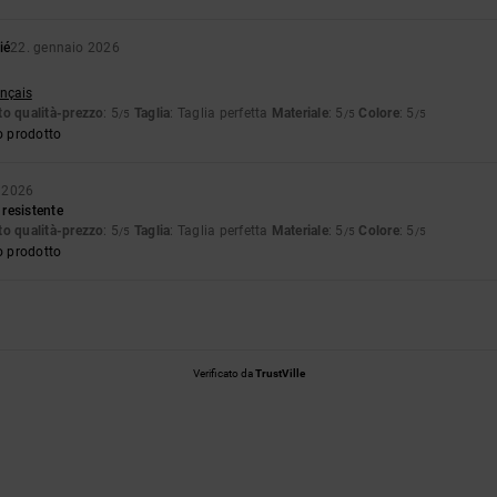
ié
22. gennaio 2026
ançais
o qualità-prezzo
: 5
Taglia
: Taglia perfetta
Materiale
: 5
Colore
: 5
/5
/5
/5
o prodotto
 2026
resistente
o qualità-prezzo
: 5
Taglia
: Taglia perfetta
Materiale
: 5
Colore
: 5
/5
/5
/5
o prodotto
Verificato da
TrustVille