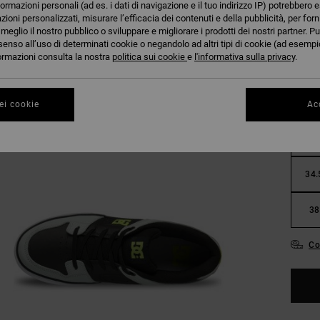
formazioni personali (ad es. i dati di navigazione e il tuo indirizzo IP) potrebbero e
azioni personalizzati, misurare l’efficacia dei contenuti e della pubblicità, per for
eglio il nostro pubblico o sviluppare e migliorare i prodotti dei nostri partner. Pu
senso all’uso di determinati cookie o negandolo ad altri tipi di cookie (ad esempio
nformazioni consulta la nostra
politica sui cookie
e
l'informativa sulla privacy
.
27.
ei cookie
Acc
31
34.
38
Co