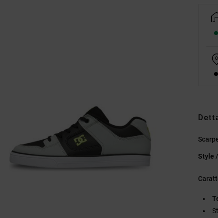
Dett
Scarpe
Style
Caratt
T
S