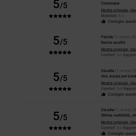
5
/5
Comunque
Mostra originale - De
Materiale
: 5
/5
Consiglio quest
5
Patrick
15. marzo 2
/5
Buona qualità
Mostra originale - De
Comfort
: 5
Rapport
/5
Claudia
11. marzo 2
5
/5
Una scarpa per bambi
Mostra originale - De
Comfort
: 5
Rapport
/5
Consiglio quest
Claudia
11. marzo 2
5
/5
Ottima vestibilità, o
Mostra originale - De
Comfort
: 5
Rapport
/5
Consiglio quest