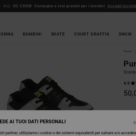
🤟🏻
DC CREW
Consegna e resi gratuiti per i membri
Accedi/ iscrivit
DONNA
BAMBINI
SKATE
COURT GRAFFIK
SNOW
Home
Pur
Scarpe
4.9
50,
Colori
EDE AI TUOI DATI PERSONALI
C
tri partner, utilizziamo i cookie o dei sistemi equivalenti per salvare e/o acceder