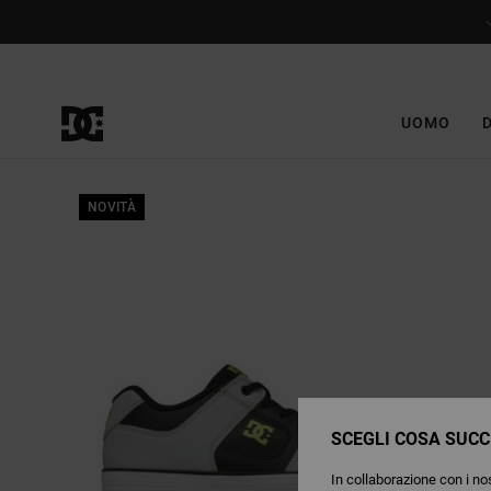
Salta
alle
informazioni
sul
prodotto
UOMO
NOVITÀ
SCEGLI COSA SUCC
In collaborazione con i nos