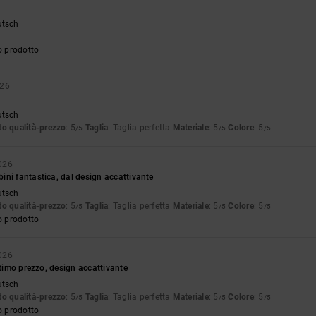
utsch
o prodotto
026
utsch
o qualità-prezzo
: 5
Taglia
: Taglia perfetta
Materiale
: 5
Colore
: 5
/5
/5
/5
026
ni fantastica, dal design accattivante
utsch
o qualità-prezzo
: 5
Taglia
: Taglia perfetta
Materiale
: 5
Colore
: 5
/5
/5
/5
o prodotto
026
ttimo prezzo, design accattivante
utsch
o qualità-prezzo
: 5
Taglia
: Taglia perfetta
Materiale
: 5
Colore
: 5
/5
/5
/5
o prodotto