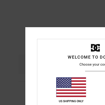
WELCOME TO D
Comfort
Ra
Choose your co
5.0
Bruno
2. maggio 20
5
/5
Perché sono sempre 
Mostra originale - De
Comfort
: 5
Rapport
US SHIPPING ONLY
/5