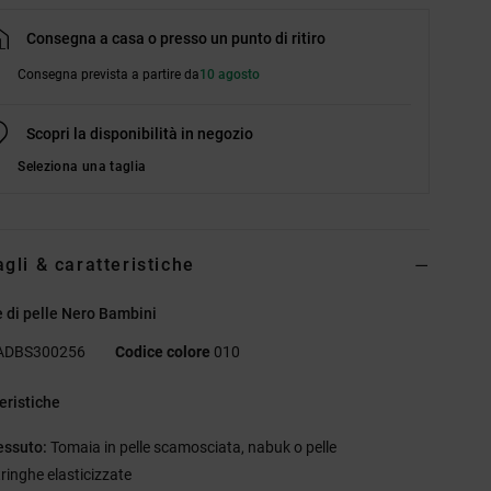
Consegna a casa o presso un punto di ritiro
Consegna prevista a partire da
10 agosto
Scopri la disponibilità in negozio
Seleziona una taglia
agli & caratteristiche
 di pelle Nero Bambini
ADBS300256
Codice colore
010
eristiche
essuto:
Tomaia in pelle scamosciata, nabuk o pelle
tringhe elasticizzate