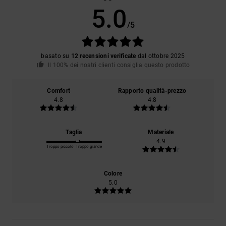
5.0
/5
basato su
12 recensioni verificate
dal ottobre 2025
Il 100% dei nostri clienti consiglia questo prodotto
Comfort
Rapporto qualità-prezzo
4.8
4.8
Taglia
Materiale
4.9
Troppo piccolo
Troppo grande
Colore
5.0