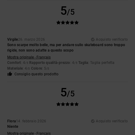
5
/5
Virgile
26. marzo 2026
Acquisto verificato
Sono scarpe molto belle, ma per andare sullo skateboard sono troppo
rigide, non sono adatte a questo scopo
Mostra originale - Français
Comfort
: 4
Rapporto qualità-prezzo
: 4
Taglia
: Taglia perfetta
/5
/5
Materiale
: 4
Colore
: 5
/5
/5
Consiglio questo prodotto
5
/5
Flora
14. febbraio 2026
Acquisto verificato
Niente
Mostra originale - Français