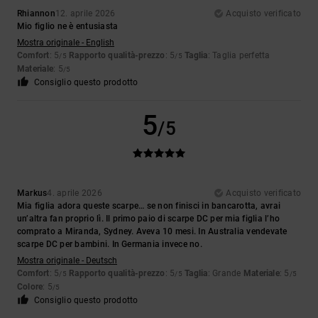
Rhiannon
12. aprile 2026
Acquisto verificato
Mio figlio ne è entusiasta
Mostra originale - English
Comfort
: 5
Rapporto qualità-prezzo
: 5
Taglia
: Taglia perfetta
/5
/5
Materiale
: 5
/5
Consiglio questo prodotto
5
/5
Markus
4. aprile 2026
Acquisto verificato
Mia figlia adora queste scarpe… se non finisci in bancarotta, avrai
un’altra fan proprio lì. Il primo paio di scarpe DC per mia figlia l’ho
comprato a Miranda, Sydney. Aveva 10 mesi. In Australia vendevate
scarpe DC per bambini. In Germania invece no.
Mostra originale - Deutsch
Comfort
: 5
Rapporto qualità-prezzo
: 5
Taglia
: Grande
Materiale
: 5
/5
/5
/5
Colore
: 5
/5
Consiglio questo prodotto