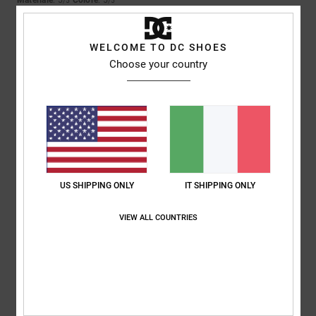
Materiale
: 5
Colore
: 5
/5
/5
Consiglio questo prodotto
5
WELCOME TO DC SHOES
/5
Choose your country
Lea
19. maggio 2026
Acquisto verificato
Qualità e spedizione impeccabili
Mostra originale - Français
Comfort
: 5
Rapporto qualità-prezzo
: 5
Taglia
: Taglia perfetta
/5
/5
Materiale
: 5
Colore
: 5
/5
/5
US SHIPPING ONLY
IT SHIPPING ONLY
Consiglio questo prodotto
VIEW ALL COUNTRIES
5
/5
Juana Ines
4. maggio 2026
Acquisto verificato
Perché è arrivato in perfette condizioni, ben imballato, tutto a posto.