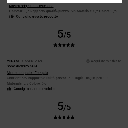
Mostra originale - Castellano
Comfort
: 5
Rapporto qualità-prezzo
: 5
Materiale
: 5
Colore
: 5
/5
/5
/5
/5
Consiglio questo prodotto
5
/5
YORAM
19. aprile 2026
Acquisto verificato
Sono davvero belle
Mostra originale - Français
Comfort
: 5
Rapporto qualità-prezzo
: 5
Taglia
: Taglia perfetta
/5
/5
Materiale
: 5
Colore
: 5
/5
/5
Consiglio questo prodotto
5
/5