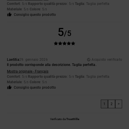
Comfort
: 5
Rapporto qualità-prezzo
: 5
Taglia
: Taglia perfetta
/5
/5
Materiale
: 5
Colore
: 5
/5
/5
Consiglio questo prodotto
5
/5
Laetitia
29. gennaio 2026
Acquisto verificato
Il prodotto corrisponde alla descrizione. Taglia perfetta.
Mostra originale - Français
Comfort
: 5
Rapporto qualità-prezzo
: 5
Taglia
: Taglia perfetta
/5
/5
Materiale
: 5
Colore
: 5
/5
/5
Consiglio questo prodotto
1
2
>
Verificato da
TrustVille