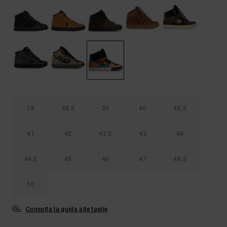
Borse e
risposte
zaini
alle
domande
più
Cinture e
frequenti e
portamonete
accedi al
nostro
modulo di
contatto.
Consulta
le FAQ
38
38.5
39
40
40.5
41
42
42.5
43
44
44.5
45
46
47
48.5
50
Consulta la guida alle taglie