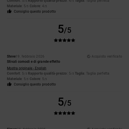
Comfort
: 5
Rapporto qualità-prezzo
: 4
Taglia
: Taglia perfetta
/5
/5
Materiale
: 5
Colore
: 4
/5
/5
Consiglio questo prodotto
5
/5
Steve
19. febbraio 2026
Acquisto verificato
Stivali comodi e di grande effetto
Mostra originale - English
Comfort
: 5
Rapporto qualità-prezzo
: 5
Taglia
: Taglia perfetta
/5
/5
Materiale
: 5
Colore
: 5
/5
/5
Consiglio questo prodotto
5
/5