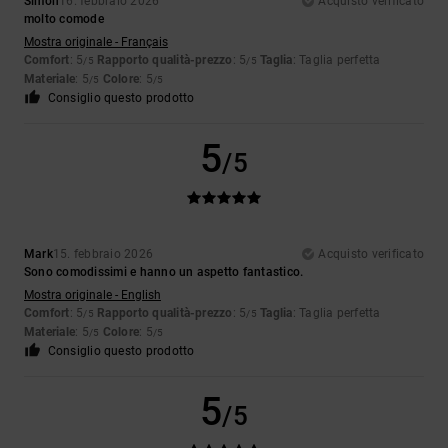
Simon
16. febbraio 2026
Acquisto verificato
molto comode
Mostra originale - Français
Comfort
: 5
Rapporto qualità-prezzo
: 5
Taglia
: Taglia perfetta
/5
/5
Materiale
: 5
Colore
: 5
/5
/5
Consiglio questo prodotto
5
/5
Mark
15. febbraio 2026
Acquisto verificato
Sono comodissimi e hanno un aspetto fantastico.
Mostra originale - English
Comfort
: 5
Rapporto qualità-prezzo
: 5
Taglia
: Taglia perfetta
/5
/5
Materiale
: 5
Colore
: 5
/5
/5
Consiglio questo prodotto
5
/5