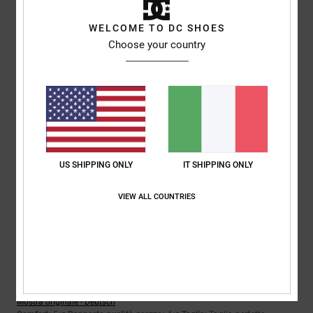
5
WELCOME TO DC SHOES
/5
Choose your country
Phillip
24. febbraio 2026
Acquisto verificato
Ottimo prezzo, ottima qualità
Mostra originale - English
Rapporto qualità-prezzo
: 5
Taglia
: Taglia perfetta
Materiale
: 5
/5
/5
Colore
: 5
/5
Consiglio questo prodotto
US SHIPPING ONLY
IT SHIPPING ONLY
5
VIEW ALL COUNTRIES
/5
Johann
23. febbraio 2026
Acquisto verificato
Comoda e resistente
Mostra originale - Deutsch