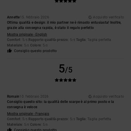
Annette
15. febbraio 2026
Acquisto verificato
Ottima qualità e design: il mio partner ne è rimasto entusiasta! Inoltre,
grazie alla consegna rapida, è stato il regalo perfetto
Mostra originale - English
Comfort
: 5
Rapporto qualità-prezzo
: 5
Taglia
: Taglia perfetta
/5
/5
Materiale
: 5
Colore
: 5
/5
/5
Consiglio questo prodotto
5
/5
Romain
10. febbraio 2026
Acquisto verificato
Consiglio questo sito: la qualità delle scarpe è al primo posto e la
consegna è veloce
Mostra originale - Français
Comfort
: 5
Rapporto qualità-prezzo
: 5
Taglia
: Taglia perfetta
/5
/5
Materiale
: 5
Colore
: 5
/5
/5
Consiglio questo prodotto