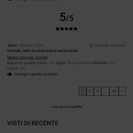
5
/5
John
8. febbraio 2026
Acquisto verificato
Comodo, bello da indossare e anche caldo
Mostra originale - English
Rapporto qualità-prezzo
: 5
Taglia
: Taglia perfetta
Materiale
: 5
/5
/5
Colore
: 5
/5
Consiglio questo prodotto
1
2
3
...
15
>
Verificato da
TrustVille
VISTI DI RECENTE