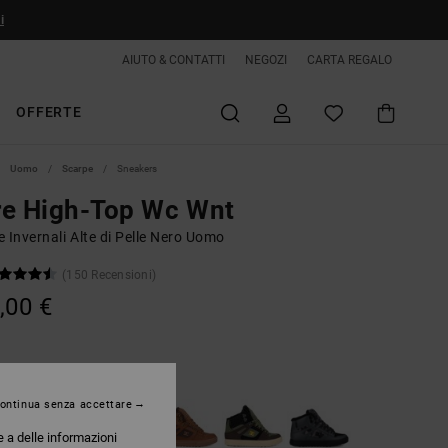
i
AIUTO & CONTATTI
NEGOZI
CARTA REGALO
OFFERTE
Uomo
Scarpe
Sneakers
re High-Top Wc Wnt
 Invernali Alte di Pelle Nero Uomo
(150 Recensioni)
,00 €
Black/black/black
ontinua senza accettare
e a delle informazioni