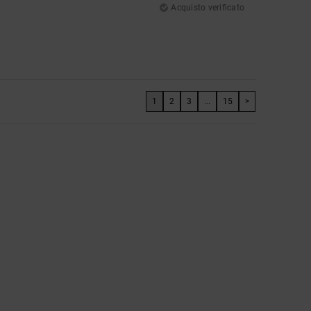
Acquisto verificato
1
2
3
...
15
>