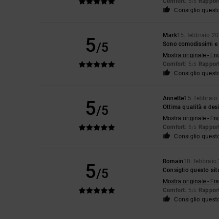
Comfort
: 5
Rapport
/5
Consiglio quest
Mark
15. febbraio 2
5
/5
Sono comodissimi e 
Mostra originale - En
Comfort
: 5
Rapport
/5
Consiglio quest
Annette
15. febbraio
5
/5
Ottima qualità e desi
Mostra originale - En
Comfort
: 5
Rapport
/5
Consiglio quest
Romain
10. febbraio
5
/5
Consiglio questo sit
Mostra originale - Fr
Comfort
: 5
Rapport
/5
Consiglio quest