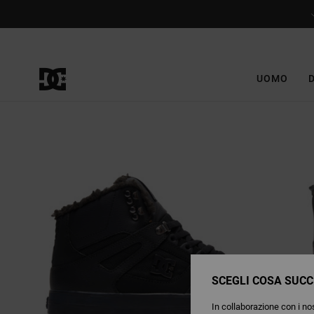
Salta
alle
informazioni
sul
prodotto
UOMO
SCEGLI COSA SUCC
In collaborazione con i nos