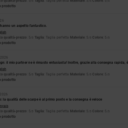
o qualità-prezzo
: 5
Taglia
: Taglia perfetta
Materiale
: 5
Colore
: 5
/5
/5
/5
o prodotto
026
hanno un aspetto fantastico.
glish
o qualità-prezzo
: 5
Taglia
: Taglia perfetta
Materiale
: 5
Colore
: 5
/5
/5
/5
o prodotto
 2026
gn: il mio partner ne è rimasto entusiasta! Inoltre, grazie alla consegna rapida, è
glish
o qualità-prezzo
: 5
Taglia
: Taglia perfetta
Materiale
: 5
Colore
: 5
/5
/5
/5
o prodotto
 2026
o: la qualità delle scarpe è al primo posto e la consegna è veloce
ançais
o qualità-prezzo
: 5
Taglia
: Taglia perfetta
Materiale
: 5
Colore
: 5
/5
/5
/5
o prodotto