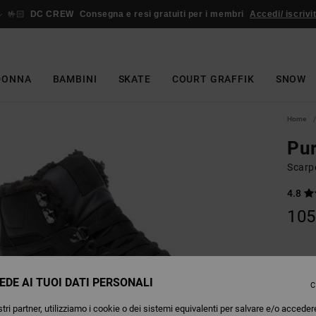
🤟🏻
DC CREW
Consegna e resi gratuiti per i membri
Accedi/ iscrivit
DONNA
BAMBINI
SKATE
COURT GRAFFIK
SNOW
Home
Pu
Scarpe
4.8
105
Colori
EDE AI TUOI DATI PERSONALI
C
tri partner, utilizziamo i cookie o dei sistemi equivalenti per salvare e/o acceder