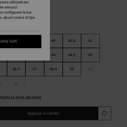
ssere utilizzati per:
nire annunci
oi configurare la tua
, alcuni cookie di tipo
38.5
39
40
40.5
41
etta tutti
42.5
43
44
44.5
45
46.5
47
48.5
50
52
5
55
nsulta la guida alle taglie
Aggiungi al carrello