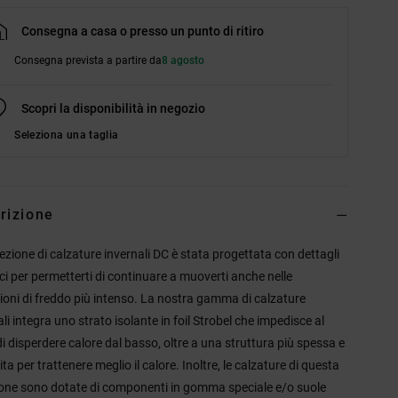
Consegna a casa o presso un punto di ritiro
Consegna prevista a partire da
8 agosto
Scopri la disponibilità in negozio
Seleziona una taglia
rizione
lezione di calzature invernali DC è stata progettata con dettagli
ici per permetterti di continuare a muoverti anche nelle
ioni di freddo più intenso. La nostra gamma di calzature
li integra uno strato isolante in foil Strobel che impedisce al
di disperdere calore dal basso, oltre a una struttura più spessa e
ta per trattenere meglio il calore. Inoltre, le calzature di questa
ione sono dotate di componenti in gomma speciale e/o suole