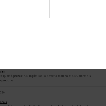
2026
a qualità
glish
ezzo
: 5
Taglia
: Taglia perfetta
Materiale
: 5
Colore
: 5
/5
/5
/5
o prodotto
 2026
utsch
o qualità-prezzo
: 4
Taglia
: Taglia perfetta
Materiale
: 5
Colore
: 4
/5
/5
/5
o prodotto
026
rande effetto
glish
o qualità-prezzo
: 5
Taglia
: Taglia perfetta
Materiale
: 5
Colore
: 5
/5
/5
/5
o prodotto
2026
ançais