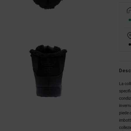
Desc
La col
specif
condiz
inverna
piede 
imbotti
collez