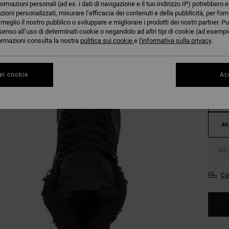
formazioni personali (ad es. i dati di navigazione e il tuo indirizzo IP) potrebbero e
azioni personalizzati, misurare l’efficacia dei contenuti e della pubblicità, per for
eglio il nostro pubblico o sviluppare e migliorare i prodotti dei nostri partner. Pu
senso all’uso di determinati cookie o negandolo ad altri tipi di cookie (ad esempio
nformazioni consulta la nostra
politica sui cookie
e
l'informativa sulla privacy
.
38
ei cookie
Acc
42
46
53.
Co