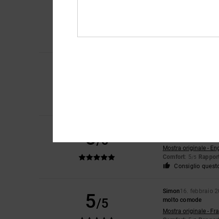
Phillip
24. febbraio 
5
/5
Ottimo prezzo, ottim
Mostra originale - En
Rapporto qualità-pr
Consiglio quest
Johann
23. febbraio
5
/5
Comoda e resistente
Mostra originale - De
Comfort
: 5
Rapport
/5
Consiglio quest
Steve
19. febbraio 2
5
/5
Stivali comodi e di g
Mostra originale - En
Comfort
: 5
Rapport
/5
Consiglio quest
Simon
16. febbraio 
5
/5
molto comode
Mostra originale - Fr