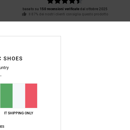
basato su
150 recensioni verificate
dal ottobre 2025
Il 87% dei nostri clienti consiglia questo prodotto
pporto qualità-prezzo
Taglia
Material
4.7
4.7
Troppo piccolo
Troppo grande
C SHOES
untry
io, non sono di mio gusto
glish
o 2026
ro leggero e comodo, caldo e impermeabile. Questo è il mio secondo paio di que
glish
o qualità-prezzo
: 5
Taglia
: Taglia perfetta
Materiale
: 5
Colore
: 4
/5
/5
/5
IT SHIPPING ONLY
o prodotto
IES