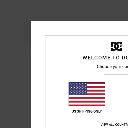
Comfort
Ra
4.8
WELCOME TO D
4
/5
Leigh
4. aprile 2026
Choose your co
Li ha scelti mio figl
Mostra originale - En
Doriano
28. febbrai
5
/5
Ingombrante ma davve
Mostra originale - En
Comfort
: 5
Rapport
/5
US SHIPPING ONLY
Consiglio quest
VIEW ALL COUNTR