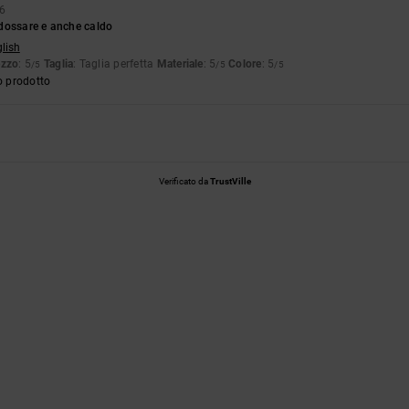
26
dossare e anche caldo
glish
ezzo
: 5
Taglia
: Taglia perfetta
Materiale
: 5
Colore
: 5
/5
/5
/5
o prodotto
Verificato da
TrustVille