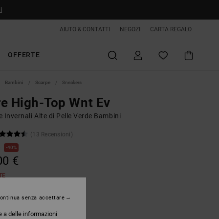
i
AIUTO & CONTATTI
NEGOZI
CARTA REGALO
OFFERTE
Bambini
Scarpe
Sneakers
e High-Top Wnt Ev
 Invernali Alte di Pelle Verde Bambini
(13 Recensioni)
€
40%
00 €
TE
ontinua senza accettare
Olive/offwhite
e a delle informazioni