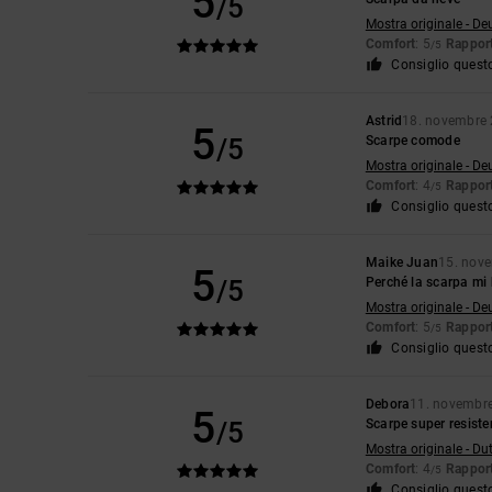
5
/5
Mostra originale - De
Comfort
: 5
Rapport
/5
Consiglio quest
Astrid
18. novembre
5
/5
Scarpe comode
Mostra originale - De
Comfort
: 4
Rapport
/5
Consiglio quest
Maike Juan
15. nov
5
/5
Perché la scarpa mi 
Mostra originale - De
Comfort
: 5
Rapport
/5
Consiglio quest
Debora
11. novembr
5
/5
Scarpe super resisten
Mostra originale - Du
Comfort
: 4
Rapport
/5
Consiglio quest