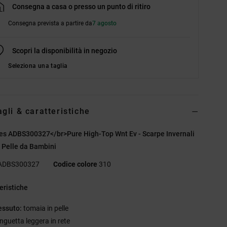
Consegna a casa o presso un punto di ritiro
Consegna prevista a partire da
7 agosto
Scopri la disponibilità in negozio
Seleziona una taglia
agli & caratteristiche
es ADBS300327</br>Pure High-Top Wnt Ev - Scarpe Invernali
i Pelle da Bambini
ADBS300327
Codice colore
310
eristiche
essuto:
tomaia in pelle
inguetta leggera in rete