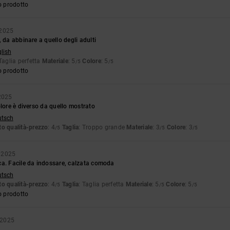
o prodotto
 2025
, da abbinare a quello degli adulti
glish
 Taglia perfetta
Materiale
: 5
Colore
: 5
/5
/5
o prodotto
2025
olore è diverso da quello mostrato
utsch
o qualità-prezzo
: 4
Taglia
: Troppo grande
Materiale
: 3
Colore
: 3
/5
/5
/5
 2025
ca. Facile da indossare, calzata comoda
utsch
o qualità-prezzo
: 4
Taglia
: Taglia perfetta
Materiale
: 5
Colore
: 5
/5
/5
/5
o prodotto
 2025