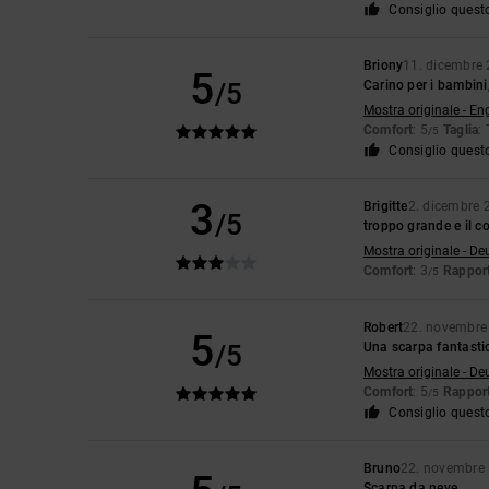
Consiglio quest
Briony
11. dicembre
5
/5
Carino per i bambini
Mostra originale - En
Comfort
: 5
Taglia
:
/5
Consiglio quest
3
Brigitte
2. dicembre 
/5
troppo grande e il c
Mostra originale - De
Comfort
: 3
Rapport
/5
Robert
22. novembre
5
/5
Una scarpa fantasti
Mostra originale - De
Comfort
: 5
Rapport
/5
Consiglio quest
Bruno
22. novembre
Scarpa da neve