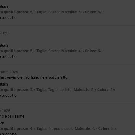
utsch
o qualità-prezzo
: 5
Taglia
: Grande
Materiale
: 5
Colore
: 5
/5
/5
/5
o prodotto
 2025
utsch
o qualità-prezzo
: 5
Taglia
: Grande
Materiale
: 4
Colore
: 5
/5
/5
/5
o prodotto
embre 2025
ha convinto e mio figlio ne è soddisfatto.
utsch
o qualità-prezzo
: 5
Taglia
: Taglia perfetta
Materiale
: 5
Colore
: 5
/5
/5
/5
o prodotto
e 2025
ti e bellissime
tch
o qualità-prezzo
: 4
Taglia
: Troppo piccolo
Materiale
: 4
Colore
: 5
/5
/5
/5
o prodotto