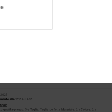
IES
Punteggio medio
4.7
/5
basato su
13 recensioni verificate
dal settembre 2025
Il 92% dei nostri clienti consiglia questo prodotto
pporto qualità-prezzo
Taglia
Material
4.6
4.6
Troppo piccolo
Troppo grande
 2025
mente alla foto sul sito
ançais
o qualità-prezzo
: 5
Taglia
: Taglia perfetta
Materiale
: 5
Colore
: 5
/5
/5
/5