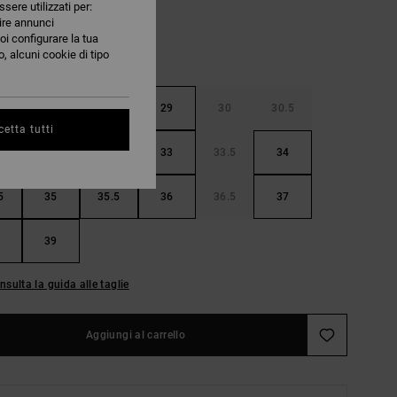
ssere utilizzati per:
nire annunci
oi configurare la tua
, alcuni cookie di tipo
5
28
28.5
29
30
30.5
etta tutti
32
32.5
33
33.5
34
5
35
35.5
36
36.5
37
39
nsulta la guida alle taglie
Aggiungi al carrello