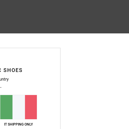
C SHOES
untry
IT SHIPPING ONLY