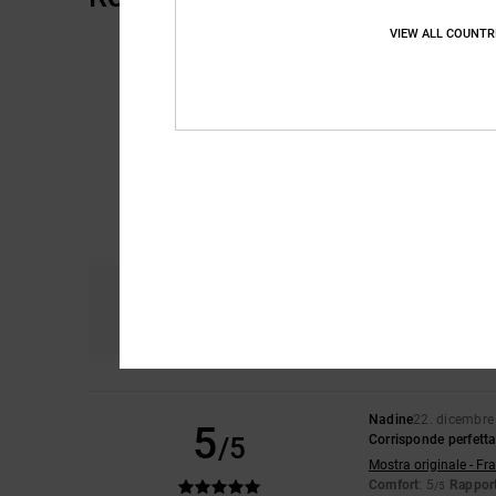
VIEW ALL COUNTR
Comfort
Ra
4.6
Nadine
22. dicembre
5
/5
Corrisponde perfetta
Mostra originale - Fr
Comfort
: 5
Rapport
/5