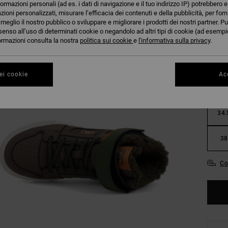
formazioni personali (ad es. i dati di navigazione e il tuo indirizzo IP) potrebbero e
azioni personalizzati, misurare l’efficacia dei contenuti e della pubblicità, per for
eglio il nostro pubblico o sviluppare e migliorare i prodotti dei nostri partner. Pu
senso all’uso di determinati cookie o negandolo ad altri tipi di cookie (ad esempio
nformazioni consulta la nostra
politica sui cookie
e
l'informativa sulla privacy
.
27.
ei cookie
Acc
31
34.
38
Co