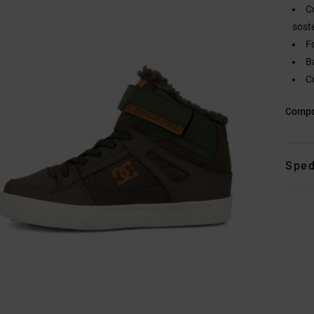
C
sost
Fo
Ba
C
Compo
Sped