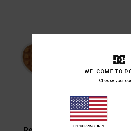
WELCOME TO D
Choose your co
US SHIPPING ONLY
Recensioni dei clienti