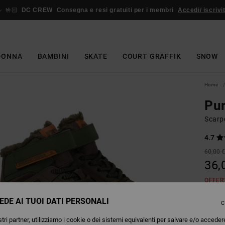
🤟🏻
DC CREW
Consegna e resi gratuiti per i membri
Accedi/ iscrivit
DONNA
BAMBINI
SKATE
COURT GRAFFIK
SNOW
Home
Pur
Scarpe
4.7
60,00 
36,
OFFER
EDE AI TUOI DATI PERSONALI
C
Colori
tri partner, utilizziamo i cookie o dei sistemi equivalenti per salvare e/o acceder