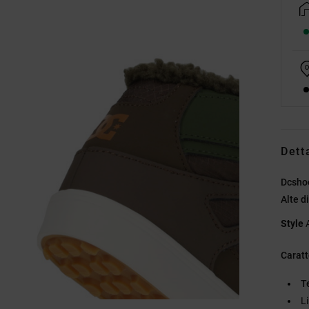
Dett
Dcsho
Alte d
Style
Caratt
T
L