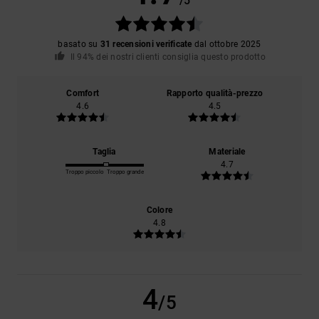
/5
basato su
31 recensioni verificate
dal ottobre 2025
Il 94% dei nostri clienti consiglia questo prodotto
Comfort
Rapporto qualità-prezzo
4.6
4.5
Taglia
Materiale
4.7
Troppo piccolo
Troppo grande
Colore
4.8
4
/5