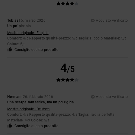
Tobias
15. marzo 2026
Acquisto verificato
Un po' piccolo
Mostra originale - English
Comfort
: 4
Rapporto qualità-prezzo
: 5
Taglia
: Piccolo
Materiale
: 5
/5
/5
/5
Colore
: 5
/5
Consiglio questo prodotto
4
/5
Hermann
26. febbraio 2026
Acquisto verificato
Una scarpa fantastica, ma un po' rigida.
Mostra originale - Deutsch
Comfort
: 4
Rapporto qualità-prezzo
: 4
Taglia
: Taglia perfetta
/5
/5
Materiale
: 4
Colore
: 5
/5
/5
Consiglio questo prodotto