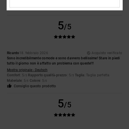
Materiale
: 5
Colore
: 5
/5
/5
Consiglio questo prodotto
5
/5
Ricardo
18. febbraio 2026
Acquisto verificato
Sono incredibilmente comode e sono davvero bellissime! Stare in piedi
tutto il giorno non è affatto un problema con queste!!!
Mostra originale - Deutsch
Comfort
: 5
Rapporto qualità-prezzo
: 5
Taglia
: Taglia perfetta
/5
/5
Materiale
: 5
Colore
: 5
/5
/5
Consiglio questo prodotto
5
/5