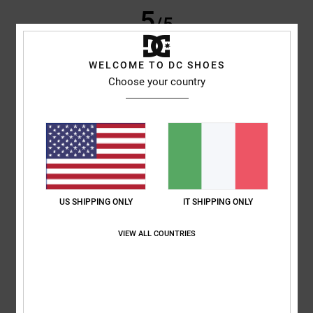
5
/5
WELCOME TO DC SHOES
Choose your country
CAROLINE
24. febbraio 2026
Acquisto verificato
Ottima fattura, prezzo fantastico
Mostra originale - English
Comfort
: 5
Rapporto qualità-prezzo
: 5
Taglia
: Taglia perfetta
/5
/5
Materiale
: 5
Colore
: 5
/5
/5
Consiglio questo prodotto
5
/5
US SHIPPING ONLY
IT SHIPPING ONLY
VIEW ALL COUNTRIES
Maximilian
19. febbraio 2026
Acquisto verificato
SI ADATTANO PERFETTAMENTE E SONO MOLTO CONFORTEVOLI
Mostra originale - Deutsch
Comfort
: 5
Rapporto qualità-prezzo
: 5
Taglia
: Taglia perfetta
/5
/5