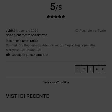
5
/5
Jelrik
21. gennaio 2026
Acquisto verificato
Sono pienamente soddisfatto
Mostra originale - Dutch
Comfort
: 5
Rapporto qualità-prezzo
: 5
Taglia
: Taglia perfetta
/5
/5
Materiale
: 5
Colore
: 5
/5
/5
Consiglio questo prodotto
1
2
3
4
>
Verificato da
TrustVille
VISTI DI RECENTE