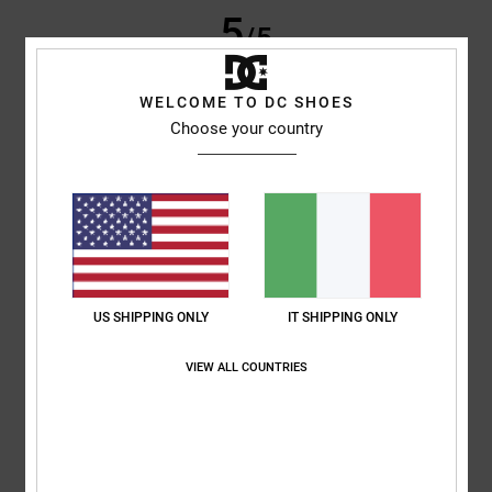
5
/5
WELCOME TO DC SHOES
Choose your country
CAROLINE
24. febbraio 2026
Acquisto verificato
Ottima fattura, prezzo fantastico
Mostra originale - English
Comfort
: 5
Rapporto qualità-prezzo
: 5
Taglia
: Taglia perfetta
/5
/5
Materiale
: 5
Colore
: 5
/5
/5
Consiglio questo prodotto
5
/5
US SHIPPING ONLY
IT SHIPPING ONLY
VIEW ALL COUNTRIES
Maximilian
19. febbraio 2026
Acquisto verificato
SI ADATTANO PERFETTAMENTE E SONO MOLTO CONFORTEVOLI
Mostra originale - Deutsch
Comfort
: 5
Rapporto qualità-prezzo
: 5
Taglia
: Taglia perfetta
/5
/5