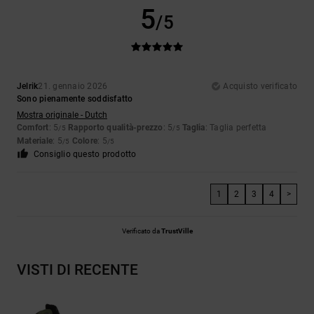
5
/5
Jelrik
21. gennaio 2026
Acquisto verificato
Sono pienamente soddisfatto
Mostra originale - Dutch
Comfort
: 5
Rapporto qualità-prezzo
: 5
Taglia
: Taglia perfetta
/5
/5
Materiale
: 5
Colore
: 5
/5
/5
Consiglio questo prodotto
1
2
3
4
>
Verificato da
TrustVille
VISTI DI RECENTE