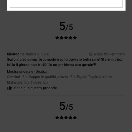
Materiale
: 5
Colore
: 5
/5
/5
Consiglio questo prodotto
5
/5
Ricardo
18. febbraio 2026
Acquisto verificato
Sono incredibilmente comode e sono davvero bellissime! Stare in piedi
tutto il giorno non è affatto un problema con queste!!!
Mostra originale - Deutsch
Comfort
: 5
Rapporto qualità-prezzo
: 5
Taglia
: Taglia perfetta
/5
/5
Materiale
: 5
Colore
: 5
/5
/5
Consiglio questo prodotto
5
/5