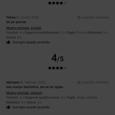
Tobias
15. marzo 2026
Acquisto verificato
Un po' piccolo
Mostra originale - English
Comfort
: 4
Rapporto qualità-prezzo
: 5
Taglia
: Piccolo
Materiale
: 5
/5
/5
/5
Colore
: 5
/5
Consiglio questo prodotto
4
/5
Hermann
26. febbraio 2026
Acquisto verificato
Una scarpa fantastica, ma un po' rigida.
Mostra originale - Deutsch
Comfort
: 4
Rapporto qualità-prezzo
: 4
Taglia
: Taglia perfetta
/5
/5
Materiale
: 4
Colore
: 5
/5
/5
Consiglio questo prodotto