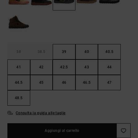
Borse e
risposte
zaini
alle
domande
più
Cinture e
frequenti e
portamonete
accedi al
nostro
modulo di
contatto.
38
38.5
39
40
40.5
Consulta
le FAQ
41
42
42.5
43
44
44.5
45
46
46.5
47
48.5
Consulta la guida alle taglie
Aggiungi al carrello