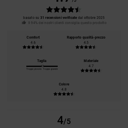
/5
basato su
31 recensioni verificate
dal ottobre 2025
Il 94% dei nostri clienti consiglia questo prodotto
Comfort
Rapporto qualità-prezzo
4.6
4.5
Taglia
Materiale
4.7
Troppo piccolo
Troppo grande
Colore
4.8
4
/5