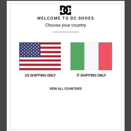
WELCOME TO DC SHOES
Fred
15. giugno 2026
Acquisto verificato
Choose your country
Fantastiche sneakers iconiche
Mostra originale - Français
Comfort
: 5
Rapporto qualità-prezzo
: 5
Taglia
: Taglia perfetta
/5
/5
Materiale
: 5
Colore
: 5
/5
/5
Consiglio questo prodotto
5
/5
US SHIPPING ONLY
IT SHIPPING ONLY
VIEW ALL COUNTRIES
Thierry
11. giugno 2026
Acquisto verificato
Perfetto
Mostra originale - Français
Comfort
: 5
Rapporto qualità-prezzo
: 5
Taglia
: Piccolo
Materiale
: 5
/5
/5
/5
Colore
: 5
/5