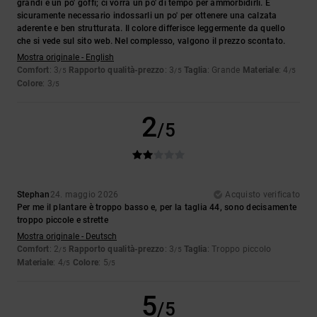
grandi e un po' goffi; ci vorrà un po' di tempo per ammorbidirli. È
sicuramente necessario indossarli un po' per ottenere una calzata
aderente e ben strutturata. Il colore differisce leggermente da quello
che si vede sul sito web. Nel complesso, valgono il prezzo scontato.
Mostra originale - English
Comfort
: 3
Rapporto qualità-prezzo
: 3
Taglia
: Grande
Materiale
: 4
/5
/5
/5
Colore
: 3
/5
2
/5
Stephan
24. maggio 2026
Acquisto verificato
Per me il plantare è troppo basso e, per la taglia 44, sono decisamente
troppo piccole e strette
Mostra originale - Deutsch
Comfort
: 2
Rapporto qualità-prezzo
: 3
Taglia
: Troppo piccolo
/5
/5
Materiale
: 4
Colore
: 5
/5
/5
5
/5