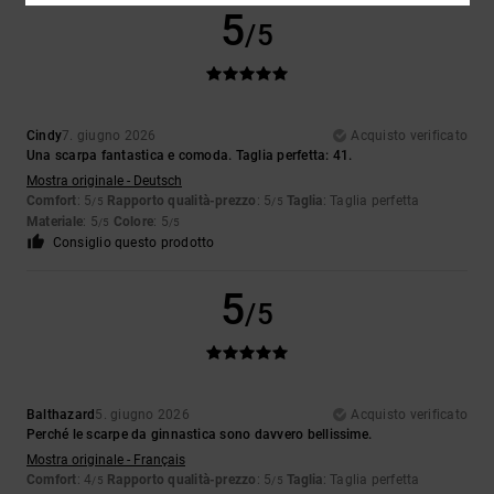
5
/5
Cindy
7. giugno 2026
Acquisto verificato
Una scarpa fantastica e comoda. Taglia perfetta: 41.
Mostra originale - Deutsch
Comfort
: 5
Rapporto qualità-prezzo
: 5
Taglia
: Taglia perfetta
/5
/5
Materiale
: 5
Colore
: 5
/5
/5
Consiglio questo prodotto
5
/5
Balthazard
5. giugno 2026
Acquisto verificato
Perché le scarpe da ginnastica sono davvero bellissime.
Mostra originale - Français
Comfort
: 4
Rapporto qualità-prezzo
: 5
Taglia
: Taglia perfetta
/5
/5