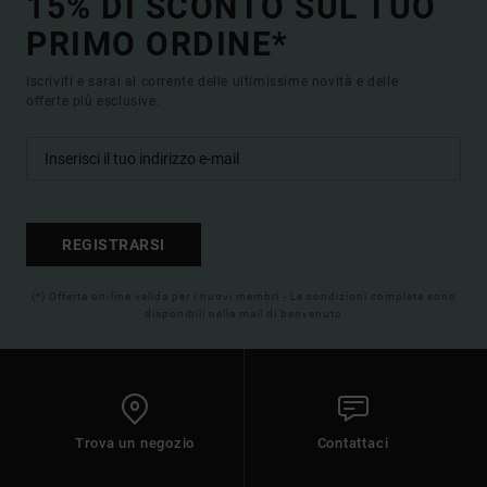
15% DI SCONTO SUL TUO
PRIMO ORDINE*
Iscriviti e sarai al corrente delle ultimissime novità e delle
offerte più esclusive.
REGISTRARSI
(*) Offerta on-line valida per i nuovi membri - Le condizioni complete sono
disponibili nella mail di benvenuto
Trova un negozio
Contattaci