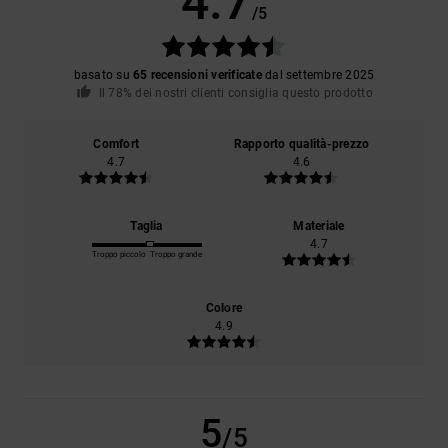
4.7
/5
basato su
65 recensioni verificate
dal settembre 2025
Il 78% dei nostri clienti consiglia questo prodotto
Comfort
Rapporto qualità-prezzo
4.7
4.6
Taglia
Materiale
4.7
Troppo piccolo
Troppo grande
Colore
4.9
5
/5