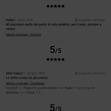
Heiko
9. luglio 2026
Acquisto verificato
Mi piacciono molto dal punto di vista estetico; per il resto, staremo a
vedere.
Mostra originale - Deutsch
5
/5
Aitor Irakus
21. giugno 2026
Acquisto verificato
Le solite scarpe da ginnastica
Mostra originale - Castellano
Comfort
: 5
Rapporto qualità-prezzo
: 4
Taglia
: Troppo grande
/5
/5
Materiale
: 4
Colore
: 5
/5
/5
5
/5