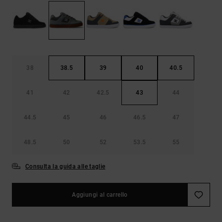
Borse e
risposte
zaini
alle
domande
più
Cinture e
frequenti e
portamonete
accedi al
nostro
38
38.5
39
40
40.5
modulo di
contatto.
41
42
42.5
43
44
Consulta
le FAQ
44.5
45
46
46.5
47
48.5
50
52
53.5
55
Consulta la guida alle taglie
Aggiungi al carrello