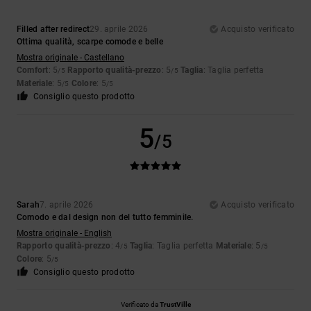
Filled after redirect
29. aprile 2026
Acquisto verificato
Ottima qualità, scarpe comode e belle
Mostra originale - Castellano
Comfort
: 5
Rapporto qualità-prezzo
: 5
Taglia
: Taglia perfetta
/5
/5
Materiale
: 5
Colore
: 5
/5
/5
Consiglio questo prodotto
5
/5
Sarah
7. aprile 2026
Acquisto verificato
Comodo e dal design non del tutto femminile.
Mostra originale - English
Rapporto qualità-prezzo
: 4
Taglia
: Taglia perfetta
Materiale
: 5
/5
/5
Colore
: 5
/5
Consiglio questo prodotto
Verificato da
TrustVille