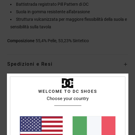
Battistrada registrato Pill Pattern di DC
Suola in gomma resistente all'abrasione
Struttura vulcanizzata per maggiore flessibilità della suola e
sensibilità sulla tavola
Composizione
55,4% Pelle, 53,23% Sintetico
Spedizioni e Resi
Recensioni dei clienti
WELCOME TO DC SHOES
Choose your country
Punteggio medio
5.0
/5