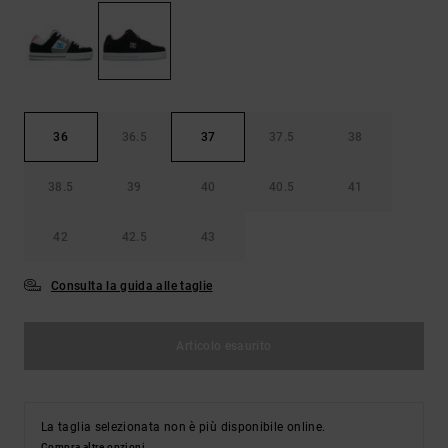
Borse e
risposte
zaini
alle
domande
più
Cinture e
frequenti e
portamonete
accedi al
nostro
36
36.5
37
37.5
38
modulo di
contatto.
38.5
39
40
40.5
41
Consulta
le FAQ
42
42.5
43
Consulta la guida alle taglie
Articolo esaurito
La taglia selezionata non è più disponibile online.
Compra altre opzioni