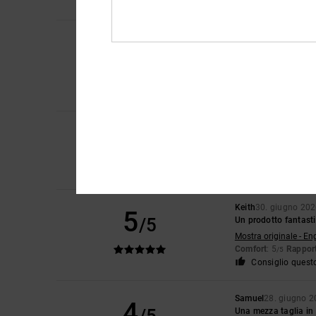
Consiglio quest
Christophe
7. luglio
5
/5
Le scarpe sono perfe
Mostra originale - Fr
Comfort
: 5
Rapport
/5
Consiglio quest
4
Yu-Li
2. luglio 2026
/5
La plastica sulla pa
Mostra originale - En
Comfort
: 2
Rapport
/5
Keith
30. giugno 20
5
/5
Un prodotto fantast
Mostra originale - En
Comfort
: 5
Rapport
/5
Consiglio quest
Samuel
28. giugno 
4
Una mezza taglia in 