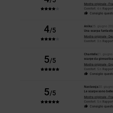
/5
Mostra originale - Fr
Comfort
: 4
Rapport
/5
Consiglio quest
4
Anika
25. giugno 20
/5
Una scarpa fantastic
Mostra originale - De
Comfort
: 3
Rapport
/5
Chantelle
21. giugno
5
/5
scarpe da ginnastic
Mostra originale - En
Comfort
: 5
Rapport
/5
Consiglio quest
Nastassja
20. giugn
5
/5
Le scarpe sono belle
Mostra originale - Fr
Comfort
: 5
Rapport
/5
Consiglio quest