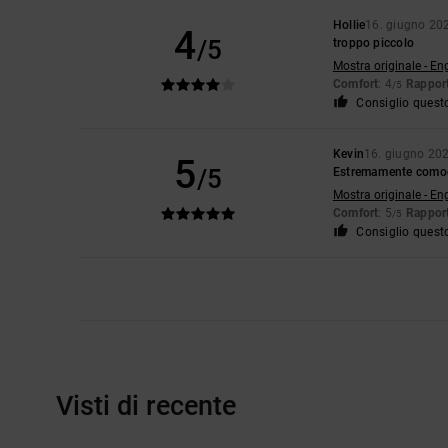
Hollie
16. giugno 20
4
/5
troppo piccolo
Mostra originale - En
Comfort
: 4
Rapport
/5
Consiglio quest
Kevin
16. giugno 20
5
/5
Estremamente como
Mostra originale - En
Comfort
: 5
Rapport
/5
Consiglio quest
Visti di recente