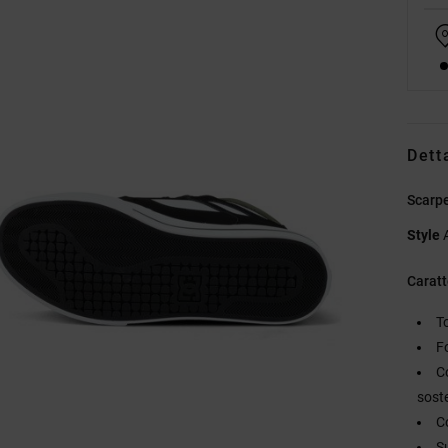
Dett
Scarp
Style
Caratt
T
F
C
sost
C
S