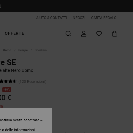
i
AIUTO & CONTATTI
NEGOZI
CARTA REGALO
OFFERTE
Uomo
Scarpe
Sneakers
re SE
e alte Nero Uomo
(128 Recensioni)
€
30%
00 €
TE
ontinua senza accettare
Black/olive/white
e a delle informazioni