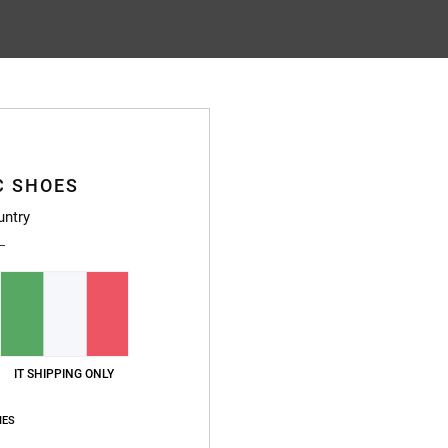
Punteggio medio
4.8
/5
C SHOES
basato su
128 recensioni verificate
dal settembre 2025
Il 91% dei nostri clienti consiglia questo prodotto
untry
pporto qualità-prezzo
Taglia
Material
4.6
4.8
Troppo piccolo
Troppo grande
26
IT SHIPPING ONLY
vizio scadente
glish
IES
o qualità-prezzo
: 3
Taglia
: Taglia perfetta
Materiale
: 4
Colore
: 4
/5
/5
/5