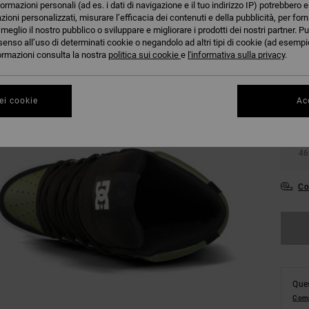
formazioni personali (ad es. i dati di navigazione e il tuo indirizzo IP) potrebbero e
azioni personalizzati, misurare l’efficacia dei contenuti e della pubblicità, per for
eglio il nostro pubblico o sviluppare e migliorare i prodotti dei nostri partner. Pu
senso all’uso di determinati cookie o negandolo ad altri tipi di cookie (ad esempio
nformazioni consulta la nostra
politica sui cookie
e
l'informativa sulla privacy
.
38
ei cookie
Acc
42
46
Co
Ques
Comp