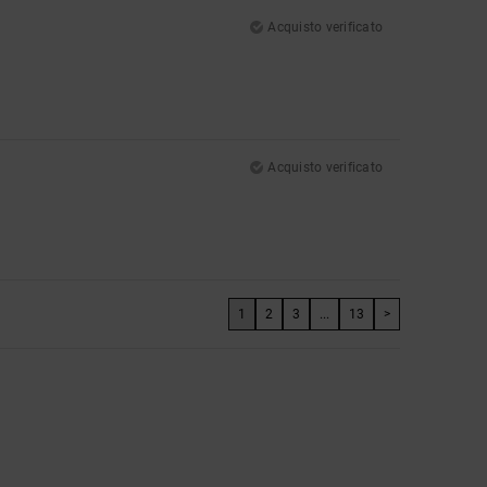
Acquisto verificato
Acquisto verificato
1
2
3
...
13
>