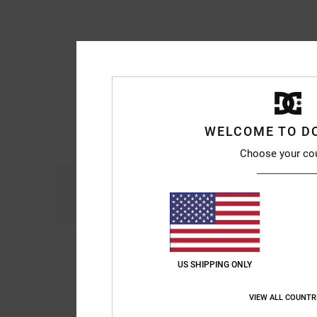
WELCOME TO D
Choose your co
Comfort
Ra
4.8
Michael
7. luglio 20
US SHIPPING ONLY
4
/5
Ottimo prodotto, ser
Mostra originale - En
VIEW ALL COUNTR
Comfort
: 4
Rapport
/5