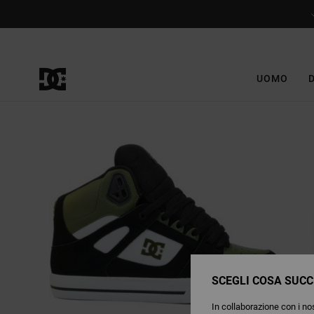
Salta
alle
informazioni
sul
prodotto
UOMO
SCEGLI COSA SUCC
In collaborazione con i nos