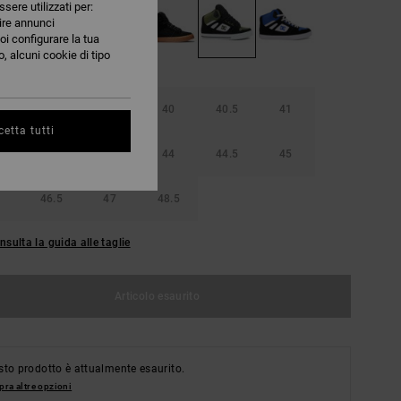
ssere utilizzati per:
nire annunci
oi configurare la tua
, alcuni cookie di tipo
38.5
39
40
40.5
41
etta tutti
42.5
43
44
44.5
45
46.5
47
48.5
nsulta la guida alle taglie
Articolo esaurito
to prodotto è attualmente esaurito.
ra altre opzioni