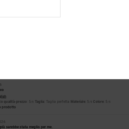
o prodotto
 2026
tte
ançais
o qualità-prezzo
: 5
Taglia
: Taglia perfetta
Materiale
: 5
Colore
: 5
/5
/5
/5
o prodotto
rte esterna della scarpa preme verso l'interno, causando fastidio quando si cam
glish
o qualità-prezzo
: 2
Taglia
: Taglia perfetta
Materiale
: 3
Colore
: 5
/5
/5
/5
26
ico
glish
o qualità-prezzo
: 5
Taglia
: Taglia perfetta
Materiale
: 5
Colore
: 5
/5
/5
/5
o prodotto
2026
più sarebbe stata meglio per me.