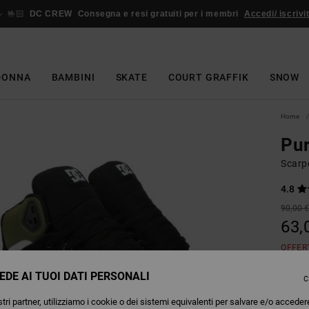
🤟🏻
DC CREW
Consegna e resi gratuiti per i membri
Accedi/ iscrivit
DONNA
BAMBINI
SKATE
COURT GRAFFIK
SNOW
Home
Pu
Scarp
4.8
90,00 
63,
OFFER
EDE AI TUOI DATI PERSONALI
C
Colori
tri partner, utilizziamo i cookie o dei sistemi equivalenti per salvare e/o acceder