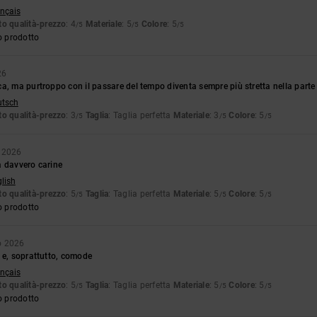
ançais
o qualità-prezzo
: 4
Materiale
: 5
Colore
: 5
/5
/5
/5
o prodotto
26
a, ma purtroppo con il passare del tempo diventa sempre più stretta nella parte 
utsch
o qualità-prezzo
: 3
Taglia
: Taglia perfetta
Materiale
: 3
Colore
: 5
/5
/5
/5
 2026
a davvero carine
glish
o qualità-prezzo
: 5
Taglia
: Taglia perfetta
Materiale
: 5
Colore
: 5
/5
/5
/5
o prodotto
o 2026
 e, soprattutto, comode
ançais
o qualità-prezzo
: 5
Taglia
: Taglia perfetta
Materiale
: 5
Colore
: 5
/5
/5
/5
o prodotto