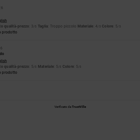
26
glish
o qualità-prezzo
: 3
Taglia
: Troppo piccolo
Materiale
: 4
Colore
: 5
/5
/5
/5
o prodotto
26
do
glish
o qualità-prezzo
: 5
Materiale
: 5
Colore
: 5
/5
/5
/5
o prodotto
Verificato da
TrustVille