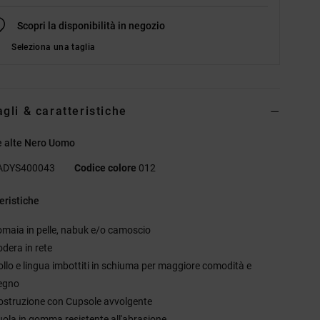
Scopri la disponibilità in negozio
Seleziona una taglia
agli & caratteristiche
e alte Nero Uomo
ADYS400043
Codice colore
012
eristiche
omaia in pelle, nabuk e/o camoscio
odera in rete
ollo e lingua imbottiti in schiuma per maggiore comodità e
egno
ostruzione con Cupsole avvolgente
uola in gomma resistente all'abrasione