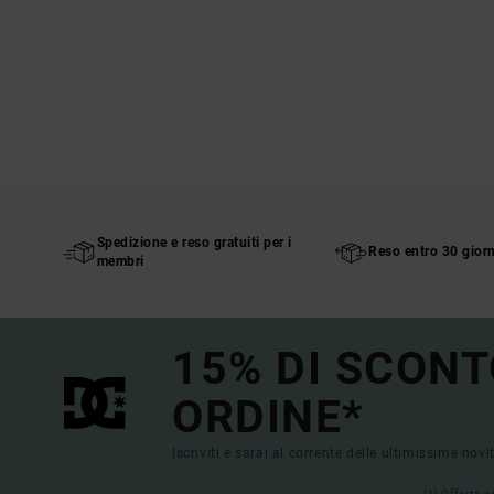
Spedizione e reso gratuiti per i
Reso entro 30 giorn
membri
15% DI SCONT
ORDINE*
Iscriviti e sarai al corrente delle ultimissime novi
(*) Offerta 