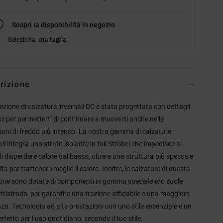
Scopri la disponibilità in negozio
Seleziona una taglia
rizione
lezione di calzature invernali DC è stata progettata con dettagli
ici per permetterti di continuare a muoverti anche nelle
ioni di freddo più intenso. La nostra gamma di calzature
li integra uno strato isolante in foil Strobel che impedisce al
di disperdere calore dal basso, oltre a una struttura più spessa e
ta per trattenere meglio il calore. Inoltre, le calzature di questa
ione sono dotate di componenti in gomma speciale e/o suole
ttistrada, per garantire una trazione affidabile e una maggiore
za. Tecnologia ad alte prestazioni con uno stile essenziale e un
rfetto per l’uso quotidiano, secondo il tuo stile.