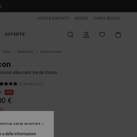
i
AIUTO & CONTATTI
NEGOZI
CARTA REGALO
OFFERTE
Skate
Skate Shop
Scarpe da skate
con
oncini allacciati Verde Uomo
(2 Recensioni)
 €
40%
00 €
TE
ontinua senza accettare
Olive/offwhite
e a delle informazioni