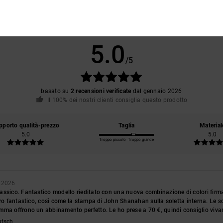
Punteggio medio
5.0
/5
basato su
2 recensioni verificate
dal gennaio 2026
Il 100% dei nostri clienti consiglia questo prodotto
pporto qualità-prezzo
Taglia
Material
5.0
5.0
Troppo piccolo
Troppo grande
o 2026
ssico. Fantastico modello rieditato con una nuova combinazione di colori firmata
ero fantastico, così come la stampa di John Shanahan sulla soletta interna. Le s
mma offrono un abbinamento perfetto. Le ho prese a 70 €, quindi consiglio viva
utsch