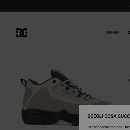
Salta
alle
informazioni
sul
prodotto
UOMO
SCEGLI COSA SUCC
In collaborazione con i nos