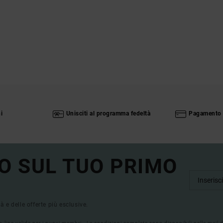
i
Unisciti al programma fedeltà
Pagamento 
O SUL TUO PRIMO
tà e delle offerte più esclusive.
on-line valida per i nuovi membri - Le condizioni complete sono disponibili nella mail