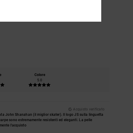
e
Colore
5.0
Acquisto verificato
 John Shanahan (il miglior skater). Il logo JS sulla linguetta
carpe sono estremamente resistenti ed eleganti. La pelle
mente l'acquisto