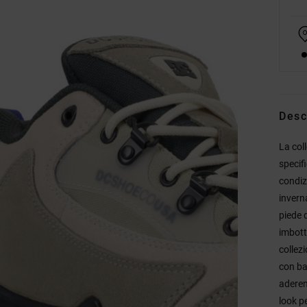
Desc
La col
specif
condiz
inverna
piede 
imbotti
collez
con ba
aderen
look pe