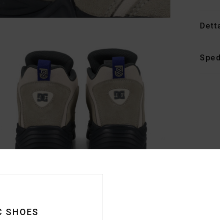
Dett
Sped
C SHOES