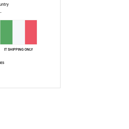
untry
IT SHIPPING ONLY
IES