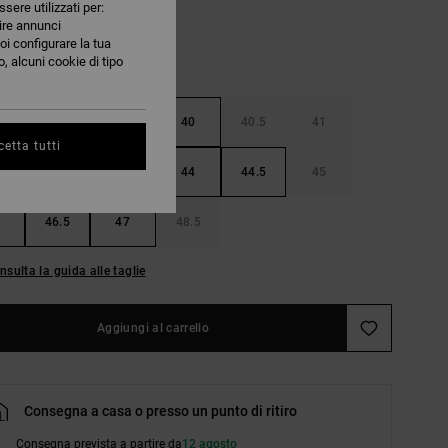
ssere utilizzati per:
nire annunci
oi configurare la tua
, alcuni cookie di tipo
38.5
39
40
40.5
41
etta tutti
42.5
43
44
44.5
45
46.5
47
48.5
nsulta la guida alle taglie
Aggiungi al carrello
Consegna a casa o presso un punto di ritiro
Consegna prevista a partire da
12 agosto