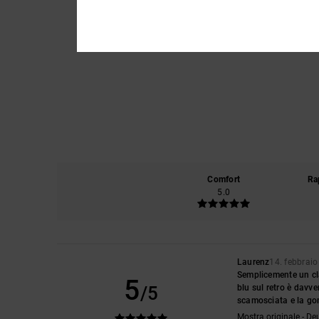
Comfort
Ra
5.0
Laurenz
14. febbrai
Semplicemente un cla
5
/5
blu sul retro è davv
scamosciata e la go
Mostra originale - De