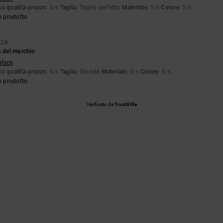
o qualità-prezzo
: 5
Taglia
: Taglia perfetta
Materiale
: 5
Colore
: 5
/5
/5
/5
o prodotto
026
a del marchio
utsch
o qualità-prezzo
: 5
Taglia
: Grande
Materiale
: 5
Colore
: 5
/5
/5
/5
o prodotto
Verificato da
TrustVille