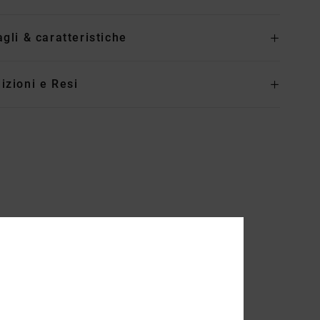
agli & caratteristiche
izioni e Resi