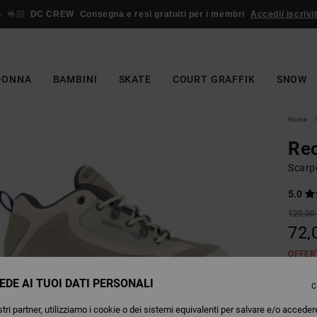
🤟🏻
DC CREW
Consegna e resi gratuiti per i membri
Accedi/ iscrivit
DONNA
BAMBINI
SKATE
COURT GRAFFIK
SNOW
Home
Re
Scarp
5.0
120,00
72,
OFFER
EDE AI TUOI DATI PERSONALI
C
Colori
tri partner, utilizziamo i cookie o dei sistemi equivalenti per salvare e/o acceder