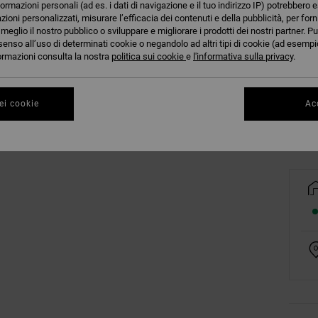
formazioni personali (ad es. i dati di navigazione e il tuo indirizzo IP) potrebbero e
azioni personalizzati, misurare l’efficacia dei contenuti e della pubblicità, per for
eglio il nostro pubblico o sviluppare e migliorare i prodotti dei nostri partner. Pu
senso all’uso di determinati cookie o negandolo ad altri tipi di cookie (ad esempio
nformazioni consulta la nostra
politica sui cookie
e
l'informativa sulla privacy
.
Co
ei cookie
Acc