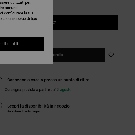
ssere utilizzati per:
nire annunci
oi configurare la tua
, alcuni cookie di tipo
1SZ
nsulta la guida alle taglie
etta tutti
Aggiungi al carrello
Consegna a casa o presso un punto di ritiro
Consegna prevista a partire da
12 agosto
Scopri la disponibilità in negozio
Seleziona il mio negozio