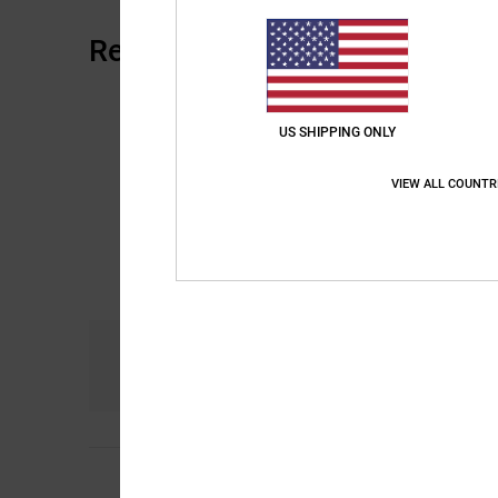
Recensioni dei clienti
US SHIPPING ONLY
VIEW ALL COUNTR
Comfort
Ra
5.0
Mickael
20. aprile 2
Cappellino di ottima