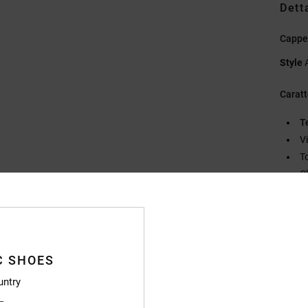
Dett
Cappe
Style
Caratt
T
V
To
C
P
Compo
C SHOES
Sped
untry