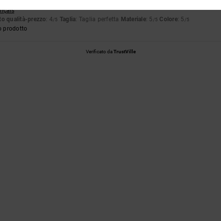
ançais
o qualità-prezzo
: 4
Taglia
: Taglia perfetta
Materiale
: 5
Colore
: 5
/5
/5
/5
o prodotto
Verificato da
TrustVille