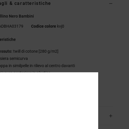
agli & caratteristiche
llino Nero Bambini
ADBHA03179
Codice colore
kvj0
eristiche
essuto:
twill di cotone [280 g/m2]
isiera semicurva
ppa in similpelle in rilievo al centro davanti
hiusura posteriore in plastica
acchetto di finiture DC
sizione
[Tessuto principale] 100% cotone
izioni e Resi