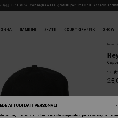
🤟🏻
DC CREW
Consegna e resi gratuiti per i membri
Accedi/ iscrivit
DONNA
BAMBINI
SKATE
COURT GRAFFIK
SNOW
Home
Re
Cappe
5.0
25,
Colori
EDE AI TUOI DATI PERSONALI
C
tri partner, utilizziamo i cookie o dei sistemi equivalenti per salvare e/o acceder