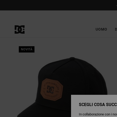
Salta
alle
informazioni
sul
prodotto
UOMO
NOVITÀ
SCEGLI COSA SUCC
In collaborazione con i nos