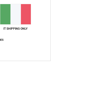
IT SHIPPING ONLY
Punteggio medio
5.0
IES
/5
basato su
1 recensioni verificate
dal aprile 2026
Il 100% dei nostri clienti consiglia questo prodotto
pporto qualità-prezzo
Taglia
Material
4.0
5.0
Troppo piccolo
Troppo grande
026
 qualità