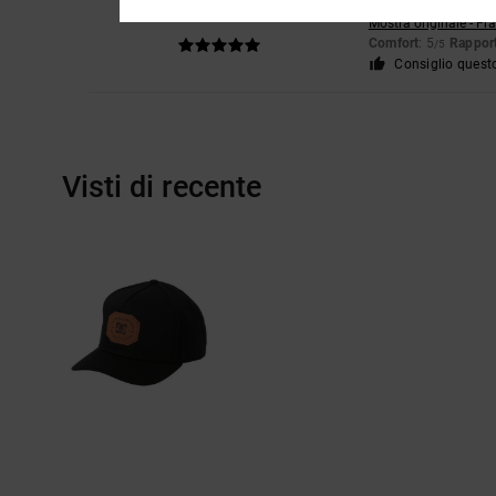
5
/5
Mostra originale - Fr
Comfort
: 5
Rapport
/5
Consiglio quest
Visti di recente