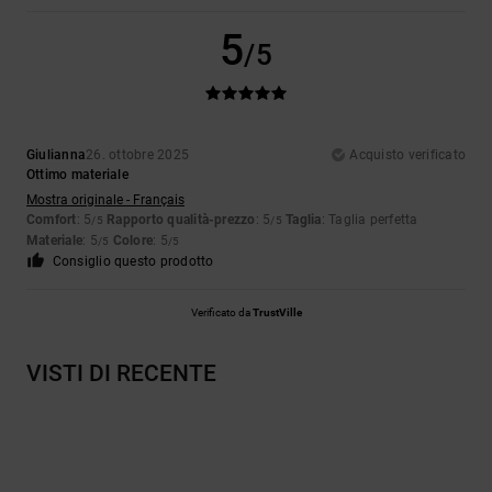
5
/5
Giulianna
26. ottobre 2025
Acquisto verificato
Ottimo materiale
Mostra originale - Français
Comfort
: 5
Rapporto qualità-prezzo
: 5
Taglia
: Taglia perfetta
/5
/5
Materiale
: 5
Colore
: 5
/5
/5
Consiglio questo prodotto
Verificato da
TrustVille
VISTI DI RECENTE