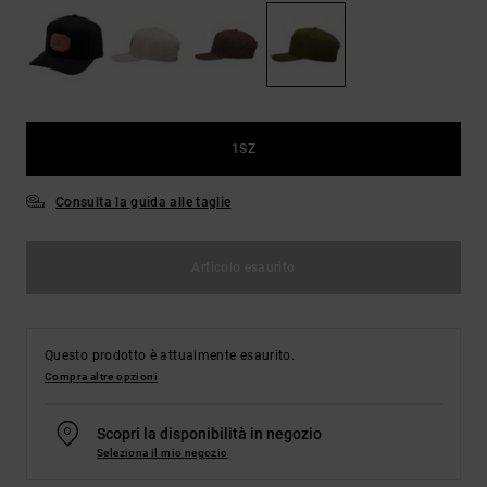
Borse e
risposte
zaini
alle
domande
più
Cinture e
frequenti e
portamonete
accedi al
nostro
1SZ
modulo di
contatto.
Consulta la guida alle taglie
Consulta
le FAQ
Articolo esaurito
Questo prodotto è attualmente esaurito.
Compra altre opzioni
Scopri la disponibilità in negozio
Seleziona il mio negozio