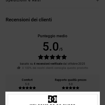
Spedizioni e Resi
Recensioni dei clienti
Punteggio medio
5.0
/5
basato su
4 recensioni verificate
dal ottobre 2025
Il 100% dei nostri clienti consiglia questo prodotto
Comfort
Rapporto qualità-prezzo
5.0
5.0
Taglia
Materiale
5.0