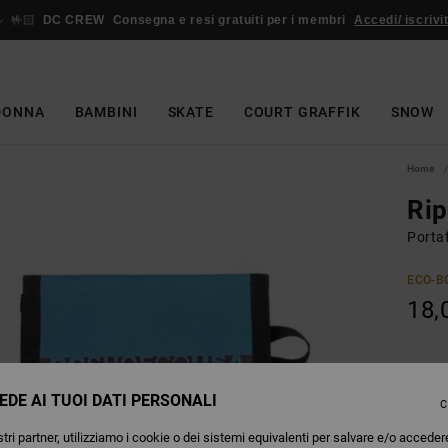
🤟🏻
DC CREW
Consegna e resi gratuiti per i membri
Accedi/ iscrivit
DONNA
BAMBINI
SKATE
COURT GRAFFIK
SNOW
Home
Rip
Porta
ECO-B
18,
Colori
EDE AI TUOI DATI PERSONALI
C
tri partner, utilizziamo i cookie o dei sistemi equivalenti per salvare e/o acceder