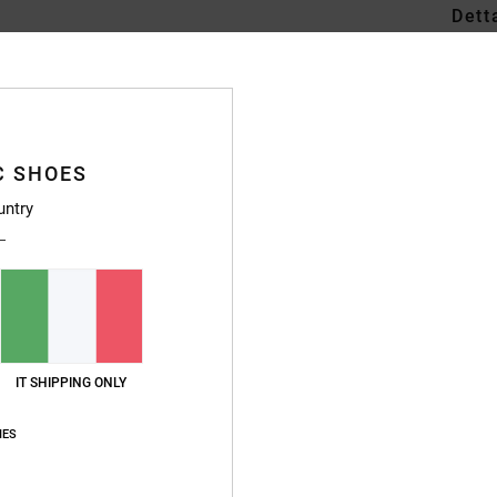
Dett
Portaf
Style
Caratt
C SHOES
T
untry
M
T
T
S
T
C
IT SHIPPING ONLY
L
E
IES
D