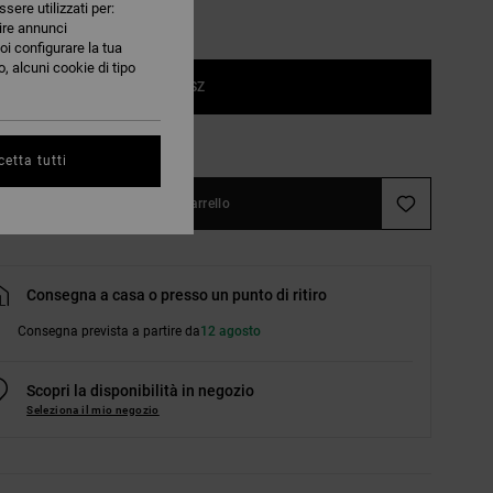
ssere utilizzati per:
nire annunci
oi configurare la tua
, alcuni cookie di tipo
1SZ
nsulta la guida alle taglie
etta tutti
Aggiungi al carrello
Consegna a casa o presso un punto di ritiro
Consegna prevista a partire da
12 agosto
Scopri la disponibilità in negozio
Seleziona il mio negozio