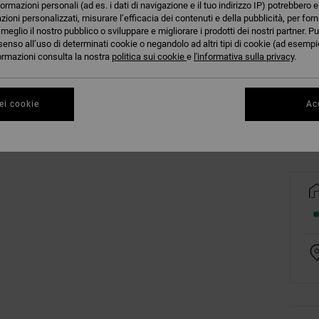
formazioni personali (ad es. i dati di navigazione e il tuo indirizzo IP) potrebbero e
azioni personalizzati, misurare l’efficacia dei contenuti e della pubblicità, per for
eglio il nostro pubblico o sviluppare e migliorare i prodotti dei nostri partner. Pu
senso all’uso di determinati cookie o negandolo ad altri tipi di cookie (ad esempio
nformazioni consulta la nostra
politica sui cookie
e
l'informativa sulla privacy
.
Co
ei cookie
Acc