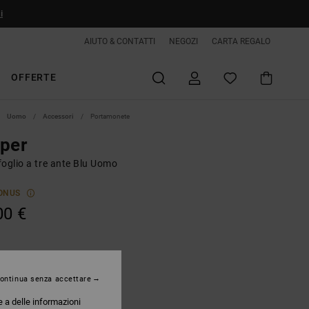
i
AIUTO & CONTATTI
NEGOZI
CARTA REGALO
OFFERTE
Uomo
Accessori
Portamonete
per
foglio a tre ante Blu Uomo
ONUS
00 €
Niagara
ontinua senza accettare
e a delle informazioni