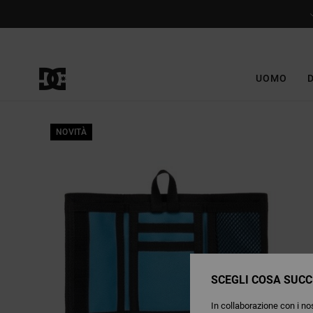
Salta
alle
informazioni
sul
prodotto
UOMO
NOVITÀ
SCEGLI COSA SUCC
In collaborazione con i nos