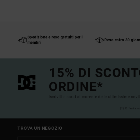
Spedizione e reso gratuiti per i
Reso entro 30 giorn
membri
15% DI SCONT
ORDINE*
Iscriviti e sarai al corrente delle ultimissime novi
(*) Offerta 
TROVA UN NEGOZIO