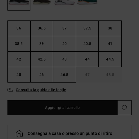
Borse e
risposte
zaini
alle
domande
più
Cinture e
frequenti e
36
36.5
37
37.5
38
portamonete
accedi al
nostro
38.5
39
40
40.5
41
modulo di
contatto.
42
42.5
43
44
44.5
Consulta
le FAQ
45
46
46.5
47
48.5
Consulta la guida alle taglie
Aggiungi al carrello
Consegna a casa o presso un punto di ritiro