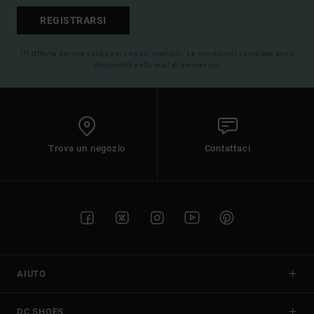
REGISTRARSI
(*) Offerta on-line valida per i nuovi membri - Le condizioni complete sono
disponibili nella mail di benvenuto
Trova un negozio
Contattaci
AIUTO
DC SHOES