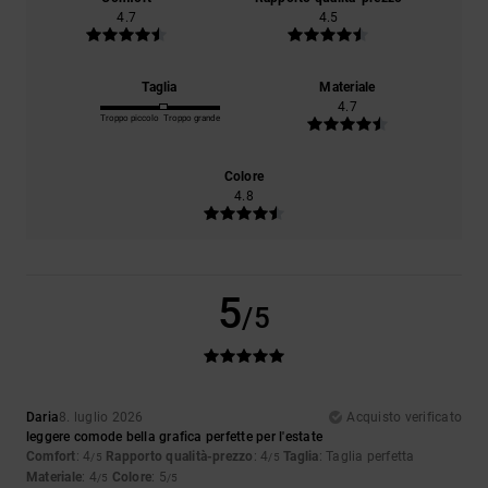
4.7
4.5
Taglia
Materiale
4.7
Troppo piccolo
Troppo grande
Colore
4.8
5
/5
Daria
8. luglio 2026
Acquisto verificato
leggere comode bella grafica perfette per l'estate
Comfort
: 4
Rapporto qualità-prezzo
: 4
Taglia
: Taglia perfetta
/5
/5
Materiale
: 4
Colore
: 5
/5
/5