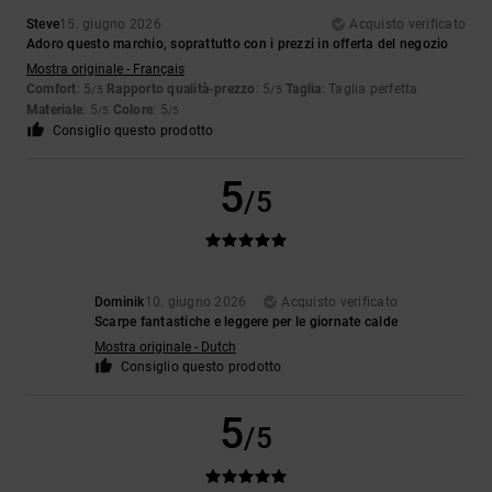
Steve
15. giugno 2026
Acquisto verificato
Adoro questo marchio, soprattutto con i prezzi in offerta del negozio
Mostra originale - Français
Comfort
: 5
Rapporto qualità-prezzo
: 5
Taglia
: Taglia perfetta
/5
/5
Materiale
: 5
Colore
: 5
/5
/5
Consiglio questo prodotto
5
/5
Dominik
10. giugno 2026
Acquisto verificato
Scarpe fantastiche e leggere per le giornate calde
Mostra originale - Dutch
Consiglio questo prodotto
5
/5