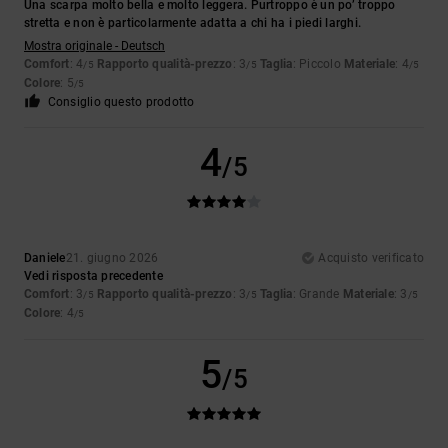
Una scarpa molto bella e molto leggera. Purtroppo è un po’ troppo
stretta e non è particolarmente adatta a chi ha i piedi larghi.
Mostra originale - Deutsch
Comfort
: 4
Rapporto qualità-prezzo
: 3
Taglia
: Piccolo
Materiale
: 4
/5
/5
/5
Colore
: 5
/5
Consiglio questo prodotto
4
/5
Daniele
21. giugno 2026
Acquisto verificato
Vedi risposta precedente
Comfort
: 3
Rapporto qualità-prezzo
: 3
Taglia
: Grande
Materiale
: 3
/5
/5
/5
Colore
: 4
/5
5
/5