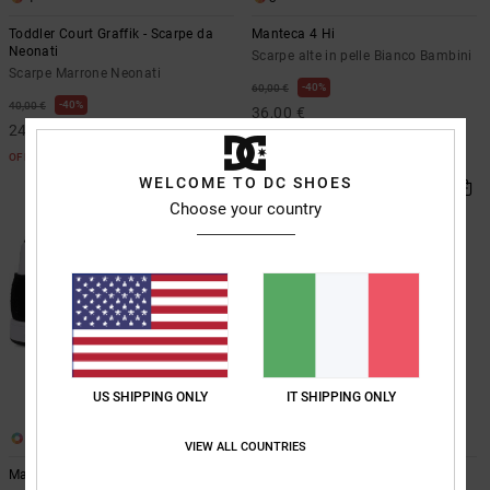
Toddler Court Graffik - Scarpe da
Manteca 4 Hi
Neonati
Scarpe alte in pelle Bianco Bambini
Scarpe Marrone Neonati
40%
60,00 €
40%
40,00 €
36,00 €
24,00 €
OFFERTE
OFFERTE
WELCOME TO DC SHOES
Choose your country
US SHIPPING ONLY
IT SHIPPING ONLY
3
2
VIEW ALL COUNTRIES
Manteca 4 Hi
Youth Scout