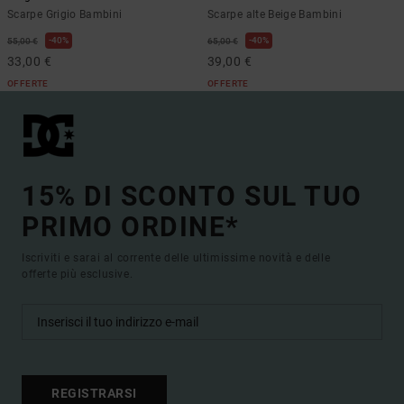
Scarpe Grigio Bambini
Scarpe alte Beige Bambini
40%
40%
55,00 €
65,00 €
33,00 €
39,00 €
OFFERTE
OFFERTE
15% DI SCONTO SUL TUO
PRIMO ORDINE*
Iscriviti e sarai al corrente delle ultimissime novità e delle
offerte più esclusive.
REGISTRARSI