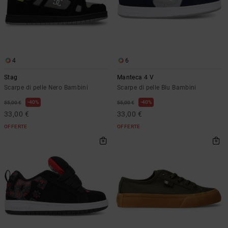
4
6
Stag
Manteca 4 V
Scarpe di pelle Nero Bambini
Scarpe di pelle Blu Bambini
40%
40%
55,00 €
55,00 €
33,00 €
33,00 €
OFFERTE
OFFERTE