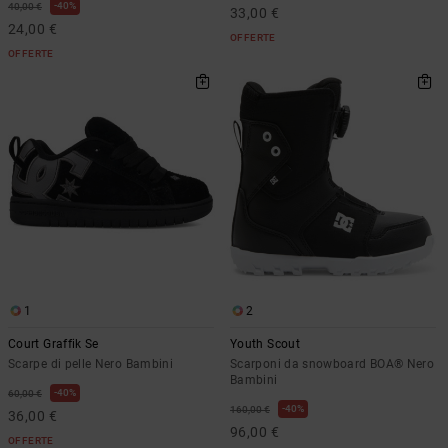
40%
40,00 €
33,00 €
24,00 €
OFFERTE
OFFERTE
1
2
Court Graffik Se
Youth Scout
Scarpe di pelle Nero Bambini
Scarponi da snowboard BOA® Nero
Bambini
40%
60,00 €
40%
160,00 €
36,00 €
96,00 €
OFFERTE