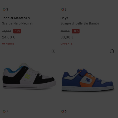
Borse e
risposte
zaini
alle
3
3
domande
Toddler Manteca V
Onyx
più
Cinture e
frequenti e
Scarpe Nero Neonati
Scarpe di pelle Blu Bambini
portamonete
accedi al
40%
40%
40,00 €
50,00 €
nostro
24,00 €
30,00 €
modulo di
contatto.
OFFERTE
OFFERTE
Consulta
le FAQ
7
6