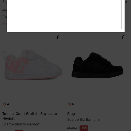
Scarpe alte in pelle Bianco Bambini
Scarponi da snowboard BOA® Nero
Bambini
40%
60,00 €
30%
160,00 €
36,00 €
112,00 €
OFFERTE
OFFERTE
4
6
Toddler Court Graffik - Scarpe da
Stag
Neonati
Scarpe Blu Bambini
Scarpe Bianco Neonati
40%
55,00 €