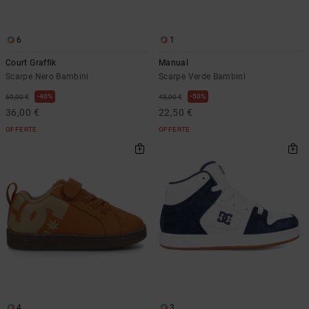
6
1
Court Graffik
Manual
Scarpe Nero Bambini
Scarpe Verde Bambini
40%
50%
60,00 €
45,00 €
36,00 €
22,50 €
OFFERTE
OFFERTE
4
3