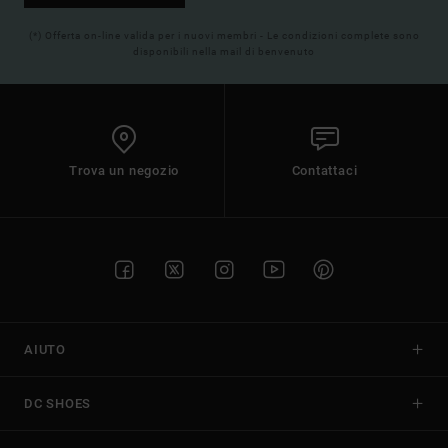
(*) Offerta on-line valida per i nuovi membri - Le condizioni complete sono
disponibili nella mail di benvenuto
Trova un negozio
Contattaci
AIUTO
DC SHOES