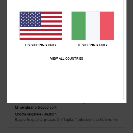
Taglia
Materiale
NaN
Troppo piccolo
Troppo grande
Colore
4.3
US SHIPPING ONLY
IT SHIPPING ONLY
VIEW ALL COUNTRIES
2
/5
Mirko
18. febbraio 2026
Acquisto verificato
Mi sembrano troppo corti
Mostra originale - Deutsch
Rapporto qualità-prezzo
: 3
Taglia
: Taglia perfetta
Colore
: 4
/5
/5