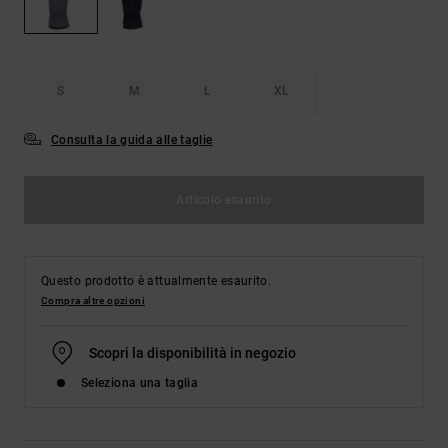
Borse e
risposte
zaini
alle
domande
più
Cinture e
frequenti e
S
M
L
XL
portamonete
accedi al
nostro
Consulta la guida alle taglie
modulo di
contatto.
Consulta
Articolo esaurito
le FAQ
Questo prodotto è attualmente esaurito.
Compra altre opzioni
Scopri la disponibilità in negozio
Seleziona una taglia