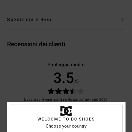
Spedizioni e Resi
Recensioni dei clienti
Punteggio medio
3.5
/5
basato su
4 recensioni verificate
dal gennaio 2026
Il 25% dei nostri clienti consiglia questo prodotto
WELCOME TO DC SHOES
Comfort
Rapporto qualità-prezzo
NaN
4.0
Choose your country