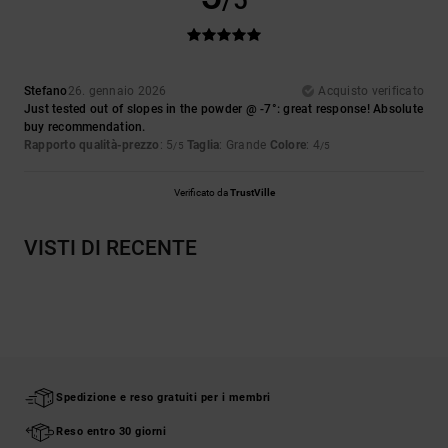
/5
Stefano
26. gennaio 2026
Acquisto verificato
Just tested out of slopes in the powder @ -7°: great response! Absolute
buy recommendation.
Rapporto qualità-prezzo
: 5
Taglia
: Grande
Colore
: 4
/5
/5
Verificato da
TrustVille
VISTI DI RECENTE
Spedizione e reso gratuiti per i membri
Reso entro 30 giorni