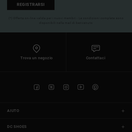
REGISTRARSI
(*) Offerta on-line valida per i nuovi membri - Le condizioni complete sono
disponibili nella mail di benvenuto
Trova un negozio
Contattaci
AIUTO
DC SHOES