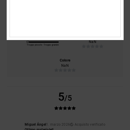
Comfort
Rapporto qualità-prezzo
NaN
NaN
Taglia
Materiale
NaN
Troppo piccolo
Troppo grande
Colore
NaN
5
/5
Miguel Ángel
1. marzo 2026
Acquisto verificato
Ottimo materiale!!