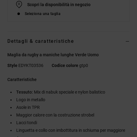
Scopri la disponibilità in negozio
Seleziona una taglia
Dettagli & caratteristiche
Maglia da rugby a maniche lunghe Verde Uomo
Style
EDYKT03536
Codice colore
gtp0
Caratteristiche
Tessuto:
Mix di nabuk speciale e nylon balistico
Logo in metallo
Asole in TPR
Maggior calore con la costruzione strobel
Lacci tondi
Linguetta e collo con imbottitura in schiuma per maggiore