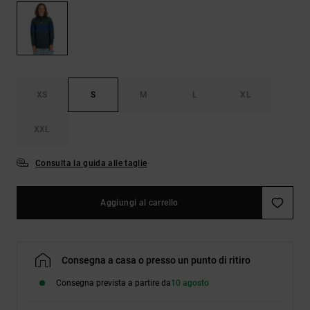
Borse e
risposte
zaini
alle
domande
più
Cinture e
frequenti e
portamonete
accedi al
nostro
XS
S
M
L
XL
modulo di
contatto.
XXL
Consulta
le FAQ
Consulta la guida alle taglie
Aggiungi al carrello
Consegna a casa o presso un punto di ritiro
Consegna prevista a partire da
10 agosto