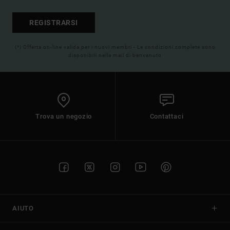
REGISTRARSI
(*) Offerta on-line valida per i nuovi membri - Le condizioni complete sono
disponibili nella mail di benvenuto
Trova un negozio
Contattaci
AIUTO