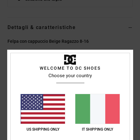
Dettagli & caratteristiche
Felpa con cappuccio Beige Ragazzo 8-16
Style
EDBSF03141
Codice colore
tfl0
Caratteristiche
WELCOME TO DC SHOES
Choose your country
Tessuto:
french terry scamosciato in cotone di peso medio,
cotone riciclato, poliestere riciclato con rovescio semi-
spazzolato [280 g/m²]
Vestibilità:
vestibilità regular classica e comoda
Tasche:
Tascone applicato a marsupio
Stampa in plastisol sul petto e sulla schiena
Nastratura spigata sul retro del collo
US SHIPPING ONLY
IT SHIPPING ONLY