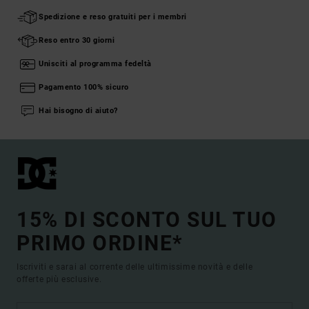
Spedizione e reso gratuiti per i membri
Reso entro 30 giorni
Unisciti al programma fedeltà
Pagamento 100% sicuro
Hai bisogno di aiuto?
15% DI SCONTO SUL TUO
PRIMO ORDINE*
Iscriviti e sarai al corrente delle ultimissime novità e delle
offerte più esclusive.