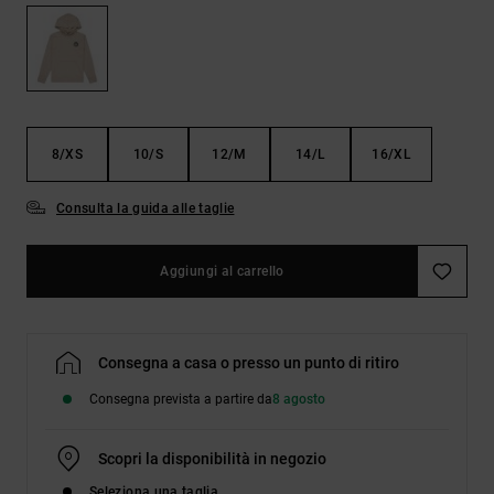
Borse e
risposte
zaini
alle
domande
più
Cinture e
frequenti e
portamonete
accedi al
nostro
8/XS
10/S
12/M
14/L
16/XL
modulo di
contatto.
Consulta la guida alle taglie
Consulta
le FAQ
Aggiungi al carrello
Consegna a casa o presso un punto di ritiro
Consegna prevista a partire da
8 agosto
Scopri la disponibilità in negozio
Seleziona una taglia