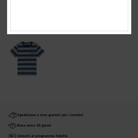
Spedizioni e Resi
VISTI DI RECENTE
Spedizione e reso gratuiti per i membri
Reso entro 30 giorni
Unisciti al programma fedeltà