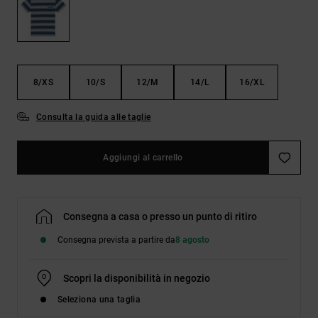
Borse e
risposte
zaini
alle
domande
più
Cinture e
frequenti e
portamonete
accedi al
8/XS
10/S
12/M
14/L
16/XL
nostro
modulo di
contatto.
Consulta la guida alle taglie
Consulta
le FAQ
Aggiungi al carrello
Consegna a casa o presso un punto di ritiro
Consegna prevista a partire da
8 agosto
Scopri la disponibilità in negozio
Seleziona una taglia