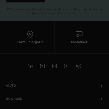
(*) Offerta on-line valida per i nuovi membri - Le condizioni complete sono
disponibili nella mail di benvenuto
Trova un negozio
Contattaci
AIUTO
DC SHOES