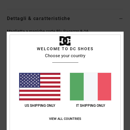
Dettagli & caratteristiche
Maglietta a maniche corte Blu Ragazzo 8-16
Style
EDBKT03149
Codice colore
bmg0
WELCOME TO DC SHOES
Caratteristiche
Choose your country
Tessuto:
tessuto in jersey di cotone [200 g/m2]
Vestibilità:
vestibilità regular classica e comoda
Collo:
girocollo
Strisce tinte in filo
Ricamo sul petto
US SHIPPING ONLY
IT SHIPPING ONLY
Composizione
[Tessuto principale] 100% cotone
VIEW ALL COUNTRIES