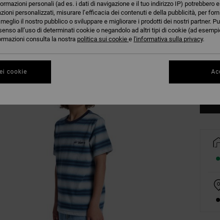
formazioni personali (ad es. i dati di navigazione e il tuo indirizzo IP) potrebbero e
azioni personalizzati, misurare l’efficacia dei contenuti e della pubblicità, per for
eglio il nostro pubblico o sviluppare e migliorare i prodotti dei nostri partner. Pu
senso all’uso di determinati cookie o negandolo ad altri tipi di cookie (ad esempio
nformazioni consulta la nostra
politica sui cookie
e
l'informativa sulla privacy
.
8/X
ei cookie
Acc
Co