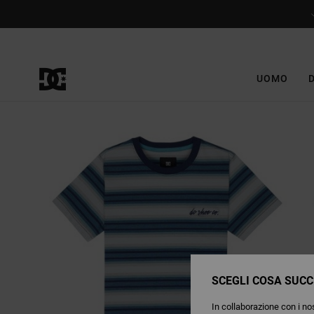
Salta
alle
informazioni
sul
prodotto
UOMO
SCEGLI COSA SUCC
In collaborazione con i nos