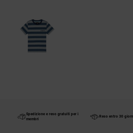
Spedizione e reso gratuiti per i
Reso entro 30 giorn
membri