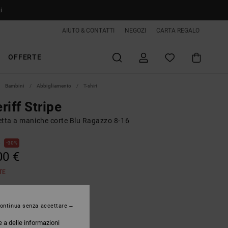
i
AIUTO & CONTATTI
NEGOZI
CARTA REGALO
OFFERTE
Bambini
Abbigliamento
T-shirt
riff Stripe
etta a maniche corte Blu Ragazzo 8-16
€
30%
00 €
TE
Storm Blue
ontinua senza accettare
e a delle informazioni