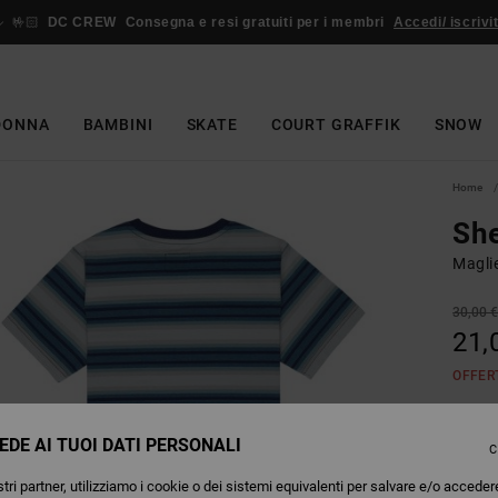
🤟🏻
DC CREW
Consegna e resi gratuiti per i membri
Accedi/ iscrivit
DONNA
BAMBINI
SKATE
COURT GRAFFIK
SNOW
Home
She
Magli
30,00 
21,
OFFER
EDE AI TUOI DATI PERSONALI
Colori
C
tri partner, utilizziamo i cookie o dei sistemi equivalenti per salvare e/o acceder