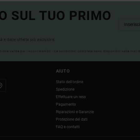
O SUL TUO PRIMO
tà e delle offerte più esclusive.
on-line valida per i nuovi membri - Le condizioni complete sono disponibili nella mail
AIUTO
Stato dell'ordine
Spedizione
Effettuare un reso
Pagamento
Riparazioni e Garanzie
Protezione dei dati
FAQ e contatti