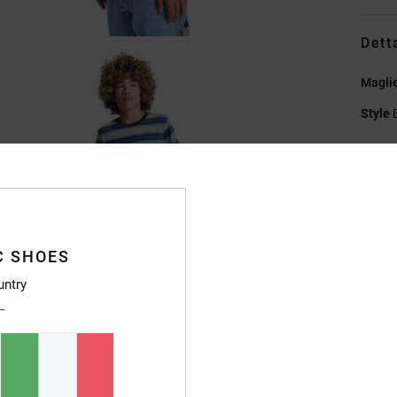
Dett
Maglie
Style
Caratt
T
V
C
C SHOES
St
R
untry
Compo
Sped