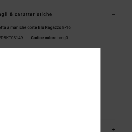
agli & caratteristiche
tta a maniche corte Blu Ragazzo 8-16
EDBKT03149
Codice colore
bmg0
eristiche
essuto:
tessuto in jersey di cotone [200 g/m2]
estibilità:
vestibilità regular classica e comoda
ollo:
girocollo
risce tinte in filo
icamo sul petto
sizione
[Tessuto principale] 100% cotone
izioni e Resi