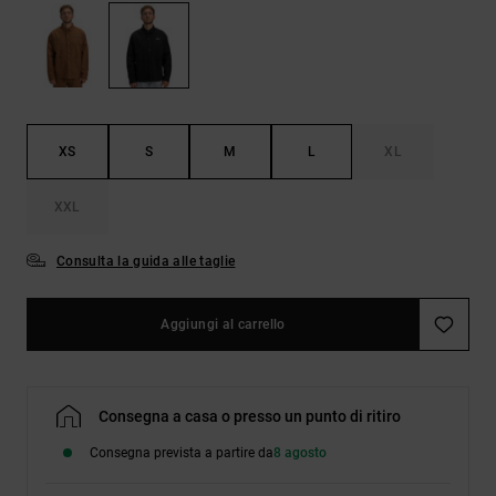
Borse e
risposte
zaini
alle
domande
più
Cinture e
frequenti e
portamonete
accedi al
nostro
XS
S
M
L
XL
modulo di
contatto.
XXL
Consulta
le FAQ
Consulta la guida alle taglie
Aggiungi al carrello
Consegna a casa o presso un punto di ritiro
Consegna prevista a partire da
8 agosto