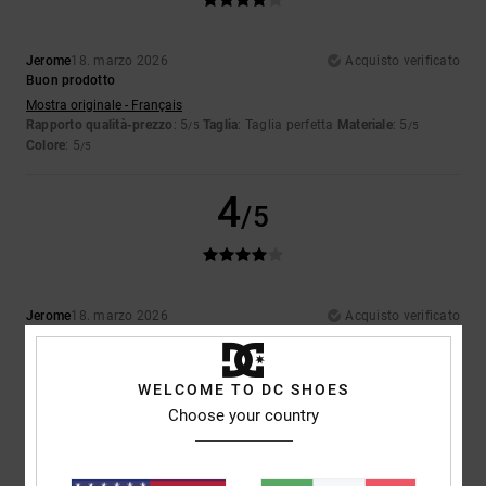
Jerome
18. marzo 2026
Acquisto verificato
Buon prodotto
Mostra originale - Français
Rapporto qualità-prezzo
: 5
Taglia
: Taglia perfetta
Materiale
: 5
/5
/5
Colore
: 5
/5
4
/5
Jerome
18. marzo 2026
Acquisto verificato
Buon prodotto
Mostra originale - Français
Comfort
: 5
Rapporto qualità-prezzo
: 5
Taglia
: Taglia perfetta
/5
/5
WELCOME TO DC SHOES
Materiale
: 4
Colore
: 5
/5
/5
Choose your country
Consiglio questo prodotto