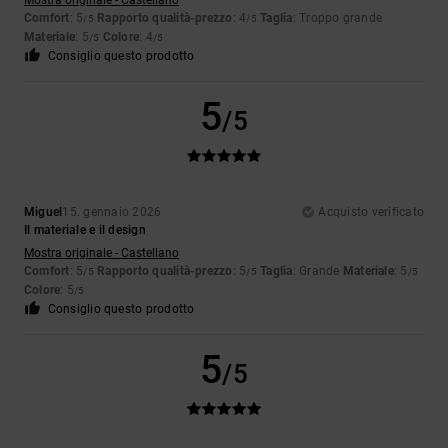
Mostra originale - Castellano
Comfort
: 5
Rapporto qualità-prezzo
: 4
Taglia
: Troppo grande
/5
/5
Materiale
: 5
Colore
: 4
/5
/5
Consiglio questo prodotto
5
/5
Miguel
15. gennaio 2026
Acquisto verificato
Il materiale e il design
Mostra originale - Castellano
Comfort
: 5
Rapporto qualità-prezzo
: 5
Taglia
: Grande
Materiale
: 5
/5
/5
/5
Colore
: 5
/5
Consiglio questo prodotto
5
/5