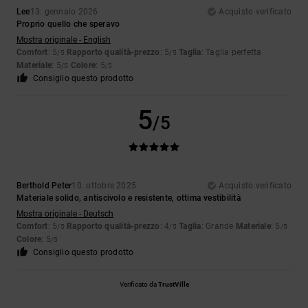
Lee
13. gennaio 2026
Acquisto verificato
Proprio quello che speravo
Mostra originale - English
Comfort
: 5
Rapporto qualità-prezzo
: 5
Taglia
: Taglia perfetta
/5
/5
Materiale
: 5
Colore
: 5
/5
/5
Consiglio questo prodotto
5
/5
Berthold Peter
10. ottobre 2025
Acquisto verificato
Materiale solido, antiscivolo e resistente, ottima vestibilità
Mostra originale - Deutsch
Comfort
: 5
Rapporto qualità-prezzo
: 4
Taglia
: Grande
Materiale
: 5
/5
/5
/5
Colore
: 5
/5
Consiglio questo prodotto
Verificato da
TrustVille