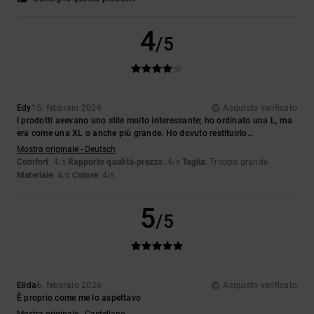
4
/5
Edy
15. febbraio 2026
Acquisto verificato
I prodotti avevano uno stile molto interessante; ho ordinato una L, ma
era come una XL o anche più grande. Ho dovuto restituirlo...
Mostra originale - Deutsch
Comfort
: 4
Rapporto qualità-prezzo
: 4
Taglia
: Troppo grande
/5
/5
Materiale
: 4
Colore
: 4
/5
/5
5
/5
Elida
6. febbraio 2026
Acquisto verificato
È proprio come me lo aspettavo