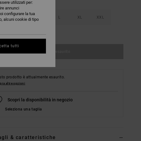
ssere utilizzati per:
nire annunci
oi configurare la tua
S
M
L
XL
XXL
, alcuni cookie di tipo
nsulta la guida alle taglie
etta tutti
Articolo esaurito
to prodotto è attualmente esaurito.
ra altre opzioni
Scopri la disponibilità in negozio
Seleziona una taglia
agli & caratteristiche