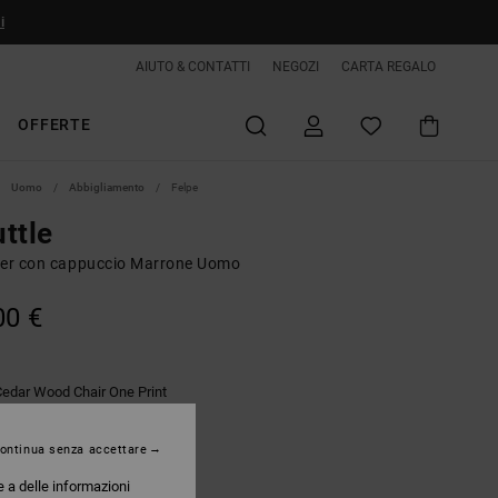
i
AIUTO & CONTATTI
NEGOZI
CARTA REGALO
OFFERTE
Uomo
Abbigliamento
Felpe
ttle
ver con cappuccio Marrone Uomo
00 €
Cedar Wood Chair One Print
ontinua senza accettare
e a delle informazioni