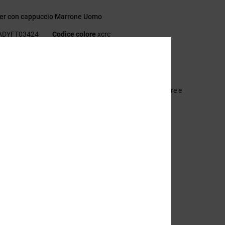
ver con cappuccio Marrone Uomo
ADYFT03424
Codice colore
xcrc
eristiche
ollezione:
collezione Lineguide
essuto:
felpa spazzolata peso medio in misto di poliestere e
ne [280 g/m2]
stibilità:
vestibilità standard
ollo:
collo con cappuccio
aniche:
Maniche lunghe
asche:
tasche a marsupio applicate
arcatura:
ricamo sul petto sinistro
unte metalliche marcate
ltre caratteristiche:
occhielli e coulisse rotonde
unto a coste su polsini e orlo
tampa allover