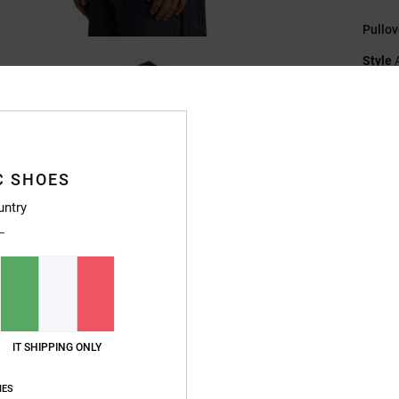
Pullo
Style
Caratt
C
T
C SHOES
coto
Ve
untry
C
M
T
M
P
A
IT SHIPPING ONLY
P
S
IES