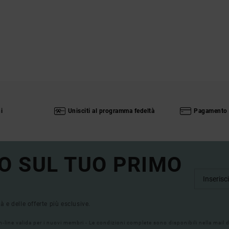
i
Unisciti al programma fedeltà
Pagamento 
O SUL TUO PRIMO
tà e delle offerte più esclusive.
on-line valida per i nuovi membri - Le condizioni complete sono disponibili nella mail