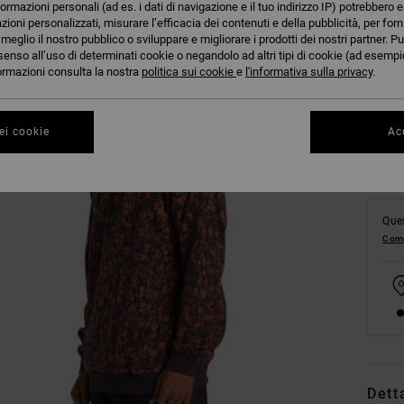
formazioni personali (ad es. i dati di navigazione e il tuo indirizzo IP) potrebbero e
azioni personalizzati, misurare l’efficacia dei contenuti e della pubblicità, per for
eglio il nostro pubblico o sviluppare e migliorare i prodotti dei nostri partner. Pu
XS
senso all’uso di determinati cookie o negandolo ad altri tipi di cookie (ad esempio
nformazioni consulta la nostra
politica sui cookie
e
l'informativa sulla privacy
.
Co
ei cookie
Acc
Ques
Comp
Dett