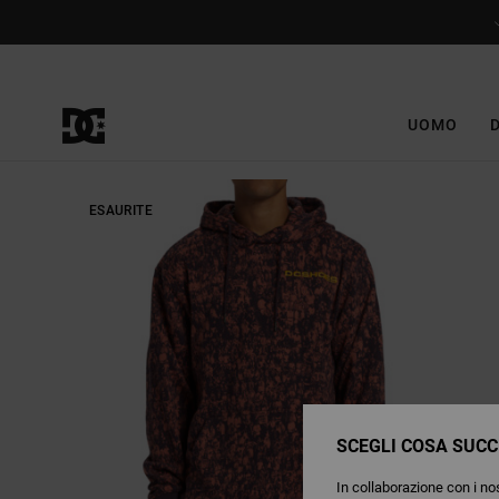
Salta
alle
informazioni
sul
prodotto
UOMO
ESAURITE
SCEGLI COSA SUCC
In collaborazione con i nos