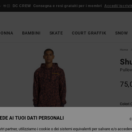
🤟🏻
DC CREW
Consegna e resi gratuiti per i membri
Accedi/ iscrivit
DONNA
BAMBINI
SKATE
COURT GRAFFIK
SNOW
Home
Shu
Pullo
75,
Colori
EDE AI TUOI DATI PERSONALI
C
tri partner, utilizziamo i cookie o dei sistemi equivalenti per salvare e/o acceder