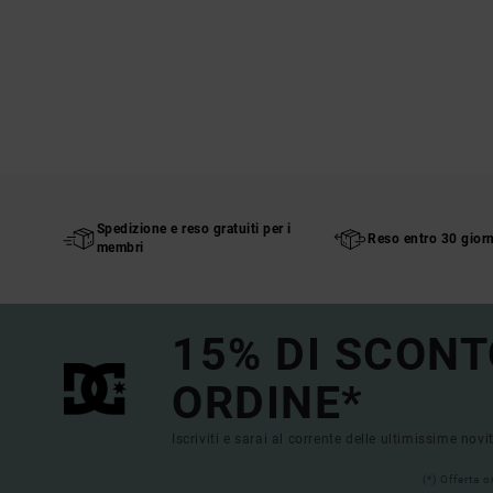
Spedizione e reso gratuiti per i
Reso entro 30 giorn
membri
15% DI SCONT
ORDINE*
Iscriviti e sarai al corrente delle ultimissime novi
(*) Offerta 