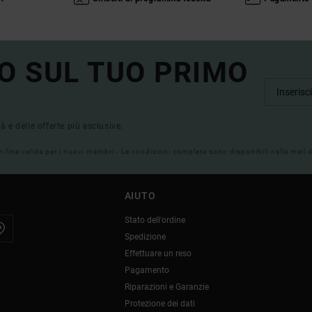
O SUL TUO PRIMO
tà e delle offerte più esclusive.
on-line valida per i nuovi membri - Le condizioni complete sono disponibili nella mail
AIUTO
Stato dell'ordine
Spedizione
Effettuare un reso
Pagamento
Riparazioni e Garanzie
Protezione dei dati