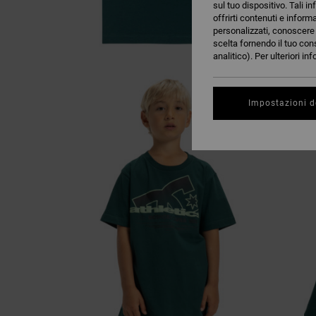
sul tuo dispositivo. Tali in
offrirti contenuti e inform
personalizzati, conoscere m
scelta fornendo il tuo con
analitico). Per ulteriori i
Impostazioni d