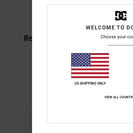
WELCOME TO D
Recensioni dei clienti
Choose your co
US SHIPPING ONLY
VIEW ALL COUNTR
Comfort
Ra
5.0