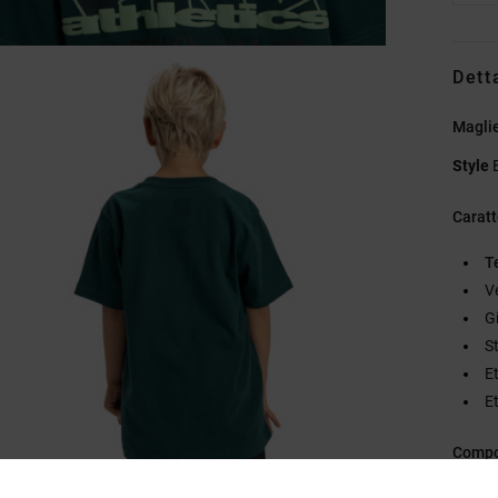
Dett
Maglie
Style
Caratt
T
V
G
S
Et
Et
Compo