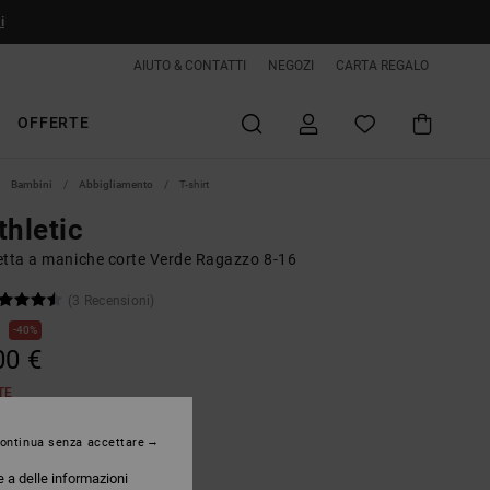
i
AIUTO & CONTATTI
NEGOZI
CARTA REGALO
OFFERTE
Bambini
Abbigliamento
T-shirt
thletic
etta a maniche corte Verde Ragazzo 8-16
(3 Recensioni)
€
40%
00 €
TE
ontinua senza accettare
Ponderosa Pine
e a delle informazioni