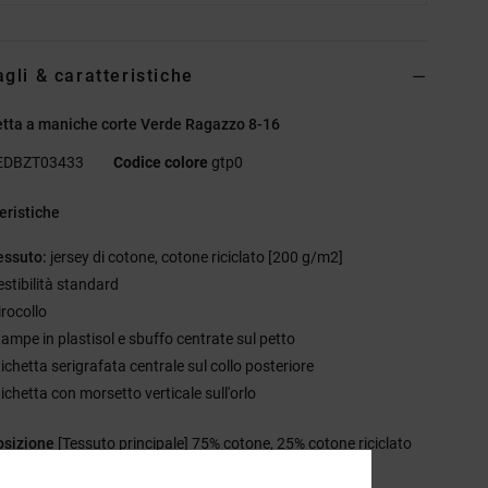
agli & caratteristiche
tta a maniche corte Verde Ragazzo 8-16
EDBZT03433
Codice colore
gtp0
eristiche
essuto:
jersey di cotone, cotone riciclato [200 g/m2]
estibilità standard
irocollo
tampe in plastisol e sbuffo centrate sul petto
ichetta serigrafata centrale sul collo posteriore
ichetta con morsetto verticale sull'orlo
sizione
[Tessuto principale] 75% cotone, 25% cotone riciclato