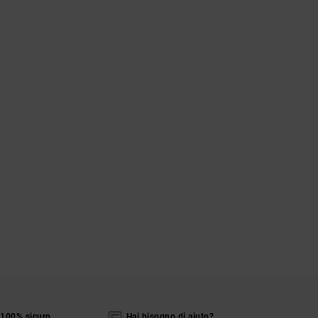
100% sicuro
Hai bisogno di aiuto?