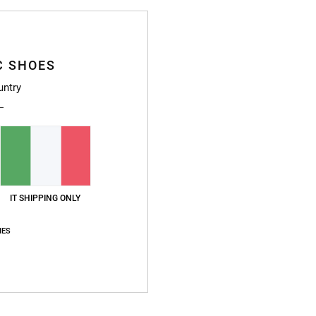
Sped
C SHOES
untry
Punteggio medio
4.7
/5
IT SHIPPING ONLY
basato su
3 recensioni verificate
dal febbraio 2026
IES
Il 67% dei nostri clienti consiglia questo prodotto
pporto qualità-prezzo
Taglia
Material
4.7
4.3
Troppo piccolo
Troppo grande