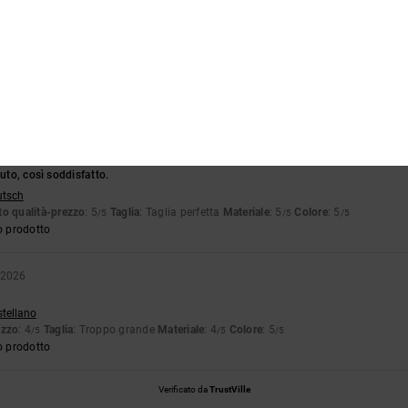
6
pensavo fosse più sottile.
stellano
o qualità-prezzo
: 5
Taglia
: Taglia perfetta
Materiale
: 4
Colore
: 5
/5
/5
/5
nuto, così soddisfatto.
utsch
o qualità-prezzo
: 5
Taglia
: Taglia perfetta
Materiale
: 5
Colore
: 5
/5
/5
/5
o prodotto
 2026
stellano
ezzo
: 4
Taglia
: Troppo grande
Materiale
: 4
Colore
: 5
/5
/5
/5
o prodotto
Verificato da
TrustVille