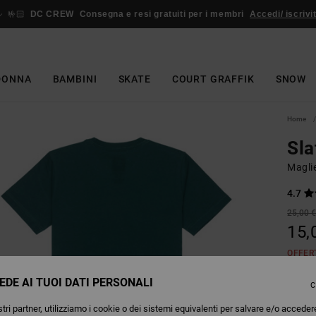
🤟🏻
DC CREW
Consegna e resi gratuiti per i membri
Accedi/ iscrivit
DONNA
BAMBINI
SKATE
COURT GRAFFIK
SNOW
Home
Sla
Magli
4.7
25,00 
15,
OFFER
EDE AI TUOI DATI PERSONALI
C
Colori
tri partner, utilizziamo i cookie o dei sistemi equivalenti per salvare e/o acceder