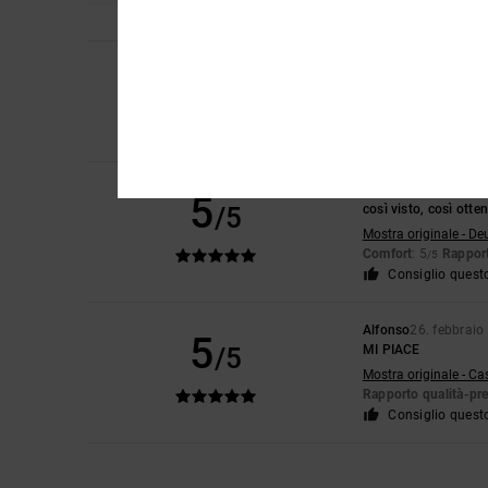
4
Ana
21. maggio 202
/5
È perfetta, anche se 
Mostra originale - Ca
Comfort
: 5
Rapport
/5
C.
3. maggio 2026
5
/5
così visto, così otte
Mostra originale - De
Comfort
: 5
Rapport
/5
Consiglio quest
Alfonso
26. febbraio
5
/5
MI PIACE
Mostra originale - Ca
Rapporto qualità-pr
Consiglio quest