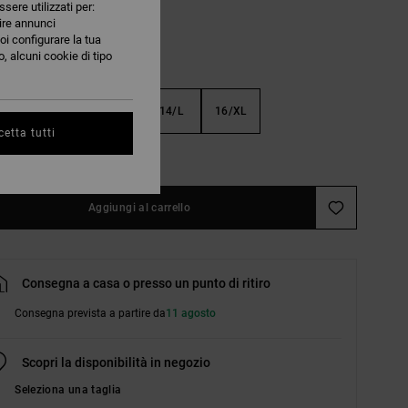
ssere utilizzati per:
nire annunci
oi configurare la tua
, alcuni cookie di tipo
S
10/S
12/M
14/L
16/XL
etta tutti
nsulta la guida alle taglie
Aggiungi al carrello
Consegna a casa o presso un punto di ritiro
Consegna prevista a partire da
11 agosto
Scopri la disponibilità in negozio
Seleziona una taglia