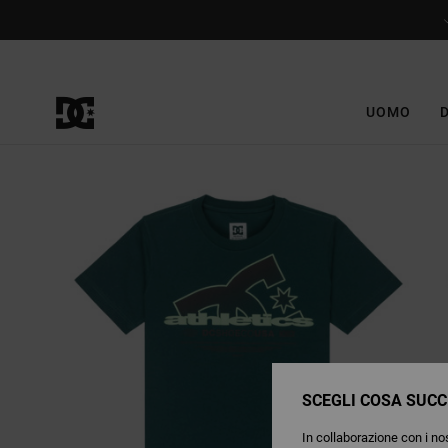
Salta
alle
informazioni
sul
prodotto
UOMO
SCEGLI COSA SUCC
In collaborazione con i nos