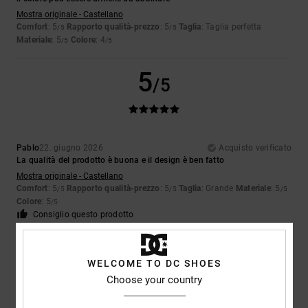
Mostra originale - Castellano
Comfort
: 5
Rapporto qualità-prezzo
: 5
Taglia
: Taglia perfetta
/5
/5
Materiale
: 5
Colore
: 4
/5
/5
5
/5
Pablo
22. giugno 2026
Acquisto verificato
La qualità del prodotto è buona e il design è ben fatto
Mostra originale - Castellano
Comfort
: 5
Rapporto qualità-prezzo
: 5
Taglia
: Grande
Materiale
: 5
/5
/5
/5
Colore
: 5
/5
Consiglio questo prodotto
5
/5
WELCOME TO DC SHOES
Choose your country