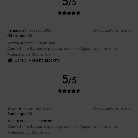
5
/5
Fernando
1. febbraio 2026
Acquisto verificato
Ottima qualità
Mostra originale - Castellano
Comfort
: 5
Rapporto qualità-prezzo
: 5
Taglia
: Taglia perfetta
/5
/5
Materiale
: 5
Colore
: 5
/5
/5
Consiglio questo prodotto
5
/5
Virginie
14. gennaio 2026
Acquisto verificato
Buona qualità
Mostra originale - Français
Comfort
: 5
Rapporto qualità-prezzo
: 5
Taglia
: Taglia perfetta
/5
/5
Materiale
: 5
Colore
: 5
/5
/5