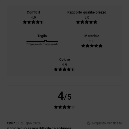
Comfort
Rapporto qualità-prezzo
4.9
5.0
Taglia
Materiale
5.0
Troppo piccolo
Troppo grande
Colore
4.9
4
/5
Onur
30. giugno 2026
Acquisto verificato
il colore può essere difficile da abbinare