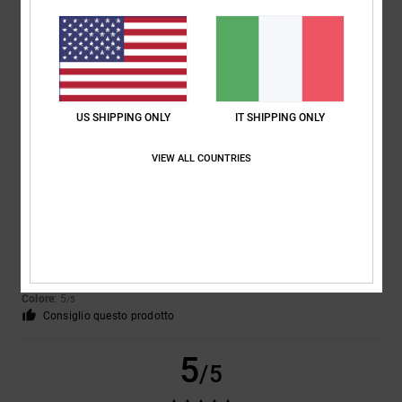
Thomas
22. giugno 2026
Acquisto verificato
Lo stile
Mostra originale - Français
Comfort
: 5
Rapporto qualità-prezzo
: 5
Taglia
: Taglia perfetta
/5
/5
Materiale
: 5
Colore
: 5
/5
/5
US SHIPPING ONLY
IT SHIPPING ONLY
3
/5
VIEW ALL COUNTRIES
Niko
16. maggio 2026
Acquisto verificato
Potrebbe essere un po' più piccolo.
Mostra originale - Deutsch
Comfort
: 4
Rapporto qualità-prezzo
: 5
Taglia
: Grande
Materiale
: 5
/5
/5
/5
Colore
: 5
/5
Consiglio questo prodotto
5
/5