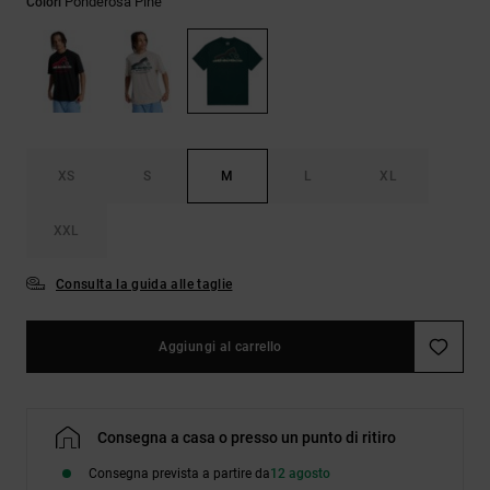
Ponderosa Pine
Colori
Borse e
risposte
zaini
alle
domande
più
Cinture e
frequenti e
portamonete
accedi al
nostro
modulo di
contatto.
XS
S
M
L
XL
Consulta
XXL
le FAQ
Consulta la guida alle taglie
Aggiungi al carrello
Consegna a casa o presso un punto di ritiro
Consegna prevista a partire da
12 agosto