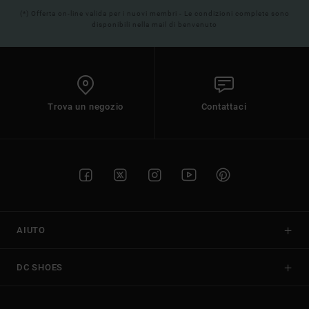
(*) Offerta on-line valida per i nuovi membri - Le condizioni complete sono
disponibili nella mail di benvenuto
Trova un negozio
Contattaci
AIUTO
DC SHOES