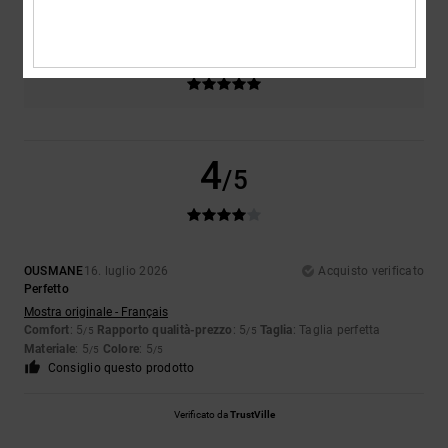
Colore
5.0
4
/5
OUSMANE
16. luglio 2026
Acquisto verificato
Perfetto
Mostra originale - Français
Comfort
: 5
Rapporto qualità-prezzo
: 5
Taglia
: Taglia perfetta
/5
/5
Materiale
: 5
Colore
: 5
/5
/5
Consiglio questo prodotto
Verificato da
TrustVille