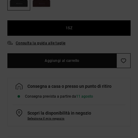
Borse e
risposte
zaini
alle
domande
più
Cinture e
frequenti e
1SZ
portamonete
accedi al
nostro
Consulta la guida alle taglie
modulo di
contatto.
Consulta
Aggiungi al carrello
le FAQ
Consegna a casa o presso un punto di ritiro
Consegna prevista a partire da
11 agosto
Scopri la disponibilità in negozio
Seleziona il mio negozio