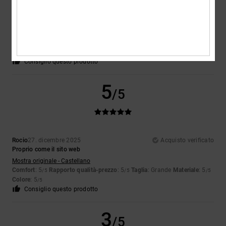
Valerio
7. gennaio 2026
Acquisto verificato
Per fare un regalo
Comfort
: 5
Rapporto qualità-prezzo
: 3
Taglia
: Troppo grande
/5
/5
Materiale
: 5
Colore
: 5
/5
/5
Consiglio questo prodotto
5
/5
Rocio
27. dicembre 2025
Acquisto verificato
Proprio come il sito web
Mostra originale - Castellano
Comfort
: 5
Rapporto qualità-prezzo
: 5
Taglia
: Grande
Materiale
: 5
/5
/5
/5
Colore
: 5
/5
Consiglio questo prodotto
3
/5