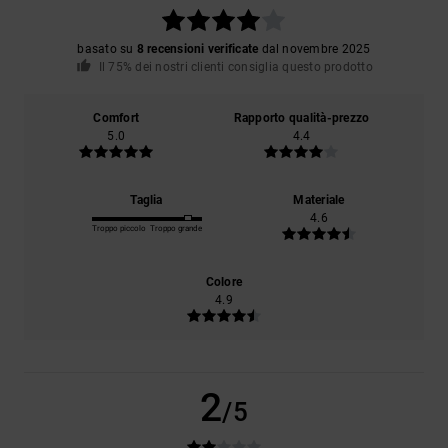
basato su
8 recensioni verificate
dal novembre 2025
Il 75% dei nostri clienti consiglia questo prodotto
Comfort
Rapporto qualità-prezzo
5.0
4.4
Taglia
Materiale
4.6
Troppo piccolo
Troppo grande
Colore
4.9
2
/5