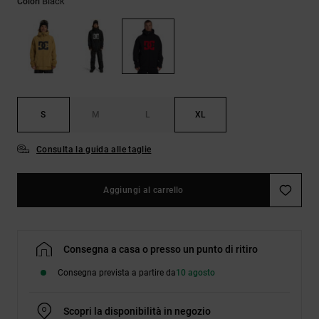
Black
Colori
Borse e
risposte
zaini
alle
domande
più
Cinture e
frequenti e
portamonete
accedi al
nostro
modulo di
contatto.
S
M
L
XL
Consulta
Consulta la guida alle taglie
le FAQ
Aggiungi al carrello
Consegna a casa o presso un punto di ritiro
Consegna prevista a partire da
10 agosto
Scopri la disponibilità in negozio