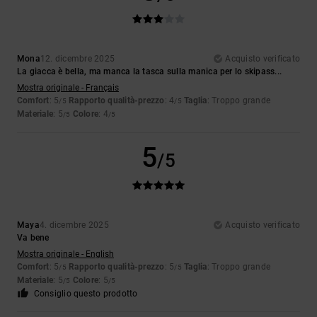
Mona
12. dicembre 2025
Acquisto verificato
La giacca è bella, ma manca la tasca sulla manica per lo skipass...
Mostra originale - Français
Comfort
: 5
Rapporto qualità-prezzo
: 4
Taglia
: Troppo grande
/5
/5
Materiale
: 5
Colore
: 4
/5
/5
5
/5
Maya
4. dicembre 2025
Acquisto verificato
Va bene
Mostra originale - English
Comfort
: 5
Rapporto qualità-prezzo
: 5
Taglia
: Troppo grande
/5
/5
Materiale
: 5
Colore
: 5
/5
/5
Consiglio questo prodotto