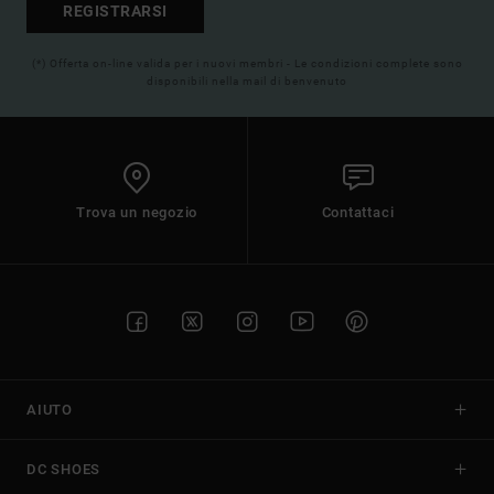
REGISTRARSI
(*) Offerta on-line valida per i nuovi membri - Le condizioni complete sono
disponibili nella mail di benvenuto
Trova un negozio
Contattaci
AIUTO
DC SHOES