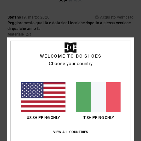
Stefano
19. marzo 2026
Acquisto verificato
Peggioramento qualità e dotazioni tecniche rispetto a stessa versione
di qualche anno fa
Materiale
: 2
/5
5
/5
WELCOME TO DC SHOES
Choose your country
Gian
19. febbraio 2026
Acquisto verificato
Ottima giacca
Comfort
: 5
Rapporto qualità-prezzo
: 5
Taglia
: Troppo grande
/5
/5
Materiale
: 5
Colore
: 5
/5
/5
Consiglio questo prodotto
US SHIPPING ONLY
IT SHIPPING ONLY
5
/5
VIEW ALL COUNTRIES