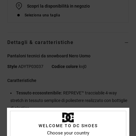
Scopri la disponibilità in negozio
Seleziona una taglia
Dettagli & caratteristiche
Pantaloni tecnici da snowboard Nero Uomo
Style
ADYTP03037
Codice colore
kvj0
Caratteristiche
Tessuto ecosostenibile:
REPREVE™ tracciabile 4-way
stretch in tessuto semplice di poliestere realizzato con bottiglie
di plastica
Impermeabilità:
ottima impermeabilità Weather Defense da
30K [30.000 mm/20.000 g]
WELCOME TO DC SHOES
Il tessuto con trattamento DWR [durable water repellent] ti
Choose your country