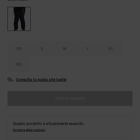
Borse e
risposte
zaini
alle
domande
più
Cinture e
frequenti e
portamonete
accedi al
nostro
modulo di
XS
S
M
L
XL
contatto.
Consulta
XXL
le FAQ
Consulta la guida alle taglie
Articolo esaurito
Questo prodotto è attualmente esaurito.
Compra altre opzioni