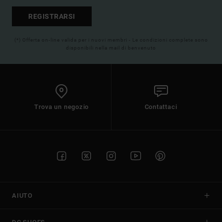
REGISTRARSI
(*) Offerta on-line valida per i nuovi membri - Le condizioni complete sono
disponibili nella mail di benvenuto
Trova un negozio
Contattaci
AIUTO