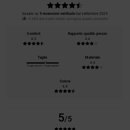
basato su
9 recensioni verificate
dal settembre 2025
Il 56% dei nostri clienti consiglia questo prodotto
Comfort
Rapporto qualità-prezzo
4.5
4.4
Taglia
Materiale
4.4
Troppo piccolo
Troppo grande
Colore
4.8
5
/5