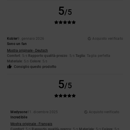
5
/5
Kobler
9. gennaio 2026
Acquisto verificato
Sono un fan
Mostra originale - Deutsch
Comfort
: 5
Rapporto qualità-prezzo
: 5
Taglia
: Taglia perfetta
/5
/5
Materiale
: 5
Colore
: 5
/5
/5
Consiglio questo prodotto
5
/5
Medysone
11. dicembre 2025
Acquisto verificato
Incredibile
Mostra originale - Français
Comfort
: 5
Rapporto qualità-prezzo
: 5
Materiale
: 5
Colore
: 5
/5
/5
/5
/5