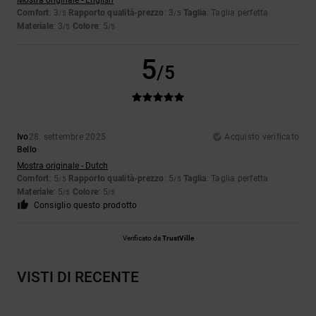
Mostra originale - English
Comfort
: 3
Rapporto qualità-prezzo
: 3
Taglia
: Taglia perfetta
/5
/5
Materiale
: 3
Colore
: 5
/5
/5
5
/5
Ivo
28. settembre 2025
Acquisto verificato
Bello
Mostra originale - Dutch
Comfort
: 5
Rapporto qualità-prezzo
: 5
Taglia
: Taglia perfetta
/5
/5
Materiale
: 5
Colore
: 5
/5
/5
Consiglio questo prodotto
Verificato da
TrustVille
VISTI DI RECENTE