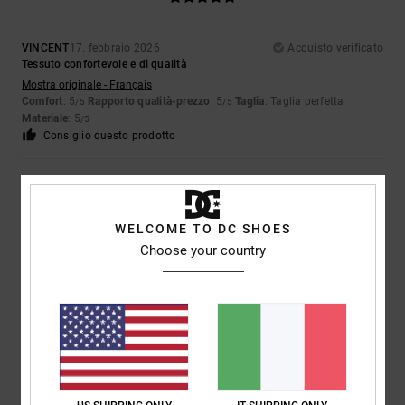
VINCENT
17. febbraio 2026
Acquisto verificato
Tessuto confortevole e di qualità
Mostra originale - Français
Comfort
: 5
Rapporto qualità-prezzo
: 5
Taglia
: Taglia perfetta
/5
/5
Materiale
: 5
/5
Consiglio questo prodotto
5
/5
WELCOME TO DC SHOES
Choose your country
VINCENT
17. febbraio 2026
Acquisto verificato
Confortevole
Mostra originale - Français
Rapporto qualità-prezzo
: 5
Taglia
: Troppo grande
Materiale
: 5
/5
/5
Colore
: 5
/5
Consiglio questo prodotto