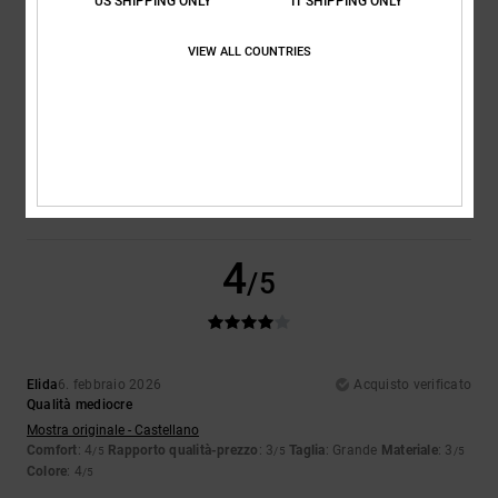
4
US SHIPPING ONLY
IT SHIPPING ONLY
/5
VIEW ALL COUNTRIES
Estela
15. febbraio 2026
Acquisto verificato
Comoda
Mostra originale - Castellano
Comfort
: 4
Rapporto qualità-prezzo
: 4
Taglia
: Taglia perfetta
/5
/5
Materiale
: 4
Colore
: 4
/5
/5
4
/5
Elida
6. febbraio 2026
Acquisto verificato
Qualità mediocre
Mostra originale - Castellano
Comfort
: 4
Rapporto qualità-prezzo
: 3
Taglia
: Grande
Materiale
: 3
/5
/5
/5
Colore
: 4
/5