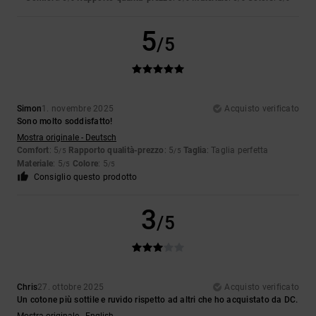
5
/5
Simon
1. novembre 2025
Acquisto verificato
Sono molto soddisfatto!
Mostra originale - Deutsch
Comfort
: 5
Rapporto qualità-prezzo
: 5
Taglia
: Taglia perfetta
/5
/5
Materiale
: 5
Colore
: 5
/5
/5
Consiglio questo prodotto
3
/5
Chris
27. ottobre 2025
Acquisto verificato
Un cotone più sottile e ruvido rispetto ad altri che ho acquistato da DC.