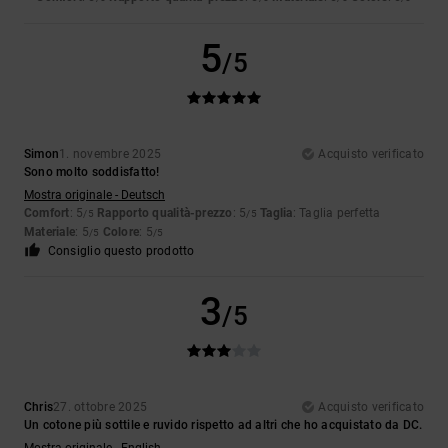
5
/5
Simon
1. novembre 2025
Acquisto verificato
Sono molto soddisfatto!
Mostra originale - Deutsch
Comfort
: 5
Rapporto qualità-prezzo
: 5
Taglia
: Taglia perfetta
/5
/5
Materiale
: 5
Colore
: 5
/5
/5
Consiglio questo prodotto
3
/5
Chris
27. ottobre 2025
Acquisto verificato
Un cotone più sottile e ruvido rispetto ad altri che ho acquistato da DC.