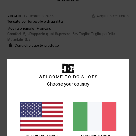
VINCENT
17. febbraio 2026
Acquisto verificato
Tessuto confortevole e di qualità
Mostra originale - Français
Comfort
: 5
Rapporto qualità-prezzo
: 5
Taglia
: Taglia perfetta
/5
/5
Materiale
: 5
/5
Consiglio questo prodotto
5
/5
WELCOME TO DC SHOES
Choose your country
VINCENT
17. febbraio 2026
Acquisto verificato
Confortevole
Mostra originale - Français
Rapporto qualità-prezzo
: 5
Taglia
: Troppo grande
Materiale
: 5
/5
/5
Colore
: 5
/5
Consiglio questo prodotto