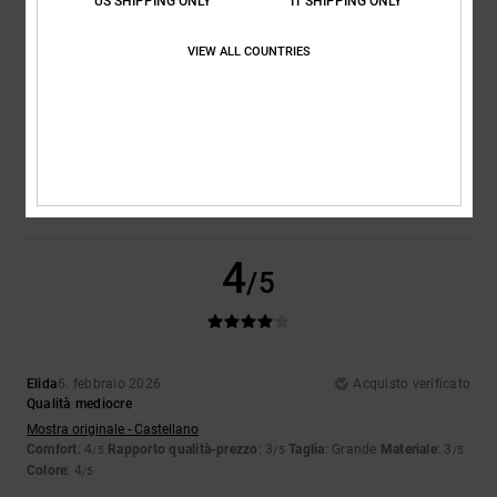
4
US SHIPPING ONLY
IT SHIPPING ONLY
/5
VIEW ALL COUNTRIES
Estela
15. febbraio 2026
Acquisto verificato
Comoda
Mostra originale - Castellano
Comfort
: 4
Rapporto qualità-prezzo
: 4
Taglia
: Taglia perfetta
/5
/5
Materiale
: 4
Colore
: 4
/5
/5
4
/5
Elida
6. febbraio 2026
Acquisto verificato
Qualità mediocre
Mostra originale - Castellano
Comfort
: 4
Rapporto qualità-prezzo
: 3
Taglia
: Grande
Materiale
: 3
/5
/5
/5
Colore
: 4
/5