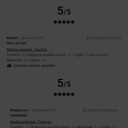
5
/5
Kobler
9. gennaio 2026
Acquisto verificato
Sono un fan
Mostra originale - Deutsch
Comfort
: 5
Rapporto qualità-prezzo
: 5
Taglia
: Taglia perfetta
/5
/5
Materiale
: 5
Colore
: 5
/5
/5
Consiglio questo prodotto
5
/5
Medysone
11. dicembre 2025
Acquisto verificato
Incredibile
Mostra originale - Français
Comfort
: 5
Rapporto qualità-prezzo
: 5
Materiale
: 5
Colore
: 5
/5
/5
/5
/5