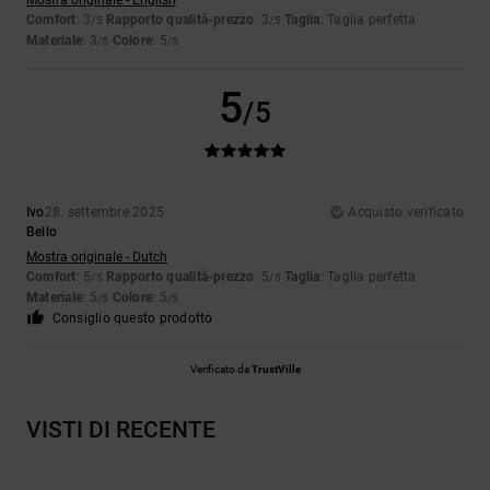
Mostra originale - English
Comfort
: 3
Rapporto qualità-prezzo
: 3
Taglia
: Taglia perfetta
/5
/5
Materiale
: 3
Colore
: 5
/5
/5
5
/5
Ivo
28. settembre 2025
Acquisto verificato
Bello
Mostra originale - Dutch
Comfort
: 5
Rapporto qualità-prezzo
: 5
Taglia
: Taglia perfetta
/5
/5
Materiale
: 5
Colore
: 5
/5
/5
Consiglio questo prodotto
Verificato da
TrustVille
VISTI DI RECENTE