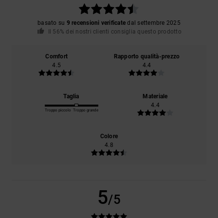
basato su
9 recensioni verificate
dal settembre 2025
Il 56% dei nostri clienti consiglia questo prodotto
Comfort
Rapporto qualità-prezzo
4.5
4.4
Taglia
Materiale
4.4
Troppo piccolo
Troppo grande
Colore
4.8
5
/5