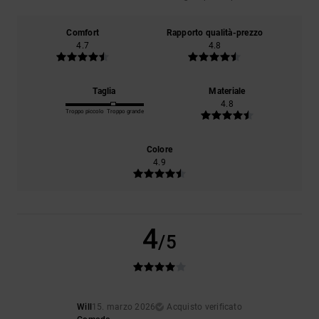
Comfort
Rapporto qualità-prezzo
4.7
4.8
Taglia
Materiale
4.8
Troppo piccolo
Troppo grande
Colore
4.9
4
/5
Will
15. marzo 2026
Acquisto verificato