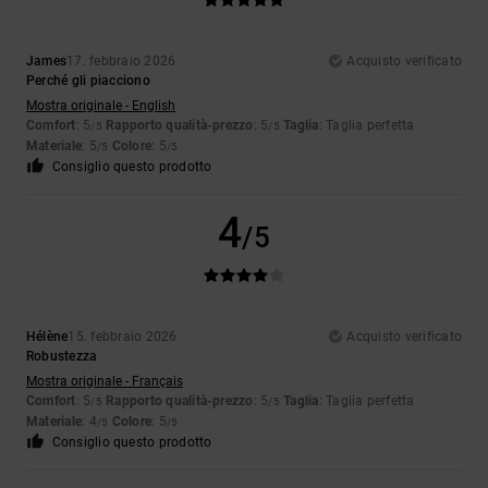
James
17. febbraio 2026
Acquisto verificato
Perché gli piacciono
Mostra originale - English
Comfort
: 5
Rapporto qualità-prezzo
: 5
Taglia
: Taglia perfetta
/5
/5
Materiale
: 5
Colore
: 5
/5
/5
Consiglio questo prodotto
4
/5
Hélène
15. febbraio 2026
Acquisto verificato
Robustezza
Mostra originale - Français
Comfort
: 5
Rapporto qualità-prezzo
: 5
Taglia
: Taglia perfetta
/5
/5
Materiale
: 4
Colore
: 5
/5
/5
Consiglio questo prodotto