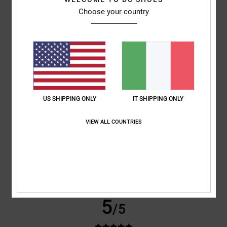
Scarpe per bambini robuste e di buona qualità
Choose your country
Mostra originale - English
Comfort
: 5
Rapporto qualità-prezzo
: 5
Taglia
: Grande
Materiale
: 5
/5
/5
/5
Colore
: 4
/5
Consiglio questo prodotto
3
/5
US SHIPPING ONLY
IT SHIPPING ONLY
VIEW ALL COUNTRIES
Ester
18. febbraio 2026
Acquisto verificato
È bellissimo e ha un sacco di stile, ma non si adatta bene al mio modo
di camminare.
Mostra originale - Castellano
Comfort
: 3
Rapporto qualità-prezzo
: 5
Taglia
: Troppo grande
/5
/5
Materiale
: 4
Colore
: 5
/5
/5
5
/5