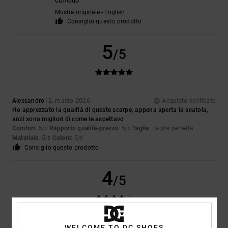
Comodo
Mostra originale - English
Consiglio questo prodotto
5
/5
Alessandro
12. marzo 2026
Acquisto verificato
Ho apprezzato la qualità di queste scarpe, appena aperta la scatola,
anzi sono migliori di come le aspettavo
Comfort
: 5
Rapporto qualità-prezzo
: 5
Taglia
: Taglia perfetta
/5
/5
Materiale
: 5
Colore
: 5
/5
/5
Consiglio questo prodotto
4
/5
WELCOME TO DC SHOES
SAMUEL
26. febbraio 2026
Acquisto verificato