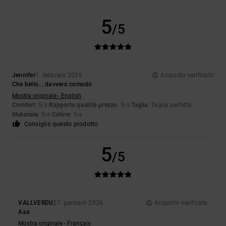
5
/5
Jennifer
1. febbraio 2026
Acquisto verificato
Che bello... davvero comodo
Mostra originale - English
Comfort
: 5
Rapporto qualità-prezzo
: 5
Taglia
: Taglia perfetta
/5
/5
Materiale
: 5
Colore
: 5
/5
/5
Consiglio questo prodotto
5
/5
VALLVERDU
27. gennaio 2026
Acquisto verificato
Aaa
Mostra originale - Français